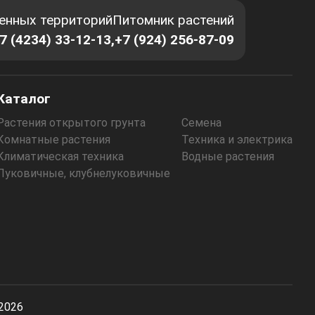
енных территорий
Питомник растений
7 (4234) 33-12-13,
+7 (924) 256-87-09
Каталог
Растения открытого грунта
Семена
Комнатные растения
Техника и электрика
Климатическая техника
Водные растения
Луковичные, клубнелуковичные
-2026