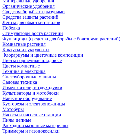
Минеральные удобрения
Органические удобрения
Средства борьбы с грызунами
Средства защиты растений
Ленты для обмотки стволов
Побелка
Стимуляторы роста растений
Фунгициды (средства для борьбы с болезнями растений)
Комнатные растения
Кактусы и суккуленты
Флорариумы и цветочные композиции
Цветы горшечные плодовые
Цветы комнатные
Техника и электрика
Снегоуборочные машины
Садовая техника
Измельчители, воздуходувки
Культиваторы и мотоблоки
Навесное оборудование
Кусторезы и электроножницы
Мотобуры
Насосы и насосные станции
Пилы цепные
Расходно-смазочные материалы
Триммеры и газонокосилки