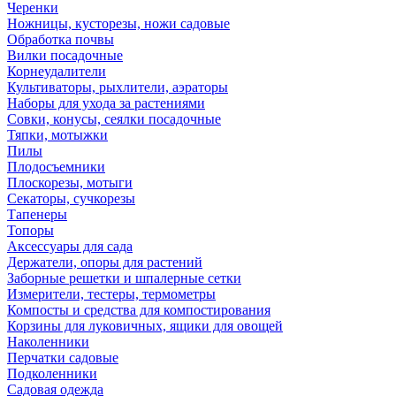
Черенки
Ножницы, кусторезы, ножи садовые
Обработка почвы
Вилки посадочные
Корнеудалители
Культиваторы, рыхлители, аэраторы
Наборы для ухода за растениями
Совки, конусы, сеялки посадочные
Тяпки, мотыжки
Пилы
Плодосъемники
Плоскорезы, мотыги
Секаторы, сучкорезы
Тапенеры
Топоры
Аксессуары для сада
Держатели, опоры для растений
Заборные решетки и шпалерные сетки
Измерители, тестеры, термометры
Компосты и средства для компостирования
Корзины для луковичных, ящики для овощей
Наколенники
Перчатки садовые
Подколенники
Садовая одежда