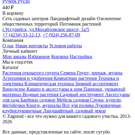
Ручеёк Русло
440 ₽
В корзину
Сеть садовых центров
Ландшафтный дизайн
Озеленение
общественных территорий
Питомник растений
г.Уссурийск, ул.Михайловское шоссе, 1а/5
+7 (4234) 33-12-13,
+7 (924) 256-87-09
Компания
О нас
Наши контакты
Условия работы
Личный кабинет
Мои заказы
Избранное
Корзина
Настройки
Мы в соцсетях
Каталог
Растения открытого грунта
Семена
Грунт, дренаж, мульча
Агрохимия и удобрения
Комнатные растения
Техника и
электрика
Климатическая техника
Зимний ассортимент
Виноделие
Кашпо и аксессуары к ним
Парники, укрывной
материал
Водные растения
Садовый инструмент
Аксессуары
для сада
Барбекю садовое
Мебель садовая
Сауны, купели,
фитобочки
Книги, журналы
Все для полива
Луковичные,
клубнелуковичные
Ландшафтный, садовый декор
© Zagorod - все что нужно для вашего садового участка, 2013-
2026
Все данные, представленные на сайте, носят сугубо