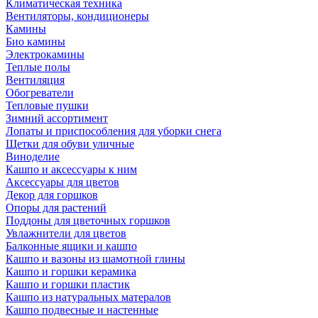
Климатическая техника
Вентиляторы, кондиционеры
Камины
Био камины
Электрокамины
Теплые полы
Вентиляция
Обогреватели
Тепловые пушки
Зимний ассортимент
Лопаты и приспособления для уборки снега
Щетки для обуви уличные
Виноделие
Кашпо и аксессуары к ним
Аксессуары для цветов
Декор для горшков
Опоры для растений
Поддоны для цветочных горшков
Увлажнители для цветов
Балконные ящики и кашпо
Кашпо и вазоны из шамотной глины
Кашпо и горшки керамика
Кашпо и горшки пластик
Кашпо из натуральных матералов
Кашпо подвесные и настенные