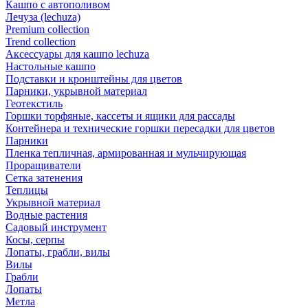
Кашпо с автополивом
Лечуза (lechuza)
Premium collection
Trend collection
Аксессуары для кашпо lechuza
Настольные кашпо
Подставки и кронштейны для цветов
Парники, укрывной материал
Геотекстиль
Горшки торфяные, кассеты и ящики для рассады
Контейнера и технические горшки пересадки для цветов
Парники
Пленка тепличная, армированная и мульчирующая
Проращиватели
Сетка затенения
Теплицы
Укрывной материал
Водные растения
Садовый инструмент
Косы, серпы
Лопаты, грабли, вилы
Вилы
Грабли
Лопаты
Метла