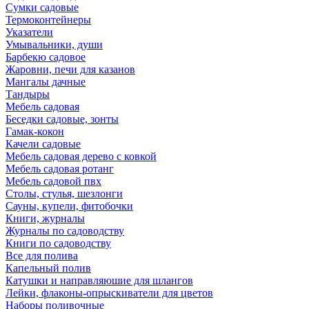
Сумки садовые
Термоконтейнеры
Указатели
Умывальники, души
Барбекю садовое
Жаровни, печи для казанов
Мангалы дачные
Тандыры
Мебель садовая
Беседки садовые, зонты
Гамак-кокон
Качели садовые
Мебель садовая дерево с ковкой
Мебель садовая ротанг
Мебель садовой пвх
Столы, стулья, шезлонги
Сауны, купели, фитобочки
Книги, журналы
Журналы по садоводству
Книги по садоводству
Все для полива
Капельный полив
Катушки и направляюшие для шлангов
Лейки, флаконы-опрыскиватели для цветов
Наборы поливочные