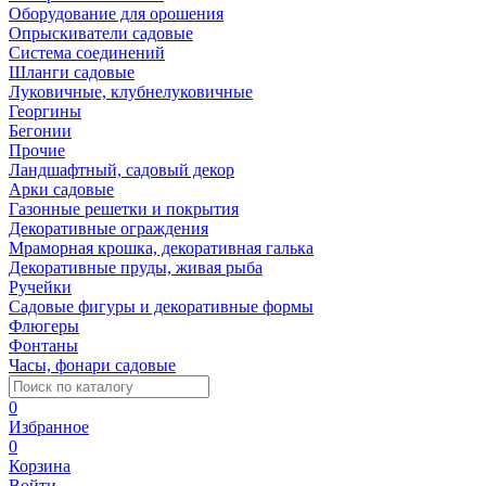
Оборудование для орошения
Опрыскиватели садовые
Система соединений
Шланги садовые
Луковичные, клубнелуковичные
Георгины
Бегонии
Прочие
Ландшафтный, садовый декор
Арки садовые
Газонные решетки и покрытия
Декоративные ограждения
Мраморная крошка, декоративная галька
Декоративные пруды, живая рыба
Ручейки
Садовые фигуры и декоративные формы
Флюгеры
Фонтаны
Часы, фонари садовые
0
Избранное
0
Корзина
Войти