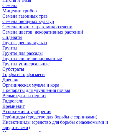
Пихты и тисы
Семена
Мицелии грибов
Семена газонных трав
Семена овощных культур
Семена пряных трав, микрозелени
Семена цветов, декоративных растений
Сидераты
Грунт, дренаж, мульча
Грунты
Грунты для рассады
Грунты специализированные
Грунты универсальные
Субстраты
Торфы и торфосмеси
Дренаж
Органическая мульча и кора
Препараты для улучшения почвы
Вермикулит и перлит
Гидрогели
Кремневит
Агрохимия и удобрения
Гербициды (средство для борьбы с сорниками)
Инсектициды (средство для борьбы с насекомыми и
вредителями)