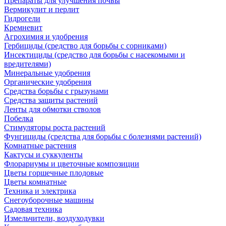
Препараты для улучшения почвы
Вермикулит и перлит
Гидрогели
Кремневит
Агрохимия и удобрения
Гербициды (средство для борьбы с сорниками)
Инсектициды (средство для борьбы с насекомыми и
вредителями)
Минеральные удобрения
Органические удобрения
Средства борьбы с грызунами
Средства защиты растений
Ленты для обмотки стволов
Побелка
Стимуляторы роста растений
Фунгициды (средства для борьбы с болезнями растений)
Комнатные растения
Кактусы и суккуленты
Флорариумы и цветочные композиции
Цветы горшечные плодовые
Цветы комнатные
Техника и электрика
Снегоуборочные машины
Садовая техника
Измельчители, воздуходувки