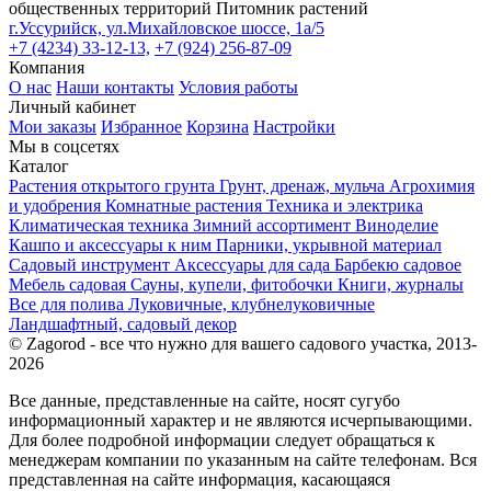
общественных территорий
Питомник растений
г.Уссурийск, ул.Михайловское шоссе, 1а/5
+7 (4234) 33-12-13,
+7 (924) 256-87-09
Компания
О нас
Наши контакты
Условия работы
Личный кабинет
Мои заказы
Избранное
Корзина
Настройки
Мы в соцсетях
Каталог
Растения открытого грунта
Грунт, дренаж, мульча
Агрохимия
и удобрения
Комнатные растения
Техника и электрика
Климатическая техника
Зимний ассортимент
Виноделие
Кашпо и аксессуары к ним
Парники, укрывной материал
Садовый инструмент
Аксессуары для сада
Барбекю садовое
Мебель садовая
Сауны, купели, фитобочки
Книги, журналы
Все для полива
Луковичные, клубнелуковичные
Ландшафтный, садовый декор
© Zagorod - все что нужно для вашего садового участка, 2013-
2026
Все данные, представленные на сайте, носят сугубо
информационный характер и не являются исчерпывающими.
Для более подробной информации следует обращаться к
менеджерам компании по указанным на сайте телефонам. Вся
представленная на сайте информация, касающаяся