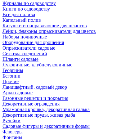
Журналы по садоводству
Книги по садоводству
Все для полива
Капельный полив
Катушки и направляюшие для шлангов
Лейки, флаконы-опрыскиватели для цветов
Наборы поливочные
Оборудование для орошения
Опрыскиватели садовые
Система соединений
Шланги садовые
Луковичные, клубнелуковичные
Георгины
Бегонии
Прочие
Ландшафтный, садовый декор
Арки садовые
Газонные решетки и покрытия
Декоративные ограждения
Мраморная крошка, декоративная галька
Декоративные пруды, живая рыба
Ручейки
Садовые фигуры и декоративные формы
Флюгеры
Фонтаны