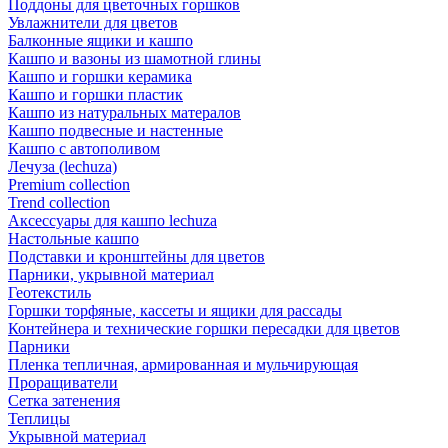
Поддоны для цветочных горшков
Увлажнители для цветов
Балконные ящики и кашпо
Кашпо и вазоны из шамотной глины
Кашпо и горшки керамика
Кашпо и горшки пластик
Кашпо из натуральных матералов
Кашпо подвесные и настенные
Кашпо с автополивом
Лечуза (lechuza)
Premium collection
Trend collection
Аксессуары для кашпо lechuza
Настольные кашпо
Подставки и кронштейны для цветов
Парники, укрывной материал
Геотекстиль
Горшки торфяные, кассеты и ящики для рассады
Контейнера и технические горшки пересадки для цветов
Парники
Пленка тепличная, армированная и мульчирующая
Проращиватели
Сетка затенения
Теплицы
Укрывной материал