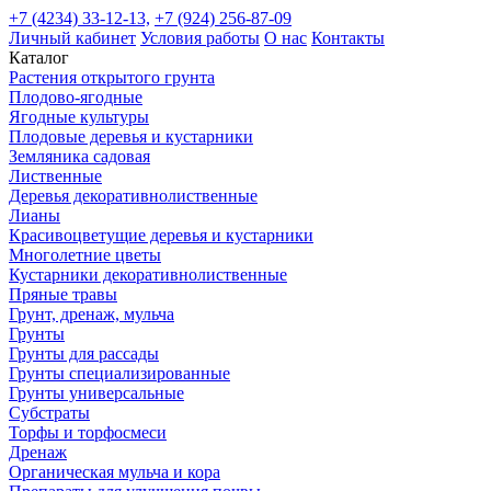
+7 (4234) 33-12-13,
+7 (924) 256-87-09
Личный кабинет
Условия работы
О нас
Контакты
Каталог
Растения открытого грунта
Плодово-ягодные
Ягодные культуры
Плодовые деревья и кустарники
Земляника садовая
Лиственные
Деревья декоративнолиственные
Лианы
Красивоцветущие деревья и кустарники
Многолетние цветы
Кустарники декоративнолиственные
Пряные травы
Грунт, дренаж, мульча
Грунты
Грунты для рассады
Грунты специализированные
Грунты универсальные
Субстраты
Торфы и торфосмеси
Дренаж
Органическая мульча и кора