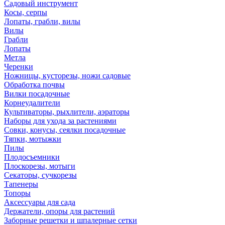
Садовый инструмент
Косы, серпы
Лопаты, грабли, вилы
Вилы
Грабли
Лопаты
Метла
Черенки
Ножницы, кусторезы, ножи садовые
Обработка почвы
Вилки посадочные
Корнеудалители
Культиваторы, рыхлители, аэраторы
Наборы для ухода за растениями
Совки, конусы, сеялки посадочные
Тяпки, мотыжки
Пилы
Плодосъемники
Плоскорезы, мотыги
Секаторы, сучкорезы
Тапенеры
Топоры
Аксессуары для сада
Держатели, опоры для растений
Заборные решетки и шпалерные сетки