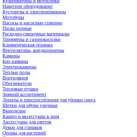
Культиваторы и мотоблоки
Навесное оборудование
Кусторезы и электроножницы
Мотобуры
Насосы и насосные станции
Пилы цепные
Расходно-смазочные материалы
Триммеры и газонокосилки
Климатическая техника
Вентиляторы, кондиционеры
Камины
Био камины
Электрокамины
Теплые полы
Вентиляция
Обогреватели
Тепловые пушки
Зимний ассортимент
Лопаты и приспособления для уборки снега
Щетки для обуви уличные
Виноделие
Кашпо и аксессуары к ним
Аксессуары для цветов
Декор для горшков
Опоры для растений