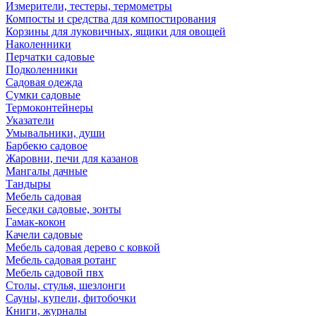
Измерители, тестеры, термометры
Компосты и средства для компостирования
Корзины для луковичных, ящики для овощей
Наколенники
Перчатки садовые
Подколенники
Садовая одежда
Сумки садовые
Термоконтейнеры
Указатели
Умывальники, души
Барбекю садовое
Жаровни, печи для казанов
Мангалы дачные
Тандыры
Мебель садовая
Беседки садовые, зонты
Гамак-кокон
Качели садовые
Мебель садовая дерево с ковкой
Мебель садовая ротанг
Мебель садовой пвх
Столы, стулья, шезлонги
Сауны, купели, фитобочки
Книги, журналы