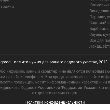
рзина
Климатиче
стройки
Виноделие
Парники, 
Садовый и
Барбекю с
Сауны, куп
Все для по
Ландшафтн
gorod - все что нужно для вашего садового участка, 2013
угубо информационный характер и не являются исчерпыва
м на сайте телефонам. Вся представленная на сайте инф
имости продукции, носит информационный характер и ни пр
ажданского Кодекса Российской Федерации. Указанные ц
от действительных цен.
Политика конфиденциальности