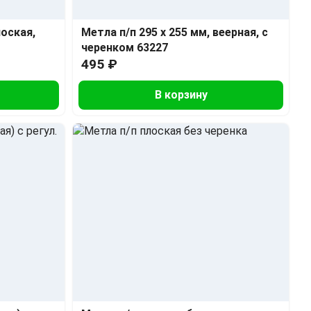
лоская,
Метла п/п 295 х 255 мм, веерная, с
черенком 63227
495 ₽
В корзину