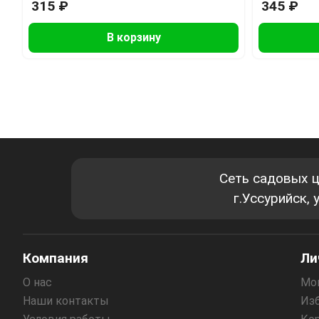
315 ₽
345 ₽
В корзину
Сеть садовых 
г.Уссурийск,
Компания
Ли
О нас
Мо
Наши контакты
Из