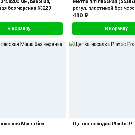
 345х200 мм, веерная,
Метла п/п плоская (оваль
ая без черенка 63229
регул. пластиной без чер
480 ₽
В корзину
В корзину
 плоская Маша без
Щетка-насадка Plantic Pr