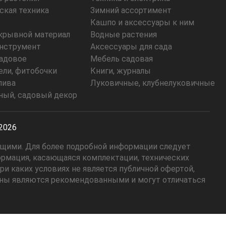
ская техника
Зимний ассортимент
Кашпо и аксессуары к ним
укрывной материал
Водные растения
нструмент
Аксессуары для сада
адовое
Мебель садовая
ели, фитобочки
Книги, журналы
лива
Луковичные, клубнелуковичные
ый, садовый декор
-2026
ющими. Для более подробной информации следует
ормация, касающаяся комплектации, технических
и каких условиях не является публичной офертой,
ены являются рекомендованными и могут отличаться