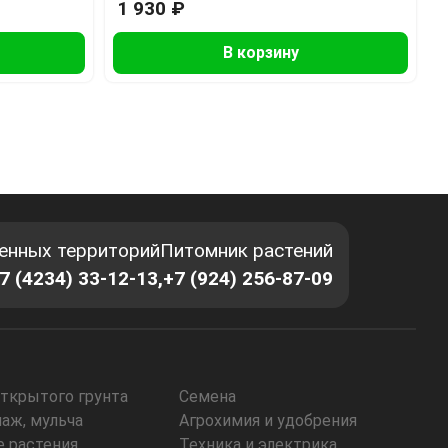
1 930 ₽
В корзину
енных территорий
Питомник растений
7 (4234) 33-12-13,
+7 (924) 256-87-09
открытого грунта
Семена
наж, мульча
Агрохимия и удобрения
 растения
Техника и электрика