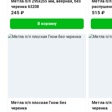
Метла п/п 295х255 мм, веерная, без
Метла п/п
черенка 63208
распушенн
245 ₽
515 ₽
В корзину
Метла п/п плоская Гном без
Метла п/п
черенка
черенка