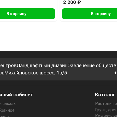
2 200 ₽
В корзину
В корзину
центров
Ландшафтный дизайн
Озеленение обществ
 ул.Михайловское шоссе, 1а/5
+
чный кабинет
Каталог
и заказы
Растения 
Грунт, дре
бранное
Комнатные