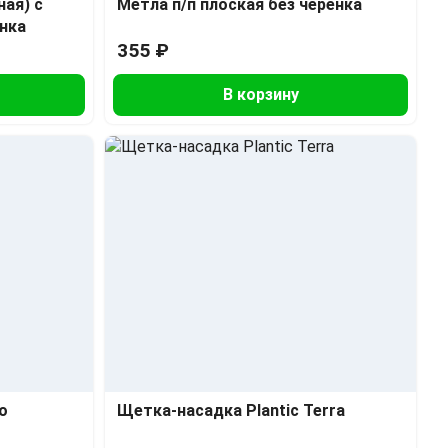
ная) с
Метла п/п плоская без черенка
енка
355 ₽
В корзину
o
Щетка-насадка Plantic Terra