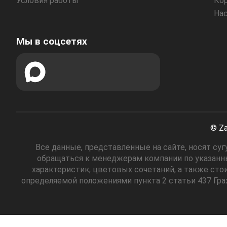
Условия работы
Ко
На
Мы в соцсетях
© Za
Все данные, представленные на сайте, носят с
обращаться к менеджерам компании по указанны
характеристик, цветовых сочетаний, а также сто
определяемой положениями пункта 2 статьи 437 Гр