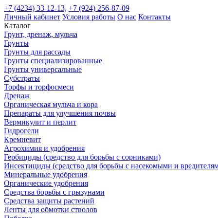
+7 (4234) 33-12-13,
+7 (924) 256-87-09
Личный кабинет
Условия работы
О нас
Контакты
Каталог
Грунт, дренаж, мульча
Грунты
Грунты для рассады
Грунты специализированные
Грунты универсальные
Субстраты
Торфы и торфосмеси
Дренаж
Органическая мульча и кора
Препараты для улучшения почвы
Вермикулит и перлит
Гидрогели
Кремневит
Агрохимия и удобрения
Гербициды (средство для борьбы с сорниками)
Инсектициды (средство для борьбы с насекомыми и вредителя
Минеральные удобрения
Органические удобрения
Средства борьбы с грызунами
Средства защиты растений
Ленты для обмотки стволов