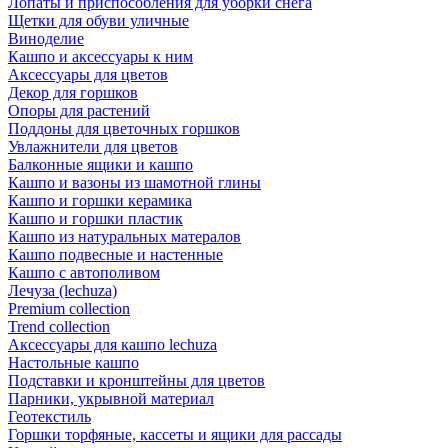
Лопаты и приспособления для уборки снега
Щетки для обуви уличные
Виноделие
Кашпо и аксессуары к ним
Аксессуары для цветов
Декор для горшков
Опоры для растений
Поддоны для цветочных горшков
Увлажнители для цветов
Балконные ящики и кашпо
Кашпо и вазоны из шамотной глины
Кашпо и горшки керамика
Кашпо и горшки пластик
Кашпо из натуральных матералов
Кашпо подвесные и настенные
Кашпо с автополивом
Лечуза (lechuza)
Premium collection
Trend collection
Аксессуары для кашпо lechuza
Настольные кашпо
Подставки и кронштейны для цветов
Парники, укрывной материал
Геотекстиль
Горшки торфяные, кассеты и ящики для рассады