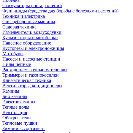
Побелка
Стимуляторы роста растений
Фунгициды (средства для борьбы с болезнями растений)
Техника и электрика
Снегоуборочные машины
Садовая техника
Измельчители, воздуходувки
Культиваторы и мотоблоки
Навесное оборудование
Кусторезы и электроножницы
Мотобуры
Насосы и насосные станции
Пилы цепные
Расходно-смазочные материалы
Триммеры и газонокосилки
Климатическая техника
Вентиляторы, кондиционеры
Камины
Био камины
Электрокамины
Теплые полы
Вентиляция
Обогреватели
Тепловые пушки
Зимний ассортимент