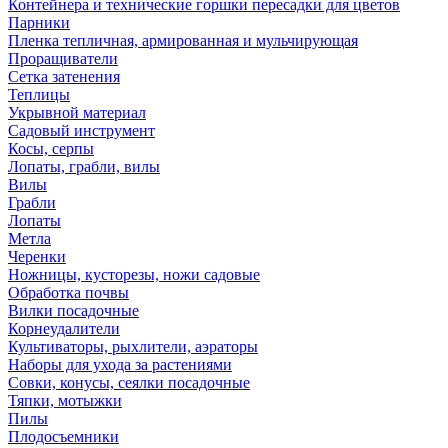
Контейнера и технические горшки пересадки для цветов
Парники
Пленка тепличная, армированная и мульчирующая
Проращиватели
Сетка затенения
Теплицы
Укрывной материал
Садовый инструмент
Косы, серпы
Лопаты, грабли, вилы
Вилы
Грабли
Лопаты
Метла
Черенки
Ножницы, кусторезы, ножи садовые
Обработка почвы
Вилки посадочные
Корнеудалители
Культиваторы, рыхлители, аэраторы
Наборы для ухода за растениями
Совки, конусы, сеялки посадочные
Тяпки, мотыжки
Пилы
Плодосъемники