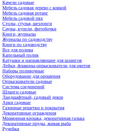
Качели садовые
Мебель садовая дерево с ковкой
Мебель садовая ротанг
Мебель садовой пвх
Столы, стулья, шезлонги
Сауны, купели, фитобочки
Книги, журналы
Журналы по садоводству
Книги по садоводству
Все для полива
Капельный полив
Катушки и направляюшие для шлангов
Лейки, флаконы-опрыскиватели для цветов
Наборы поливочные
Оборудование для орошения
Опрыскиватели садовые
Система соединений
Шланги садовые
Ландшафтный, садовый декор
Арки садовые
Газонные решетки и покрытия
Декоративные ограждения
Мраморная крошка, декоративная галька
Декоративные пруды, живая рыба
Ручейки