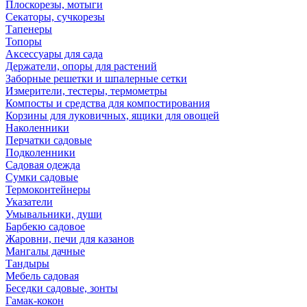
Плоскорезы, мотыги
Секаторы, сучкорезы
Тапенеры
Топоры
Аксессуары для сада
Держатели, опоры для растений
Заборные решетки и шпалерные сетки
Измерители, тестеры, термометры
Компосты и средства для компостирования
Корзины для луковичных, ящики для овощей
Наколенники
Перчатки садовые
Подколенники
Садовая одежда
Сумки садовые
Термоконтейнеры
Указатели
Умывальники, души
Барбекю садовое
Жаровни, печи для казанов
Мангалы дачные
Тандыры
Мебель садовая
Беседки садовые, зонты
Гамак-кокон