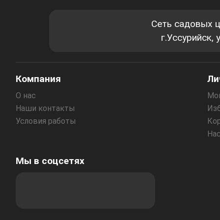
Сеть садовых 
г.Уссурийск,
Компания
Ли
О нас
Мо
Наши контакты
Из
Условия работы
Ко
На
Мы в соцсетях