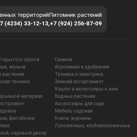
енных территорий
Питомник растений
7 (4234) 33-12-13,
+7 (924) 256-87-09
открытого грунта
Семена
наж, мульча
Агрохимия и удобрения
 растения
Техника и электрика
ская техника
Зимний ассортимент
Кашпо и аксессуары к ним
укрывной материал
Водные растения
нструмент
Аксессуары для сада
адовое
Мебель садовая
ели, фитобочки
Книги, журналы
лива
Луковичные, клубнелуковичные
ый, садовый декор