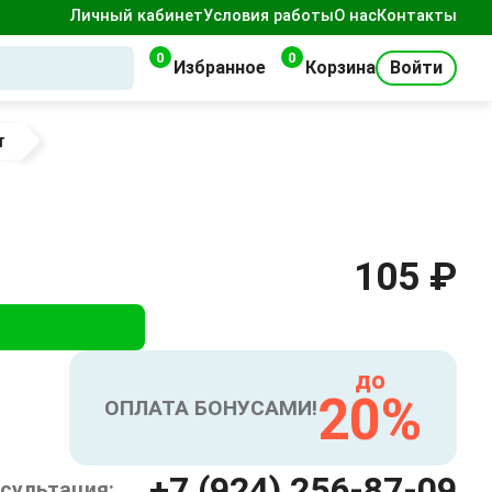
Личный кабинет
Условия работы
О нас
Контакты
0
0
Избранное
Корзина
Войти
т
105 ₽
до
20%
ОПЛАТА БОНУСАМИ!
+7 (924) 256-87-09
сультация: