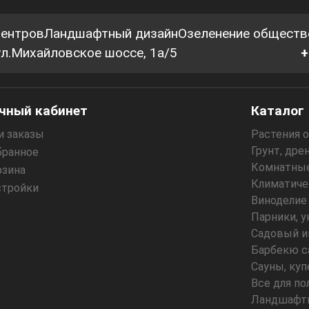
центров
Ландшафтный дизайн
Озеленение обществ
 ул.Михайловское шоссе, 1а/5
+
чный кабинет
Каталог
и заказы
Растения 
Грунт, дре
бранное
Комнатные
рзина
Климатиче
стройки
Виноделие
Парники, 
Садовый и
Барбекю с
Сауны, куп
Все для по
Ландшафтн