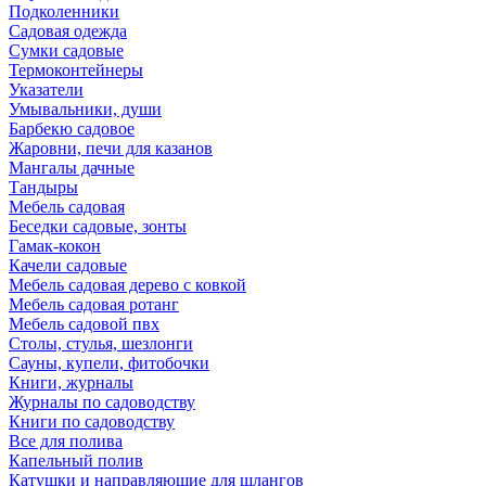
Подколенники
Садовая одежда
Сумки садовые
Термоконтейнеры
Указатели
Умывальники, души
Барбекю садовое
Жаровни, печи для казанов
Мангалы дачные
Тандыры
Мебель садовая
Беседки садовые, зонты
Гамак-кокон
Качели садовые
Мебель садовая дерево с ковкой
Мебель садовая ротанг
Мебель садовой пвх
Столы, стулья, шезлонги
Сауны, купели, фитобочки
Книги, журналы
Журналы по садоводству
Книги по садоводству
Все для полива
Капельный полив
Катушки и направляюшие для шлангов