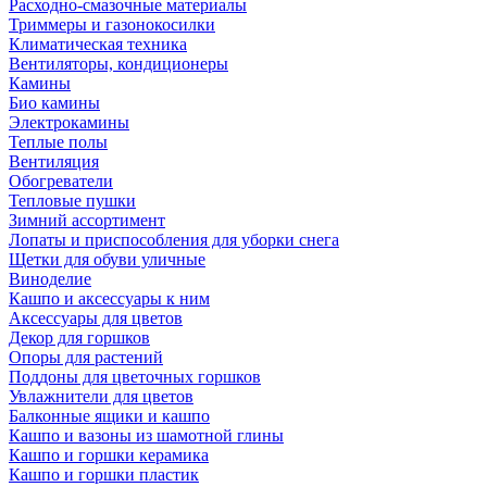
Расходно-смазочные материалы
Триммеры и газонокосилки
Климатическая техника
Вентиляторы, кондиционеры
Камины
Био камины
Электрокамины
Теплые полы
Вентиляция
Обогреватели
Тепловые пушки
Зимний ассортимент
Лопаты и приспособления для уборки снега
Щетки для обуви уличные
Виноделие
Кашпо и аксессуары к ним
Аксессуары для цветов
Декор для горшков
Опоры для растений
Поддоны для цветочных горшков
Увлажнители для цветов
Балконные ящики и кашпо
Кашпо и вазоны из шамотной глины
Кашпо и горшки керамика
Кашпо и горшки пластик