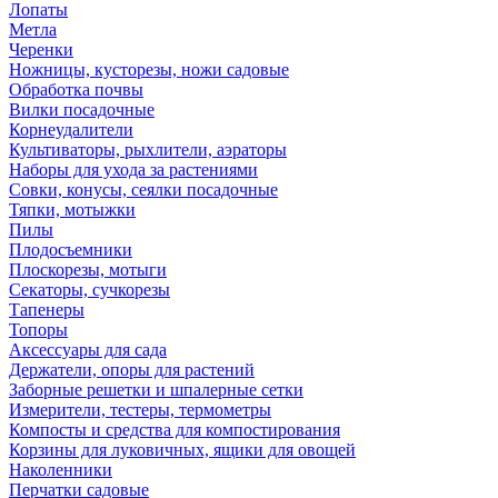
Лопаты
Метла
Черенки
Ножницы, кусторезы, ножи садовые
Обработка почвы
Вилки посадочные
Корнеудалители
Культиваторы, рыхлители, аэраторы
Наборы для ухода за растениями
Совки, конусы, сеялки посадочные
Тяпки, мотыжки
Пилы
Плодосъемники
Плоскорезы, мотыги
Секаторы, сучкорезы
Тапенеры
Топоры
Аксессуары для сада
Держатели, опоры для растений
Заборные решетки и шпалерные сетки
Измерители, тестеры, термометры
Компосты и средства для компостирования
Корзины для луковичных, ящики для овощей
Наколенники
Перчатки садовые