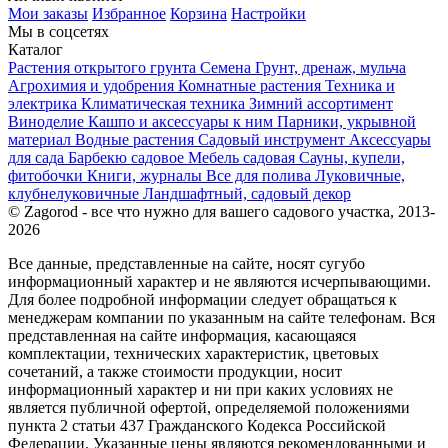
Мои заказы
Избранное
Корзина
Настройки
Мы в соцсетях
Каталог
Растения открытого грунта
Семена
Грунт, дренаж, мульча
Агрохимия и удобрения
Комнатные растения
Техника и
электрика
Климатическая техника
Зимний ассортимент
Виноделие
Кашпо и аксессуары к ним
Парники, укрывной
материал
Водные растения
Садовый инструмент
Аксессуары
для сада
Барбекю садовое
Мебель садовая
Сауны, купели,
фитобочки
Книги, журналы
Все для полива
Луковичные,
клубнелуковичные
Ландшафтный, садовый декор
© Zagorod - все что нужно для вашего садового участка, 2013-
2026
Все данные, представленные на сайте, носят сугубо
информационный характер и не являются исчерпывающими.
Для более подробной информации следует обращаться к
менеджерам компании по указанным на сайте телефонам. Вся
представленная на сайте информация, касающаяся
комплектации, технических характеристик, цветовых
сочетаний, а также стоимости продукции, носит
информационный характер и ни при каких условиях не
является публичной офертой, определяемой положениями
пункта 2 статьи 437 Гражданского Кодекса Российской
Федерации. Указанные цены являются рекомендованными и