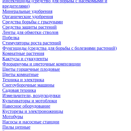
Инсектициды (средство для борьбы с насекомыми и
вредителями)
Минеральные удобрения
Органические удобрения
Средства борьбы с грызунами
Средства защиты растений
Ленты для обмотки стволов
Побелка
Стимуляторы роста растений
Фунгициды (средства для борьбы с болезнями растений)
Комнатные растения
Кактусы и суккуленты
Флорариумы и цветочные композиции
Цветы горшечные плодовые
Цветы комнатные
Техника и электрика
Снегоуборочные машины
Садовая техника
Измельчители, воздуходувки
Культиваторы и мотоблоки
Навесное оборудование
Кусторезы и электроножницы
Мотобуры
Насосы и насосные станции
Пилы цепные