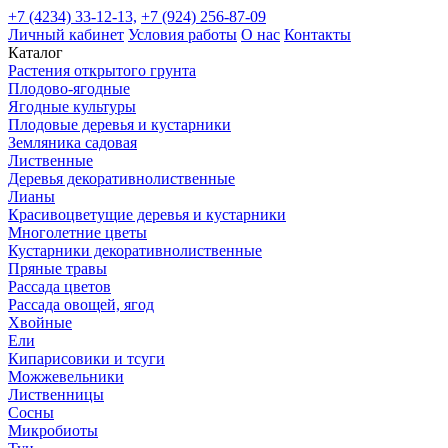
+7 (4234) 33-12-13,
+7 (924) 256-87-09
Личный кабинет
Условия работы
О нас
Контакты
Каталог
Растения открытого грунта
Плодово-ягодные
Ягодные культуры
Плодовые деревья и кустарники
Земляника садовая
Лиственные
Деревья декоративнолиственные
Лианы
Красивоцветущие деревья и кустарники
Многолетние цветы
Кустарники декоративнолиственные
Пряные травы
Рассада цветов
Рассада овощей, ягод
Хвойные
Ели
Кипарисовики и тсуги
Можжевельники
Лиственницы
Сосны
Микробиоты