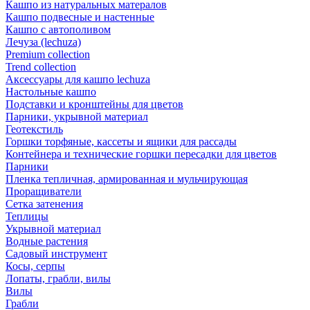
Кашпо из натуральных матералов
Кашпо подвесные и настенные
Кашпо с автополивом
Лечуза (lechuza)
Premium collection
Trend collection
Аксессуары для кашпо lechuza
Настольные кашпо
Подставки и кронштейны для цветов
Парники, укрывной материал
Геотекстиль
Горшки торфяные, кассеты и ящики для рассады
Контейнера и технические горшки пересадки для цветов
Парники
Пленка тепличная, армированная и мульчирующая
Проращиватели
Сетка затенения
Теплицы
Укрывной материал
Водные растения
Садовый инструмент
Косы, серпы
Лопаты, грабли, вилы
Вилы
Грабли