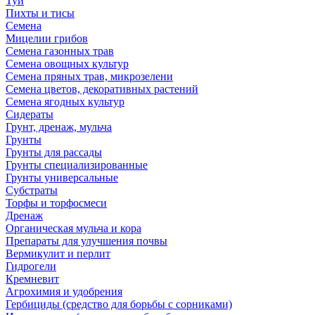
Туи
Пихты и тисы
Семена
Мицелии грибов
Семена газонных трав
Семена овощных культур
Семена пряных трав, микрозелени
Семена цветов, декоративных растений
Семена ягодных культур
Сидераты
Грунт, дренаж, мульча
Грунты
Грунты для рассады
Грунты специализированные
Грунты универсальные
Субстраты
Торфы и торфосмеси
Дренаж
Органическая мульча и кора
Препараты для улучшения почвы
Вермикулит и перлит
Гидрогели
Кремневит
Агрохимия и удобрения
Гербициды (средство для борьбы с сорниками)