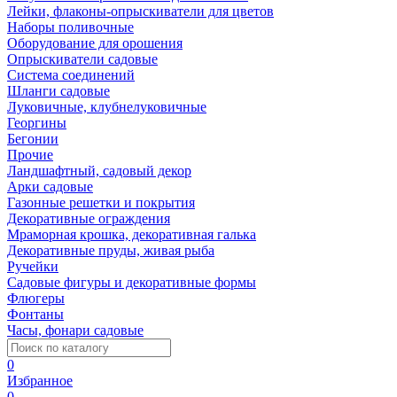
Лейки, флаконы-опрыскиватели для цветов
Наборы поливочные
Оборудование для орошения
Опрыскиватели садовые
Система соединений
Шланги садовые
Луковичные, клубнелуковичные
Георгины
Бегонии
Прочие
Ландшафтный, садовый декор
Арки садовые
Газонные решетки и покрытия
Декоративные ограждения
Мраморная крошка, декоративная галька
Декоративные пруды, живая рыба
Ручейки
Садовые фигуры и декоративные формы
Флюгеры
Фонтаны
Часы, фонари садовые
0
Избранное
0