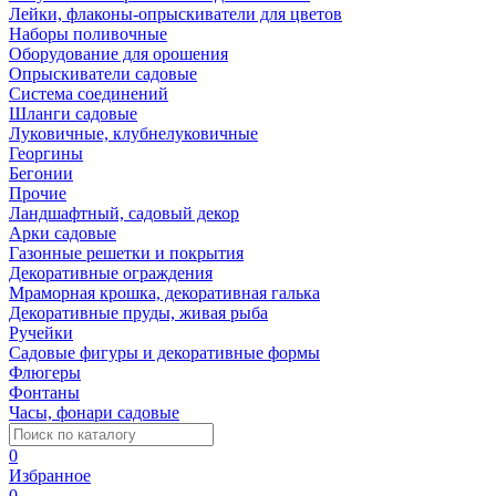
Лейки, флаконы-опрыскиватели для цветов
Наборы поливочные
Оборудование для орошения
Опрыскиватели садовые
Система соединений
Шланги садовые
Луковичные, клубнелуковичные
Георгины
Бегонии
Прочие
Ландшафтный, садовый декор
Арки садовые
Газонные решетки и покрытия
Декоративные ограждения
Мраморная крошка, декоративная галька
Декоративные пруды, живая рыба
Ручейки
Садовые фигуры и декоративные формы
Флюгеры
Фонтаны
Часы, фонари садовые
0
Избранное
0