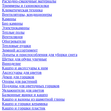
Расходно-смазочные материалы
Триммеры и газонокосилки
Климатическая техника
Вентиляторы, кондиционеры
Камины
Био камины
Электрокамины
Теплые полы
Вентиляция
Обогреватели
Тепловые пушки
Зимний ассортимент
Лопаты и приспособления для уборки снега
Щетки для обуви уличные
Виноделие
Кашпо и аксессуары к ним
Аксессуары для цветов
Декор для горшков
Опоры для растений
Поддоны для цветочных горшков
Увлажнители для цветов
Балконные ящики и кашпо
Кашпо и вазоны из шамотной глины
Кашпо и горшки керамика
Кашпо и горшки пластик