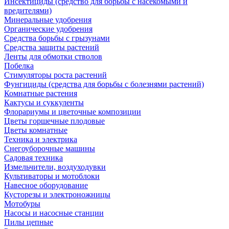
Инсектициды (средство для борьбы с насекомыми и
вредителями)
Минеральные удобрения
Органические удобрения
Средства борьбы с грызунами
Средства защиты растений
Ленты для обмотки стволов
Побелка
Стимуляторы роста растений
Фунгициды (средства для борьбы с болезнями растений)
Комнатные растения
Кактусы и суккуленты
Флорариумы и цветочные композиции
Цветы горшечные плодовые
Цветы комнатные
Техника и электрика
Снегоуборочные машины
Садовая техника
Измельчители, воздуходувки
Культиваторы и мотоблоки
Навесное оборудование
Кусторезы и электроножницы
Мотобуры
Насосы и насосные станции
Пилы цепные