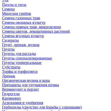
Туи
Пихты и тисы
Семена
Мицелии грибов
Семена газонных трав
Семена овощных культур
Семена пряных трав, микрозелени
Семена цветов, декоративных растений
Семена ягодных культур
Сидераты
Грунт, дренаж, мульча
Грунты
Грунты для рассады
Грунты специализированные
Грунты универсальные
Субстраты
Торфы и торфосмеси
Дренаж
Органическая мульча и кора
Препараты для улучшения почвы
Вермикулит и перлит
Гидрогели
Кремневит
Агрохимия и удобрения
Гербициды (средство для борьбы с сорниками)