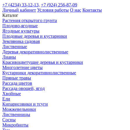
+7 (4234) 33-12-13,
+7 (924) 256-87-09
Личный кабинет
Условия работы
О нас
Контакты
Каталог
Растения открытого грунта
Плодово-ягодные
Ягодные культуры
Плодовые деревья и кустарники
Земляника садовая
Лиственные
Деревья декоративнолиственные
Лианы
Красивоцветущие деревья и кустарники
Многолетние цветы
Кустарники декоративнолиственные
Пряные травы
Рассада цветов
Рассада овощей, ягод
Хвойные
Ели
Кипарисовики и тсуги
Можжевельники
Лиственницы
Сосны
Микробиоты