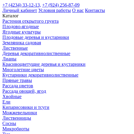
+7 (4234) 33-12-13,
+7 (924) 256-87-09
Личный кабинет
Условия работы
О нас
Контакты
Каталог
Растения открытого грунта
Плодово-ягодные
Ягодные культуры
Плодовые деревья и кустарники
Земляника садовая
Лиственные
Деревья декоративнолиственные
Лианы
Красивоцветущие деревья и кустарники
Многолетние цветы
Кустарники декоративнолиственные
Пряные травы
Рассада цветов
Рассада овощей, ягод
Хвойные
Ели
Кипарисовики и тсуги
Можжевельники
Лиственницы
Сосны
Микробиоты