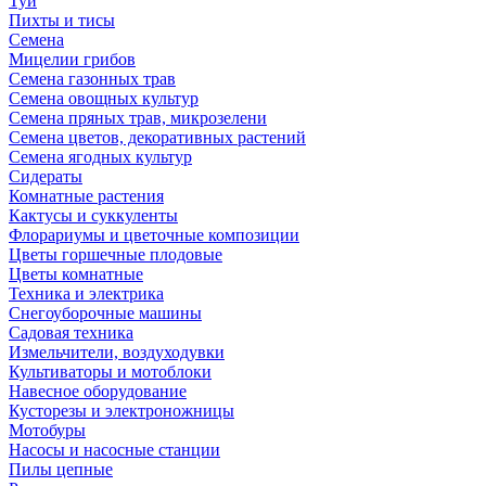
Туи
Пихты и тисы
Семена
Мицелии грибов
Семена газонных трав
Семена овощных культур
Семена пряных трав, микрозелени
Семена цветов, декоративных растений
Семена ягодных культур
Сидераты
Комнатные растения
Кактусы и суккуленты
Флорариумы и цветочные композиции
Цветы горшечные плодовые
Цветы комнатные
Техника и электрика
Снегоуборочные машины
Садовая техника
Измельчители, воздуходувки
Культиваторы и мотоблоки
Навесное оборудование
Кусторезы и электроножницы
Мотобуры
Насосы и насосные станции
Пилы цепные