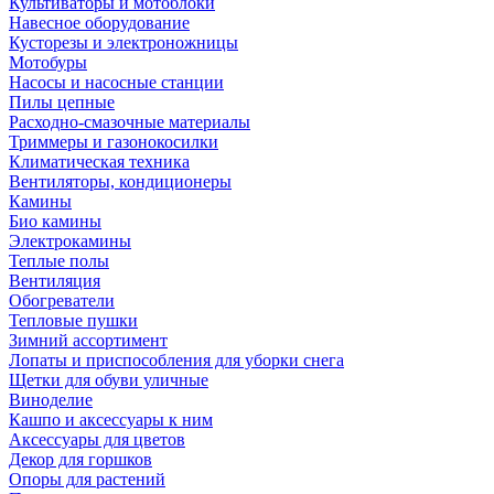
Культиваторы и мотоблоки
Навесное оборудование
Кусторезы и электроножницы
Мотобуры
Насосы и насосные станции
Пилы цепные
Расходно-смазочные материалы
Триммеры и газонокосилки
Климатическая техника
Вентиляторы, кондиционеры
Камины
Био камины
Электрокамины
Теплые полы
Вентиляция
Обогреватели
Тепловые пушки
Зимний ассортимент
Лопаты и приспособления для уборки снега
Щетки для обуви уличные
Виноделие
Кашпо и аксессуары к ним
Аксессуары для цветов
Декор для горшков
Опоры для растений