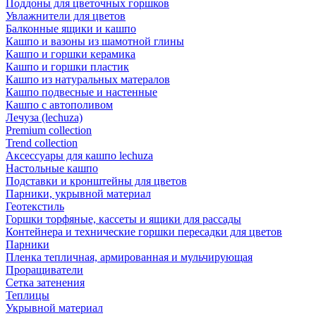
Поддоны для цветочных горшков
Увлажнители для цветов
Балконные ящики и кашпо
Кашпо и вазоны из шамотной глины
Кашпо и горшки керамика
Кашпо и горшки пластик
Кашпо из натуральных матералов
Кашпо подвесные и настенные
Кашпо с автополивом
Лечуза (lechuza)
Premium collection
Trend collection
Аксессуары для кашпо lechuza
Настольные кашпо
Подставки и кронштейны для цветов
Парники, укрывной материал
Геотекстиль
Горшки торфяные, кассеты и ящики для рассады
Контейнера и технические горшки пересадки для цветов
Парники
Пленка тепличная, армированная и мульчирующая
Проращиватели
Сетка затенения
Теплицы
Укрывной материал