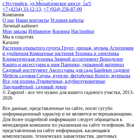
г.Уссурийск, ул.Михайловское шоссе, 1а/5
+7 (4234) 33-12-13,
+7 (924) 256-87-09
Компания
О нас
Наши контакты
Условия работы
Личный кабинет
Мои заказы
Избранное
Корзина
Настройки
Мы в соцсетях
Каталог
Растения открытого грунта
Грунт, дренаж, мульча
Агрохимия
и удобрения
Комнатные растения
Техника и электрика
Климатическая техника
Зимний ассортимент
Виноделие
Кашпо и аксессуары к ним
Парники, укрывной материал
Садовый инструмент
Аксессуары для сада
Барбекю садовое
Мебель садовая
Сауны, купели, фитобочки
Книги, журналы
Все для полива
Луковичные, клубнелуковичные
Ландшафтный, садовый декор
© Zagorod - все что нужно для вашего садового участка, 2013-
2026
Все данные, представленные на сайте, носят сугубо
информационный характер и не являются исчерпывающими.
Для более подробной информации следует обращаться к
менеджерам компании по указанным на сайте телефонам. Вся
представленная на сайте информация, касающаяся
комплектации, технических характеристик, цветовых