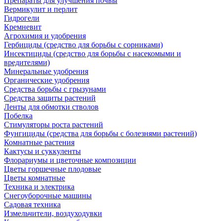
Препараты для улучшения почвы
Вермикулит и перлит
Гидрогели
Кремневит
Агрохимия и удобрения
Гербициды (средство для борьбы с сорниками)
Инсектициды (средство для борьбы с насекомыми и
вредителями)
Минеральные удобрения
Органические удобрения
Средства борьбы с грызунами
Средства защиты растений
Ленты для обмотки стволов
Побелка
Стимуляторы роста растений
Фунгициды (средства для борьбы с болезнями растений)
Комнатные растения
Кактусы и суккуленты
Флорариумы и цветочные композиции
Цветы горшечные плодовые
Цветы комнатные
Техника и электрика
Снегоуборочные машины
Садовая техника
Измельчители, воздуходувки