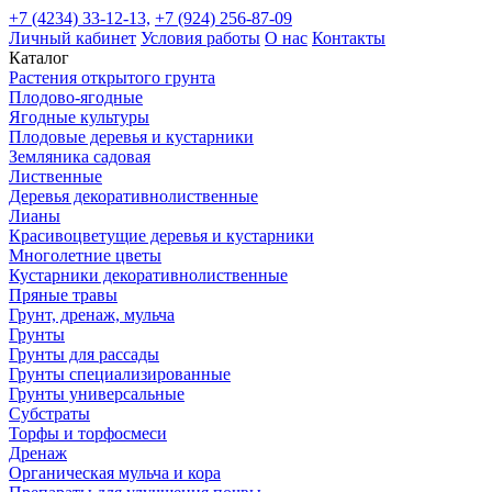
+7 (4234) 33-12-13,
+7 (924) 256-87-09
Личный кабинет
Условия работы
О нас
Контакты
Каталог
Растения открытого грунта
Плодово-ягодные
Ягодные культуры
Плодовые деревья и кустарники
Земляника садовая
Лиственные
Деревья декоративнолиственные
Лианы
Красивоцветущие деревья и кустарники
Многолетние цветы
Кустарники декоративнолиственные
Пряные травы
Грунт, дренаж, мульча
Грунты
Грунты для рассады
Грунты специализированные
Грунты универсальные
Субстраты
Торфы и торфосмеси
Дренаж
Органическая мульча и кора