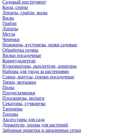
Садовый инструмент
Косы, серпы
Лопаты, грабли, вилы
Вилы
Грабли
Лопаты
Метла
Черенки
Ножницы, кусторезы, ножи садовые
Обработка почвы
Вилки посадочные
Корнеудалители
Культиваторы, рыхлители, аэраторы
Наборы для ухода за растениями
Совки, конусы, сеялки посадочные
Тяпки, мотыжки
Пилы
Плодосъемники
Плоскорезы, мотыги
Секаторы, сучкорезы
Тапенеры
Топоры
Аксессуары для сада
Держатели, опоры для растений
Заборные решетки и шпалерные сетки