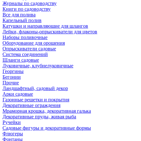
Журналы по садоводству
Книги по садоводству
Все для полива
Капельный полив
Катушки и направляюшие для шлангов
Лейки, флаконы-опрыскиватели для цветов
Наборы поливочные
Оборудование для орошения
Опрыскиватели садовые
Система соединений
Шланги садовые
Луковичные, клубнелуковичные
Георгины
Бегонии
Прочие
Ландшафтный, садовый декор
Арки садовые
Газонные решетки и покрытия
Декоративные ограждения
Мраморная крошка, декоративная галька
Декоративные пруды, живая рыба
Ручейки
Садовые фигуры и декоративные формы
Флюгеры
Фонтаны