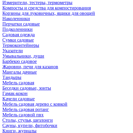
Измерители, тестеры, термометры
Компосты и средства для компостирования
Корзины для луковичных, ящики для овощей
Наколенники
Перчатки садовые
Подколенники
Садовая одежда
Сумки садовые
Термоконтейнеры
Указатели
Умывальники, души
Барбекю садовое
Жаровни, печи для казанов
Мангалы дачные
Тандыры
Мебель садовая
Беседки садовые, зонты
Гамак-кокон
Качели садовые
Мебель садовая дерево с ковкой
Мебель садовая ротанг
Мебель садовой пвх
Столы, стулья, шезлонги
Сауны, купели, фитобочки
Книги, журналы