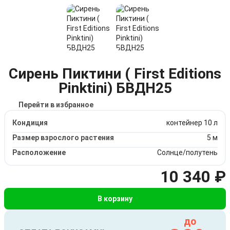
Сирень Пиктини ( First Editions
Pinktini) БВДН25
Перейти в избранное
Кондиция
контейнер 10 л
Размер взрослого растения
5 м
Расположение
Солнце/полутень
10 340 ₽
В корзину
до