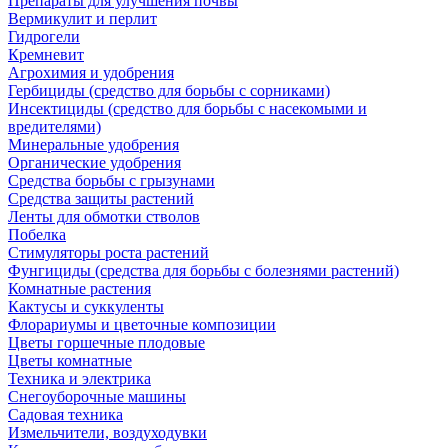
Препараты для улучшения почвы
Вермикулит и перлит
Гидрогели
Кремневит
Агрохимия и удобрения
Гербициды (средство для борьбы с сорниками)
Инсектициды (средство для борьбы с насекомыми и
вредителями)
Минеральные удобрения
Органические удобрения
Средства борьбы с грызунами
Средства защиты растений
Ленты для обмотки стволов
Побелка
Стимуляторы роста растений
Фунгициды (средства для борьбы с болезнями растений)
Комнатные растения
Кактусы и суккуленты
Флорариумы и цветочные композиции
Цветы горшечные плодовые
Цветы комнатные
Техника и электрика
Снегоуборочные машины
Садовая техника
Измельчители, воздуходувки