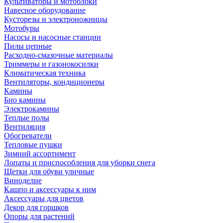
Культиваторы и мотоблоки
Навесное оборудование
Кусторезы и электроножницы
Мотобуры
Насосы и насосные станции
Пилы цепные
Расходно-смазочные материалы
Триммеры и газонокосилки
Климатическая техника
Вентиляторы, кондиционеры
Камины
Био камины
Электрокамины
Теплые полы
Вентиляция
Обогреватели
Тепловые пушки
Зимний ассортимент
Лопаты и приспособления для уборки снега
Щетки для обуви уличные
Виноделие
Кашпо и аксессуары к ним
Аксессуары для цветов
Декор для горшков
Опоры для растений