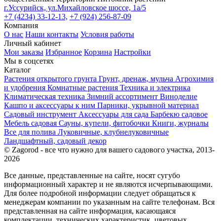
г.Уссурийск, ул.Михайловское шоссе, 1а/5
+7 (4234) 33-12-13,
+7 (924) 256-87-09
Компания
О нас
Наши контакты
Условия работы
Личный кабинет
Мои заказы
Избранное
Корзина
Настройки
Мы в соцсетях
Каталог
Растения открытого грунта
Грунт, дренаж, мульча
Агрохимия
и удобрения
Комнатные растения
Техника и электрика
Климатическая техника
Зимний ассортимент
Виноделие
Кашпо и аксессуары к ним
Парники, укрывной материал
Садовый инструмент
Аксессуары для сада
Барбекю садовое
Мебель садовая
Сауны, купели, фитобочки
Книги, журналы
Все для полива
Луковичные, клубнелуковичные
Ландшафтный, садовый декор
© Zagorod - все что нужно для вашего садового участка, 2013-
2026
Все данные, представленные на сайте, носят сугубо
информационный характер и не являются исчерпывающими.
Для более подробной информации следует обращаться к
менеджерам компании по указанным на сайте телефонам. Вся
представленная на сайте информация, касающаяся
комплектации, технических характеристик, цветовых