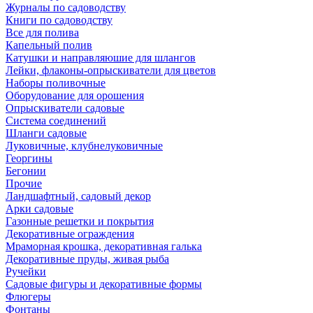
Журналы по садоводству
Книги по садоводству
Все для полива
Капельный полив
Катушки и направляюшие для шлангов
Лейки, флаконы-опрыскиватели для цветов
Наборы поливочные
Оборудование для орошения
Опрыскиватели садовые
Система соединений
Шланги садовые
Луковичные, клубнелуковичные
Георгины
Бегонии
Прочие
Ландшафтный, садовый декор
Арки садовые
Газонные решетки и покрытия
Декоративные ограждения
Мраморная крошка, декоративная галька
Декоративные пруды, живая рыба
Ручейки
Садовые фигуры и декоративные формы
Флюгеры
Фонтаны