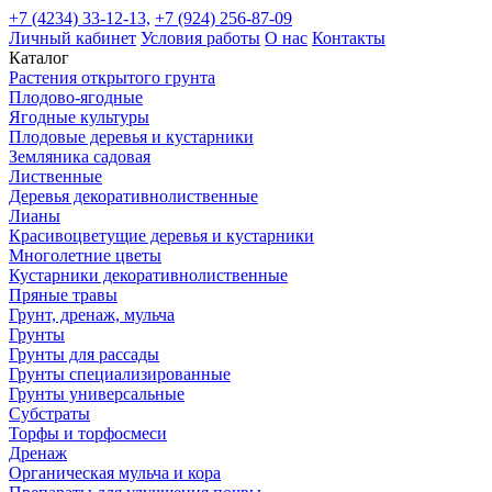
+7 (4234) 33-12-13,
+7 (924) 256-87-09
Личный кабинет
Условия работы
О нас
Контакты
Каталог
Растения открытого грунта
Плодово-ягодные
Ягодные культуры
Плодовые деревья и кустарники
Земляника садовая
Лиственные
Деревья декоративнолиственные
Лианы
Красивоцветущие деревья и кустарники
Многолетние цветы
Кустарники декоративнолиственные
Пряные травы
Грунт, дренаж, мульча
Грунты
Грунты для рассады
Грунты специализированные
Грунты универсальные
Субстраты
Торфы и торфосмеси
Дренаж
Органическая мульча и кора