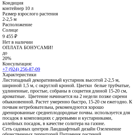
Кондиция
контейнер 10 л
Размер взрослого растения
2-2,5 м
Расположение
Солнце
9 455 ₽
Нет в наличии
ОПЛАТА БОНУСАМИ!
до
20%
Консультация:
+7 (924) 256-87-09
Характеристики
Листопадный декоративный кустарник высотой 2-2,5 м,
шириной 1,5 м, с округлой кроной. Цветки белые трубчатые,
удлиненные, простые, собраны в соцветия длиной 15-20 см,
ароматные. Цветение начинается на 2 недели позже сирени
обыкновенной. Растет умеренно быстро, 15-20 см ежегодно. К
почвам нетребовательна, рекомендуются хорошо
дренированные среднеплодородные почвы. используется для
посадок в композициях с деревьями и кустарниками,
аллейных посадок, в качестве солитера на газоне.
Сеть садовых центров
Ландшафтный дизайн
Озеленение
общественных территорий
Питомник растений