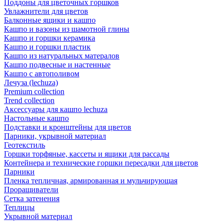
Поддоны для цветочных горшков
Увлажнители для цветов
Балконные ящики и кашпо
Кашпо и вазоны из шамотной глины
Кашпо и горшки керамика
Кашпо и горшки пластик
Кашпо из натуральных матералов
Кашпо подвесные и настенные
Кашпо с автополивом
Лечуза (lechuza)
Premium collection
Trend collection
Аксессуары для кашпо lechuza
Настольные кашпо
Подставки и кронштейны для цветов
Парники, укрывной материал
Геотекстиль
Горшки торфяные, кассеты и ящики для рассады
Контейнера и технические горшки пересадки для цветов
Парники
Пленка тепличная, армированная и мульчирующая
Проращиватели
Сетка затенения
Теплицы
Укрывной материал