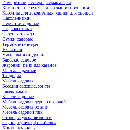
Измерители, тестеры, термометры
Компосты и средства для компостирования
Корзины для луковичных, ящики для овощей
Наколенники
Перчатки садовые
Подколенники
Садовая одежда
Сумки садовые
Термоконтейнеры
Указатели
Умывальники, души
Барбекю садовое
Жаровни, печи для казанов
Мангалы дачные
Тандыры
Мебель садовая
Беседки садовые, зонты
Гамак-кокон
Качели садовые
Мебель садовая дерево с ковкой
Мебель садовая ротанг
Мебель садовой пвх
Столы, стулья, шезлонги
Сауны, купели, фитобочки
Книги, журналы