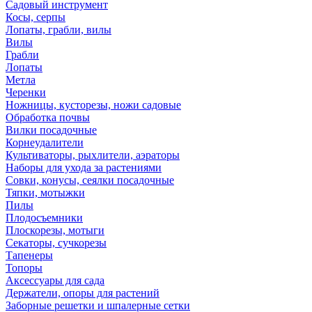
Садовый инструмент
Косы, серпы
Лопаты, грабли, вилы
Вилы
Грабли
Лопаты
Метла
Черенки
Ножницы, кусторезы, ножи садовые
Обработка почвы
Вилки посадочные
Корнеудалители
Культиваторы, рыхлители, аэраторы
Наборы для ухода за растениями
Совки, конусы, сеялки посадочные
Тяпки, мотыжки
Пилы
Плодосъемники
Плоскорезы, мотыги
Секаторы, сучкорезы
Тапенеры
Топоры
Аксессуары для сада
Держатели, опоры для растений
Заборные решетки и шпалерные сетки