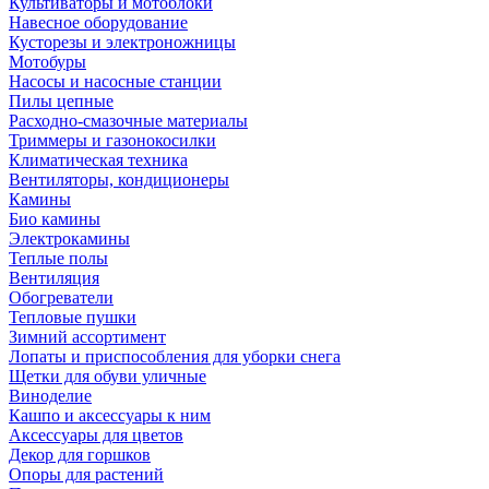
Культиваторы и мотоблоки
Навесное оборудование
Кусторезы и электроножницы
Мотобуры
Насосы и насосные станции
Пилы цепные
Расходно-смазочные материалы
Триммеры и газонокосилки
Климатическая техника
Вентиляторы, кондиционеры
Камины
Био камины
Электрокамины
Теплые полы
Вентиляция
Обогреватели
Тепловые пушки
Зимний ассортимент
Лопаты и приспособления для уборки снега
Щетки для обуви уличные
Виноделие
Кашпо и аксессуары к ним
Аксессуары для цветов
Декор для горшков
Опоры для растений