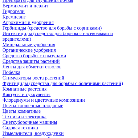
Препараты для улучшения почвы
Вермикулит и перлит
Гидрогели
Кремневит
Агрохимия и удобрения
Гербициды (средство для борьбы с сорниками)
Инсектициды (средство для борьбы с насекомыми и
вредителями)
Минеральные удобрения
Органические удобрения
Средства борьбы с грызунами
Средства защиты растений
Ленты для обмотки стволов
Побелка
Стимуляторы роста растений
Фунгициды (средства для борьбы с болезнями растений)
Комнатные растения
Кактусы и суккуленты
Флорариумы и цветочные композиции
Цветы горшечные плодовые
Цветы комнатные
Техника и электрика
Снегоуборочные машины
Садовая техника
Измельчители, воздуходувки