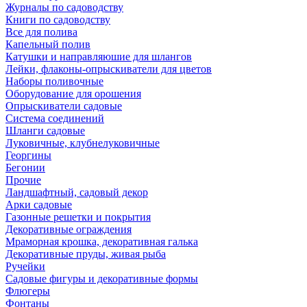
Журналы по садоводству
Книги по садоводству
Все для полива
Капельный полив
Катушки и направляюшие для шлангов
Лейки, флаконы-опрыскиватели для цветов
Наборы поливочные
Оборудование для орошения
Опрыскиватели садовые
Система соединений
Шланги садовые
Луковичные, клубнелуковичные
Георгины
Бегонии
Прочие
Ландшафтный, садовый декор
Арки садовые
Газонные решетки и покрытия
Декоративные ограждения
Мраморная крошка, декоративная галька
Декоративные пруды, живая рыба
Ручейки
Садовые фигуры и декоративные формы
Флюгеры
Фонтаны