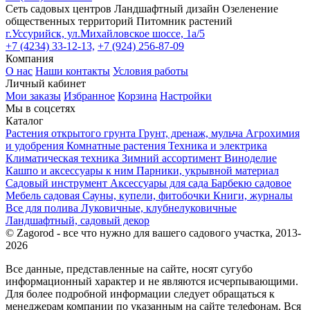
Сеть садовых центров
Ландшафтный дизайн
Озеленение
общественных территорий
Питомник растений
г.Уссурийск, ул.Михайловское шоссе, 1а/5
+7 (4234) 33-12-13,
+7 (924) 256-87-09
Компания
О нас
Наши контакты
Условия работы
Личный кабинет
Мои заказы
Избранное
Корзина
Настройки
Мы в соцсетях
Каталог
Растения открытого грунта
Грунт, дренаж, мульча
Агрохимия
и удобрения
Комнатные растения
Техника и электрика
Климатическая техника
Зимний ассортимент
Виноделие
Кашпо и аксессуары к ним
Парники, укрывной материал
Садовый инструмент
Аксессуары для сада
Барбекю садовое
Мебель садовая
Сауны, купели, фитобочки
Книги, журналы
Все для полива
Луковичные, клубнелуковичные
Ландшафтный, садовый декор
© Zagorod - все что нужно для вашего садового участка, 2013-
2026
Все данные, представленные на сайте, носят сугубо
информационный характер и не являются исчерпывающими.
Для более подробной информации следует обращаться к
менеджерам компании по указанным на сайте телефонам. Вся