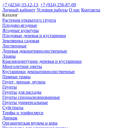
+7 (4234) 33-12-13,
+7 (924) 256-87-09
Личный кабинет
Условия работы
О нас
Контакты
Каталог
Растения открытого грунта
Плодово-ягодные
Ягодные культуры
Плодовые деревья и кустарники
Земляника садовая
Лиственные
Деревья декоративнолиственные
Лианы
Красивоцветущие деревья и кустарники
Многолетние цветы
Кустарники декоративнолиственные
Пряные травы
Грунт, дренаж, мульча
Грунты
Грунты для рассады
Грунты специализированные
Грунты универсальные
Субстраты
Торфы и торфосмеси
Дренаж
Органическая мульча и кора