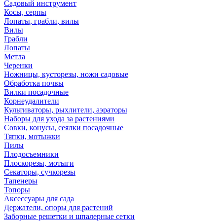
Садовый инструмент
Косы, серпы
Лопаты, грабли, вилы
Вилы
Грабли
Лопаты
Метла
Черенки
Ножницы, кусторезы, ножи садовые
Обработка почвы
Вилки посадочные
Корнеудалители
Культиваторы, рыхлители, аэраторы
Наборы для ухода за растениями
Совки, конусы, сеялки посадочные
Тяпки, мотыжки
Пилы
Плодосъемники
Плоскорезы, мотыги
Секаторы, сучкорезы
Тапенеры
Топоры
Аксессуары для сада
Держатели, опоры для растений
Заборные решетки и шпалерные сетки