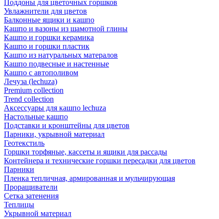
Поддоны для цветочных горшков
Увлажнители для цветов
Балконные ящики и кашпо
Кашпо и вазоны из шамотной глины
Кашпо и горшки керамика
Кашпо и горшки пластик
Кашпо из натуральных матералов
Кашпо подвесные и настенные
Кашпо с автополивом
Лечуза (lechuza)
Premium collection
Trend collection
Аксессуары для кашпо lechuza
Настольные кашпо
Подставки и кронштейны для цветов
Парники, укрывной материал
Геотекстиль
Горшки торфяные, кассеты и ящики для рассады
Контейнера и технические горшки пересадки для цветов
Парники
Пленка тепличная, армированная и мульчирующая
Проращиватели
Сетка затенения
Теплицы
Укрывной материал