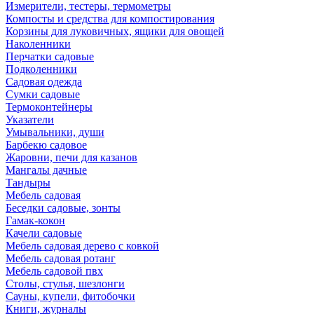
Измерители, тестеры, термометры
Компосты и средства для компостирования
Корзины для луковичных, ящики для овощей
Наколенники
Перчатки садовые
Подколенники
Садовая одежда
Сумки садовые
Термоконтейнеры
Указатели
Умывальники, души
Барбекю садовое
Жаровни, печи для казанов
Мангалы дачные
Тандыры
Мебель садовая
Беседки садовые, зонты
Гамак-кокон
Качели садовые
Мебель садовая дерево с ковкой
Мебель садовая ротанг
Мебель садовой пвх
Столы, стулья, шезлонги
Сауны, купели, фитобочки
Книги, журналы