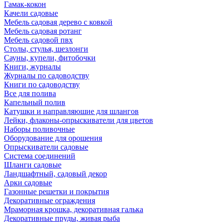
Гамак-кокон
Качели садовые
Мебель садовая дерево с ковкой
Мебель садовая ротанг
Мебель садовой пвх
Столы, стулья, шезлонги
Сауны, купели, фитобочки
Книги, журналы
Журналы по садоводству
Книги по садоводству
Все для полива
Капельный полив
Катушки и направляюшие для шлангов
Лейки, флаконы-опрыскиватели для цветов
Наборы поливочные
Оборудование для орошения
Опрыскиватели садовые
Система соединений
Шланги садовые
Ландшафтный, садовый декор
Арки садовые
Газонные решетки и покрытия
Декоративные ограждения
Мраморная крошка, декоративная галька
Декоративные пруды, живая рыба