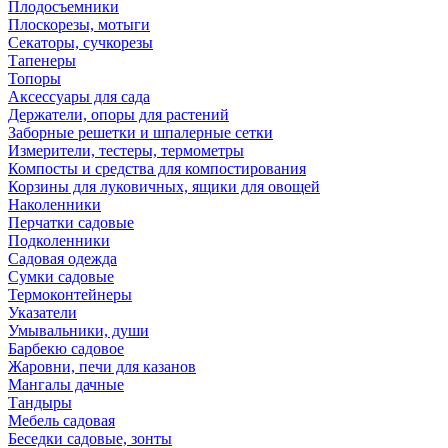
Плодосъемники
Плоскорезы, мотыги
Секаторы, сучкорезы
Тапенеры
Топоры
Аксессуары для сада
Держатели, опоры для растений
Заборные решетки и шпалерные сетки
Измерители, тестеры, термометры
Компосты и средства для компостирования
Корзины для луковичных, ящики для овощей
Наколенники
Перчатки садовые
Подколенники
Садовая одежда
Сумки садовые
Термоконтейнеры
Указатели
Умывальники, души
Барбекю садовое
Жаровни, печи для казанов
Мангалы дачные
Тандыры
Мебель садовая
Беседки садовые, зонты