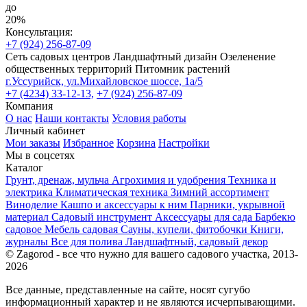
до
20%
Консультация:
+7 (924) 256-87-09
Сеть садовых центров
Ландшафтный дизайн
Озеленение
общественных территорий
Питомник растений
г.Уссурийск, ул.Михайловское шоссе, 1а/5
+7 (4234) 33-12-13,
+7 (924) 256-87-09
Компания
О нас
Наши контакты
Условия работы
Личный кабинет
Мои заказы
Избранное
Корзина
Настройки
Мы в соцсетях
Каталог
Грунт, дренаж, мульча
Агрохимия и удобрения
Техника и
электрика
Климатическая техника
Зимний ассортимент
Виноделие
Кашпо и аксессуары к ним
Парники, укрывной
материал
Садовый инструмент
Аксессуары для сада
Барбекю
садовое
Мебель садовая
Сауны, купели, фитобочки
Книги,
журналы
Все для полива
Ландшафтный, садовый декор
© Zagorod - все что нужно для вашего садового участка, 2013-
2026
Все данные, представленные на сайте, носят сугубо
информационный характер и не являются исчерпывающими.