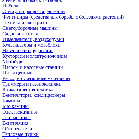
Ленты для обмотки стволов
Побелка
Стимуляторы роста растений
Фунгициды (средства для борьбы с болезнями растений)
Техника и электрика
Снегоуборочные машины
Садовая техника
Измельчители, воздуходувки
Культиваторы и мотоблоки
Навесное оборудование
Кусторезы и электроножницы
Мотобуры
Насосы и насосные станции
Пилы цепные
Расходно-смазочные материалы
Триммеры и газонокосилки
Климатическая техника
Вентиляторы, кондиционеры
Камины
Био камины
Электрокамины
Теплые полы
Вентиляция
Обогреватели
Тепловые пушки