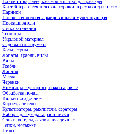
Горшки торфяные, кассеты и ящики для рассады
Контейнера и технические горшки пересадки для цветов
Парники
Пленка тепличная, армированная и мульчирующая
Проращиватели
Сетка затенения
Теплицы
Укрывной материал
Садовый инструмент
Косы, серпы
Лопаты, грабли, вилы
Вилы
Грабли
Лопаты
Метла
Черенки
Ножницы, кусторезы, ножи садовые
Обработка почвы
Вилки посадочные
Корнеудалители
Культиваторы, рыхлители, аэраторы
Наборы для ухода за растениями
Совки, конусы, сеялки посадочные
Тяпки, мотыжки
Пилы