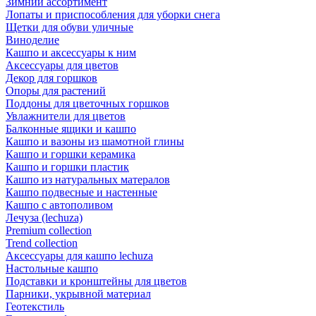
Зимний ассортимент
Лопаты и приспособления для уборки снега
Щетки для обуви уличные
Виноделие
Кашпо и аксессуары к ним
Аксессуары для цветов
Декор для горшков
Опоры для растений
Поддоны для цветочных горшков
Увлажнители для цветов
Балконные ящики и кашпо
Кашпо и вазоны из шамотной глины
Кашпо и горшки керамика
Кашпо и горшки пластик
Кашпо из натуральных матералов
Кашпо подвесные и настенные
Кашпо с автополивом
Лечуза (lechuza)
Premium collection
Trend collection
Аксессуары для кашпо lechuza
Настольные кашпо
Подставки и кронштейны для цветов
Парники, укрывной материал
Геотекстиль