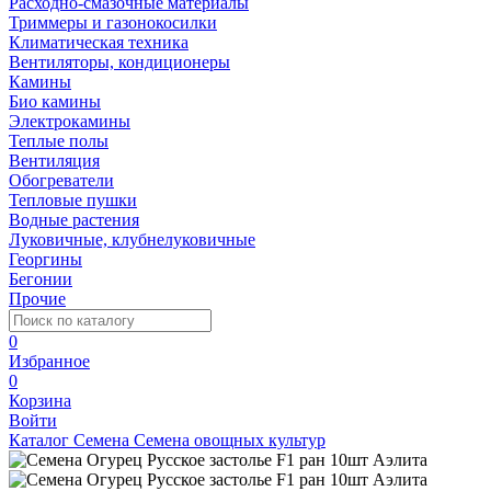
Расходно-смазочные материалы
Триммеры и газонокосилки
Климатическая техника
Вентиляторы, кондиционеры
Камины
Био камины
Электрокамины
Теплые полы
Вентиляция
Обогреватели
Тепловые пушки
Водные растения
Луковичные, клубнелуковичные
Георгины
Бегонии
Прочие
0
Избранное
0
Корзина
Войти
Каталог
Семена
Семена овощных культур