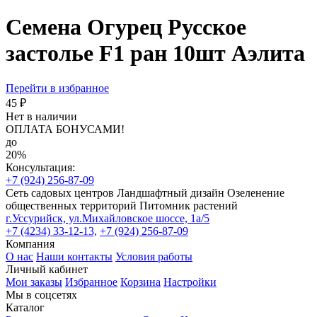
Семена Огурец Русское
застолье F1 ран 10шт Аэлита
Перейти в избранное
45 ₽
Нет в наличии
ОПЛАТА БОНУСАМИ!
до
20%
Консультация:
+7 (924) 256-87-09
Сеть садовых центров
Ландшафтный дизайн
Озеленение
общественных территорий
Питомник растений
г.Уссурийск, ул.Михайловское шоссе, 1а/5
+7 (4234) 33-12-13,
+7 (924) 256-87-09
Компания
О нас
Наши контакты
Условия работы
Личный кабинет
Мои заказы
Избранное
Корзина
Настройки
Мы в соцсетях
Каталог