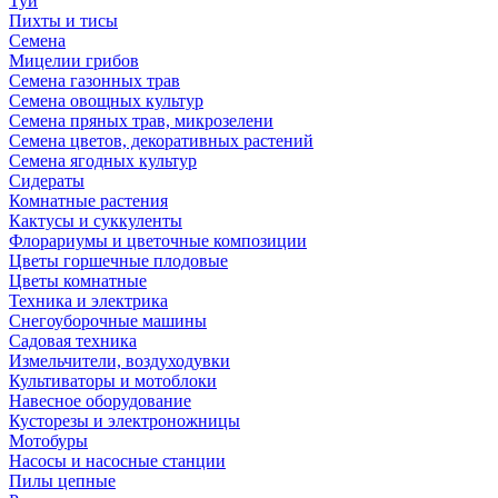
Туи
Пихты и тисы
Семена
Мицелии грибов
Семена газонных трав
Семена овощных культур
Семена пряных трав, микрозелени
Семена цветов, декоративных растений
Семена ягодных культур
Сидераты
Комнатные растения
Кактусы и суккуленты
Флорариумы и цветочные композиции
Цветы горшечные плодовые
Цветы комнатные
Техника и электрика
Снегоуборочные машины
Садовая техника
Измельчители, воздуходувки
Культиваторы и мотоблоки
Навесное оборудование
Кусторезы и электроножницы
Мотобуры
Насосы и насосные станции
Пилы цепные