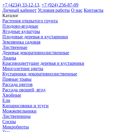
+7 (4234) 33-12-13,
+7 (924) 256-87-09
Личный кабинет
Условия работы
О нас
Контакты
Каталог
Растения открытого грунта
Плодово-ягодные
Ягодные культуры
Плодовые деревья и кустарники
Земляника садовая
Лиственные
Деревья декоративнолиственные
Лианы
Красивоцветущие деревья и кустарники
Многолетние цветы
Кустарники декоративнолиственные
Пряные травы
Рассада цветов
Рассада овощей, ягод
Хвойные
Ели
Кипарисовики и тсуги
Можжевельники
Лиственницы
Сосны
Микробиоты