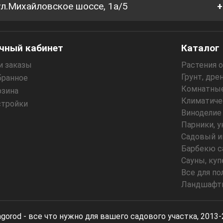
 ул.Михайловское шоссе, 1а/5
+
чный кабинет
Каталог
и заказы
Растения 
Грунт, дре
бранное
Комнатные
рзина
Климатиче
стройки
Виноделие
Парники, 
Садовый и
Барбекю с
Сауны, куп
Все для по
Ландшафтн
gorod - все что нужно для вашего садового участка, 2013