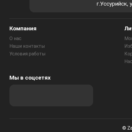
г.Уссурийск,
Компания
Ли
О нас
Мо
Наши контакты
Из
Условия работы
Ко
На
Мы в соцсетях
© Za