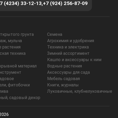
7 (4234) 33-12-13,
+7 (924) 256-87-09
открытого грунта
Семена
наж, мульча
Агрохимия и удобрения
 растения
Техника и электрика
ская техника
Зимний ассортимент
Кашпо и аксессуары к ним
укрывной материал
Водные растения
нструмент
Аксессуары для сада
адовое
Мебель садовая
ели, фитобочки
Книги, журналы
лива
Луковичные, клубнелуковичные
ый, садовый декор
-2026