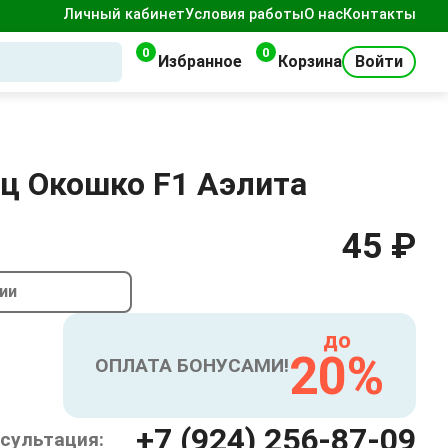
Личный кабинет
Условия работы
О нас
Контакты
0
0
Избранное
Корзина
Войти
ц Окошко F1 Аэлита
45 ₽
чии
до
20%
ОПЛАТА БОНУСАМИ!
+7 (924) 256-87-09
сультация: