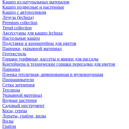
Кашпо из натуральных матералов
Кашпо подвесные и настенные
Кашпо с автополивом
Лечуза (lechuza)
Premium collection
Trend collection
Аксессуары для кашпо lechuza
Настольные кашпо
Подставки и кронштейны для цветов
Парники, укрывной материал
Геотекстиль
Горшки торфяные, кассеты и ящики для рассады
Контейнера и технические горшки пересадки для цветов
Парники
Пленка тепличная, армированная и мульчирующая
Проращиватели
Сетка затенения
Теплицы
Укрывной материал
Водные растения
Садовый инструмент
Косы, серпы
Лопаты, грабли, вилы
Вилы
Грабли