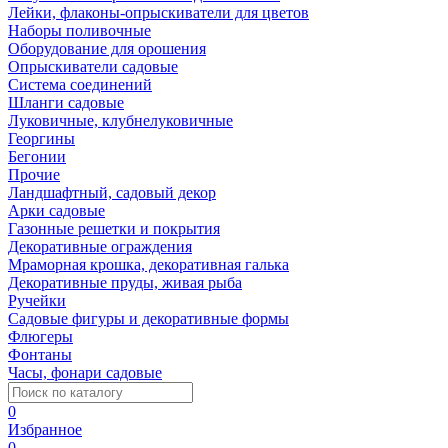
Лейки, флаконы-опрыскиватели для цветов
Наборы поливочные
Оборудование для орошения
Опрыскиватели садовые
Система соединений
Шланги садовые
Луковичные, клубнелуковичные
Георгины
Бегонии
Прочие
Ландшафтный, садовый декор
Арки садовые
Газонные решетки и покрытия
Декоративные ограждения
Мраморная крошка, декоративная галька
Декоративные пруды, живая рыба
Ручейки
Садовые фигуры и декоративные формы
Флюгеры
Фонтаны
Часы, фонари садовые
0
Избранное
0