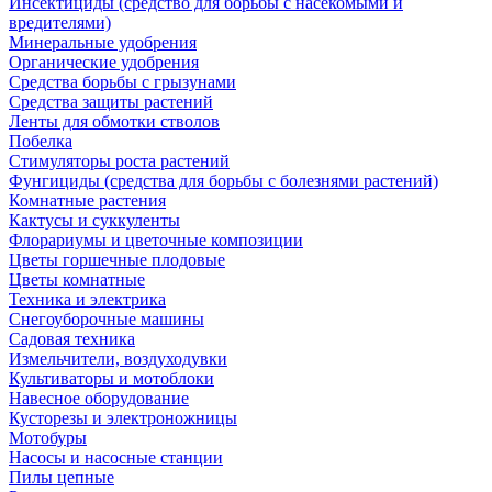
Инсектициды (средство для борьбы с насекомыми и
вредителями)
Минеральные удобрения
Органические удобрения
Средства борьбы с грызунами
Средства защиты растений
Ленты для обмотки стволов
Побелка
Стимуляторы роста растений
Фунгициды (средства для борьбы с болезнями растений)
Комнатные растения
Кактусы и суккуленты
Флорариумы и цветочные композиции
Цветы горшечные плодовые
Цветы комнатные
Техника и электрика
Снегоуборочные машины
Садовая техника
Измельчители, воздуходувки
Культиваторы и мотоблоки
Навесное оборудование
Кусторезы и электроножницы
Мотобуры
Насосы и насосные станции
Пилы цепные