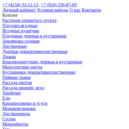
+7 (4234) 33-12-13,
+7 (924) 256-87-09
Личный кабинет
Условия работы
О нас
Контакты
Каталог
Растения открытого грунта
Плодово-ягодные
Ягодные культуры
Плодовые деревья и кустарники
Земляника садовая
Лиственные
Деревья декоративнолиственные
Лианы
Красивоцветущие деревья и кустарники
Многолетние цветы
Кустарники декоративнолиственные
Пряные травы
Рассада цветов
Рассада овощей, ягод
Хвойные
Ели
Кипарисовики и тсуги
Можжевельники
Лиственницы
Сосны
Микробиоты