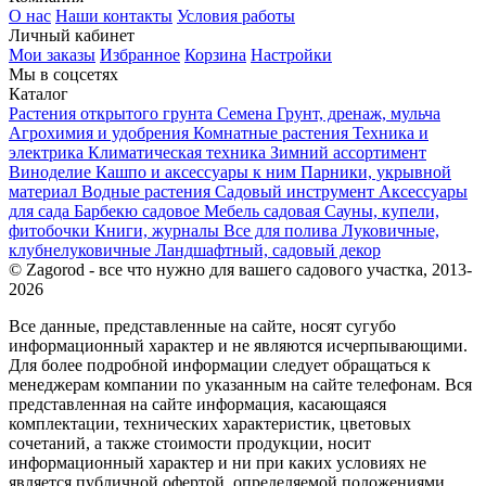
О нас
Наши контакты
Условия работы
Личный кабинет
Мои заказы
Избранное
Корзина
Настройки
Мы в соцсетях
Каталог
Растения открытого грунта
Семена
Грунт, дренаж, мульча
Агрохимия и удобрения
Комнатные растения
Техника и
электрика
Климатическая техника
Зимний ассортимент
Виноделие
Кашпо и аксессуары к ним
Парники, укрывной
материал
Водные растения
Садовый инструмент
Аксессуары
для сада
Барбекю садовое
Мебель садовая
Сауны, купели,
фитобочки
Книги, журналы
Все для полива
Луковичные,
клубнелуковичные
Ландшафтный, садовый декор
© Zagorod - все что нужно для вашего садового участка, 2013-
2026
Все данные, представленные на сайте, носят сугубо
информационный характер и не являются исчерпывающими.
Для более подробной информации следует обращаться к
менеджерам компании по указанным на сайте телефонам. Вся
представленная на сайте информация, касающаяся
комплектации, технических характеристик, цветовых
сочетаний, а также стоимости продукции, носит
информационный характер и ни при каких условиях не
является публичной офертой, определяемой положениями