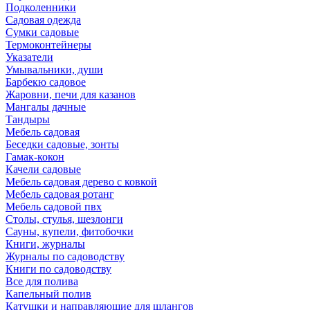
Подколенники
Садовая одежда
Сумки садовые
Термоконтейнеры
Указатели
Умывальники, души
Барбекю садовое
Жаровни, печи для казанов
Мангалы дачные
Тандыры
Мебель садовая
Беседки садовые, зонты
Гамак-кокон
Качели садовые
Мебель садовая дерево с ковкой
Мебель садовая ротанг
Мебель садовой пвх
Столы, стулья, шезлонги
Сауны, купели, фитобочки
Книги, журналы
Журналы по садоводству
Книги по садоводству
Все для полива
Капельный полив
Катушки и направляюшие для шлангов