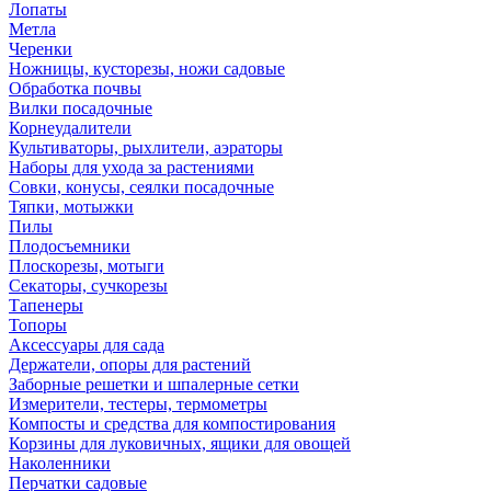
Лопаты
Метла
Черенки
Ножницы, кусторезы, ножи садовые
Обработка почвы
Вилки посадочные
Корнеудалители
Культиваторы, рыхлители, аэраторы
Наборы для ухода за растениями
Совки, конусы, сеялки посадочные
Тяпки, мотыжки
Пилы
Плодосъемники
Плоскорезы, мотыги
Секаторы, сучкорезы
Тапенеры
Топоры
Аксессуары для сада
Держатели, опоры для растений
Заборные решетки и шпалерные сетки
Измерители, тестеры, термометры
Компосты и средства для компостирования
Корзины для луковичных, ящики для овощей
Наколенники
Перчатки садовые