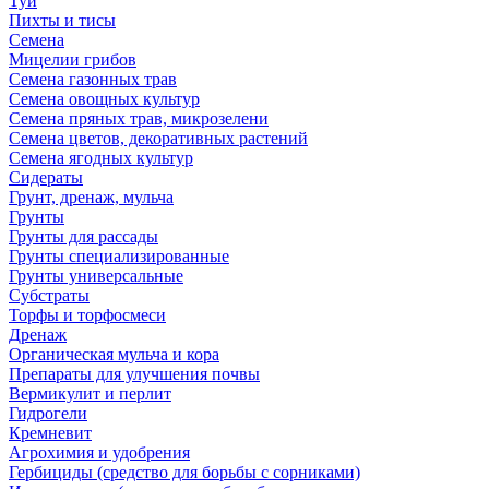
Туи
Пихты и тисы
Семена
Мицелии грибов
Семена газонных трав
Семена овощных культур
Семена пряных трав, микрозелени
Семена цветов, декоративных растений
Семена ягодных культур
Сидераты
Грунт, дренаж, мульча
Грунты
Грунты для рассады
Грунты специализированные
Грунты универсальные
Субстраты
Торфы и торфосмеси
Дренаж
Органическая мульча и кора
Препараты для улучшения почвы
Вермикулит и перлит
Гидрогели
Кремневит
Агрохимия и удобрения
Гербициды (средство для борьбы с сорниками)