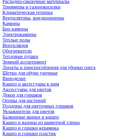
Расходно-смазочные материалы
Триммеры и газонокосилки
Климатическая техника
Вентиляторы, кондиционеры
Камины
Био камины
Электрокамины
Теплые полы
Вентиляция
Обогреватели
Тепловые пушки
Зимний ассортимент
Лопаты и приспособления для уборки снега
Щетки для обуви уличные
Виноделие
Кашпо и аксессуары к ним
Аксессуары для цветов
Декор для горшков
Опоры для растений
Поддоны для цветочных горшков
Увлажнители для цветов
Балконные ящики и кашпо
Кашпо и вазоны из шамотной глины
Кашпо и горшки керамика
Кашпо и горшки пластик