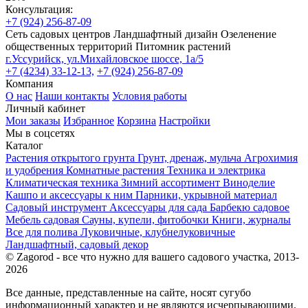
Консультация:
+7 (924) 256-87-09
Сеть садовых центров
Ландшафтный дизайн
Озеленение
общественных территорий
Питомник растений
г.Уссурийск, ул.Михайловское шоссе, 1а/5
+7 (4234) 33-12-13,
+7 (924) 256-87-09
Компания
О нас
Наши контакты
Условия работы
Личный кабинет
Мои заказы
Избранное
Корзина
Настройки
Мы в соцсетях
Каталог
Растения открытого грунта
Грунт, дренаж, мульча
Агрохимия
и удобрения
Комнатные растения
Техника и электрика
Климатическая техника
Зимний ассортимент
Виноделие
Кашпо и аксессуары к ним
Парники, укрывной материал
Садовый инструмент
Аксессуары для сада
Барбекю садовое
Мебель садовая
Сауны, купели, фитобочки
Книги, журналы
Все для полива
Луковичные, клубнелуковичные
Ландшафтный, садовый декор
© Zagorod - все что нужно для вашего садового участка, 2013-
2026
Все данные, представленные на сайте, носят сугубо
информационный характер и не являются исчерпывающими.