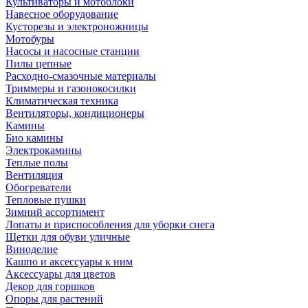
Культиваторы и мотоблоки
Навесное оборудование
Кусторезы и электроножницы
Мотобуры
Насосы и насосные станции
Пилы цепные
Расходно-смазочные материалы
Триммеры и газонокосилки
Климатическая техника
Вентиляторы, кондиционеры
Камины
Био камины
Электрокамины
Теплые полы
Вентиляция
Обогреватели
Тепловые пушки
Зимний ассортимент
Лопаты и приспособления для уборки снега
Щетки для обуви уличные
Виноделие
Кашпо и аксессуары к ним
Аксессуары для цветов
Декор для горшков
Опоры для растений