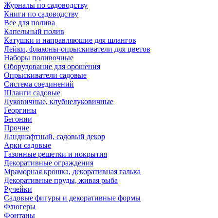
Журналы по садоводству
Книги по садоводству
Все для полива
Капельный полив
Катушки и направляюшие для шлангов
Лейки, флаконы-опрыскиватели для цветов
Наборы поливочные
Оборудование для орошения
Опрыскиватели садовые
Система соединений
Шланги садовые
Луковичные, клубнелуковичные
Георгины
Бегонии
Прочие
Ландшафтный, садовый декор
Арки садовые
Газонные решетки и покрытия
Декоративные ограждения
Мраморная крошка, декоративная галька
Декоративные пруды, живая рыба
Ручейки
Садовые фигуры и декоративные формы
Флюгеры
Фонтаны