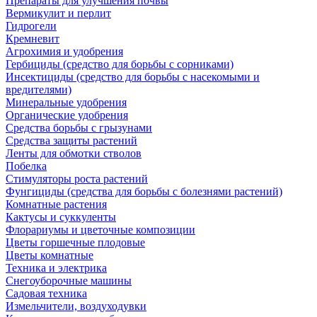
Препараты для улучшения почвы
Вермикулит и перлит
Гидрогели
Кремневит
Агрохимия и удобрения
Гербициды (средство для борьбы с сорниками)
Инсектициды (средство для борьбы с насекомыми и
вредителями)
Минеральные удобрения
Органические удобрения
Средства борьбы с грызунами
Средства защиты растений
Ленты для обмотки стволов
Побелка
Стимуляторы роста растений
Фунгициды (средства для борьбы с болезнями растений)
Комнатные растения
Кактусы и суккуленты
Флорариумы и цветочные композиции
Цветы горшечные плодовые
Цветы комнатные
Техника и электрика
Снегоуборочные машины
Садовая техника
Измельчители, воздуходувки