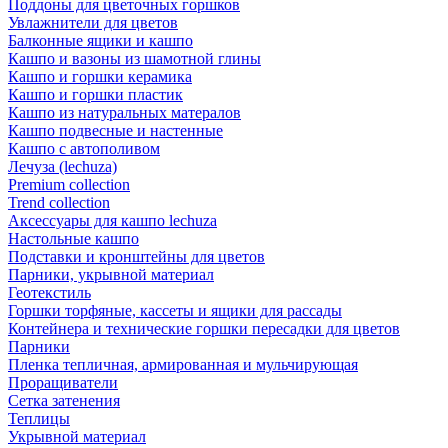
Поддоны для цветочных горшков
Увлажнители для цветов
Балконные ящики и кашпо
Кашпо и вазоны из шамотной глины
Кашпо и горшки керамика
Кашпо и горшки пластик
Кашпо из натуральных матералов
Кашпо подвесные и настенные
Кашпо с автополивом
Лечуза (lechuza)
Premium collection
Trend collection
Аксессуары для кашпо lechuza
Настольные кашпо
Подставки и кронштейны для цветов
Парники, укрывной материал
Геотекстиль
Горшки торфяные, кассеты и ящики для рассады
Контейнера и технические горшки пересадки для цветов
Парники
Пленка тепличная, армированная и мульчирующая
Проращиватели
Сетка затенения
Теплицы
Укрывной материал