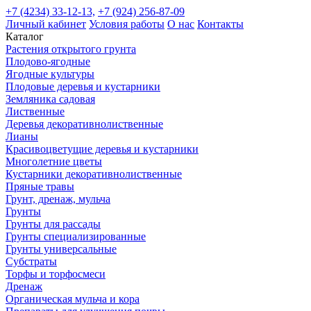
+7 (4234) 33-12-13,
+7 (924) 256-87-09
Личный кабинет
Условия работы
О нас
Контакты
Каталог
Растения открытого грунта
Плодово-ягодные
Ягодные культуры
Плодовые деревья и кустарники
Земляника садовая
Лиственные
Деревья декоративнолиственные
Лианы
Красивоцветущие деревья и кустарники
Многолетние цветы
Кустарники декоративнолиственные
Пряные травы
Грунт, дренаж, мульча
Грунты
Грунты для рассады
Грунты специализированные
Грунты универсальные
Субстраты
Торфы и торфосмеси
Дренаж
Органическая мульча и кора