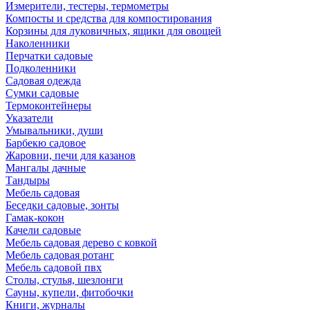
Измерители, тестеры, термометры
Компосты и средства для компостирования
Корзины для луковичных, ящики для овощей
Наколенники
Перчатки садовые
Подколенники
Садовая одежда
Сумки садовые
Термоконтейнеры
Указатели
Умывальники, души
Барбекю садовое
Жаровни, печи для казанов
Мангалы дачные
Тандыры
Мебель садовая
Беседки садовые, зонты
Гамак-кокон
Качели садовые
Мебель садовая дерево с ковкой
Мебель садовая ротанг
Мебель садовой пвх
Столы, стулья, шезлонги
Сауны, купели, фитобочки
Книги, журналы