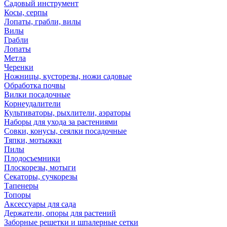
Садовый инструмент
Косы, серпы
Лопаты, грабли, вилы
Вилы
Грабли
Лопаты
Метла
Черенки
Ножницы, кусторезы, ножи садовые
Обработка почвы
Вилки посадочные
Корнеудалители
Культиваторы, рыхлители, аэраторы
Наборы для ухода за растениями
Совки, конусы, сеялки посадочные
Тяпки, мотыжки
Пилы
Плодосъемники
Плоскорезы, мотыги
Секаторы, сучкорезы
Тапенеры
Топоры
Аксессуары для сада
Держатели, опоры для растений
Заборные решетки и шпалерные сетки