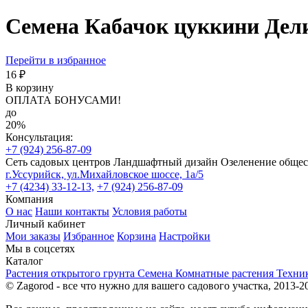
Семена Кабачок цуккини Дели
Перейти в избранное
16 ₽
В корзину
ОПЛАТА БОНУСАМИ!
до
20%
Консультация:
+7 (924) 256-87-09
Сеть садовых центров
Ландшафтный дизайн
Озеленение обще
г.Уссурийск, ул.Михайловское шоссе, 1а/5
+7 (4234) 33-12-13,
+7 (924) 256-87-09
Компания
О нас
Наши контакты
Условия работы
Личный кабинет
Мои заказы
Избранное
Корзина
Настройки
Мы в соцсетях
Каталог
Растения открытого грунта
Семена
Комнатные растения
Техни
© Zagorod - все что нужно для вашего садового участка, 2013-2