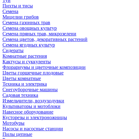
Туи
Пихты и тисы
Семена
Мицелии грибов
Семена газонных трав
Семена овощных культур
Семена пряных трав, микрозелени
Семена цветов, декоративных растений
Семена ягодных культур
Сидераты
Комнатные растения
Кактусы и суккуленты
Флорариумы и цветочные композиции
Цветы горшечные плодовые
Цветы комнатные
Техника и электрика
Снегоуборочные машины
Садовая техника
Измельчители, воздуходувки
Культиваторы и мотоблоки
Навесное оборудование
Кусторезы и электроножницы
Мотобуры
Насосы и насосные станции
Пилы цепные