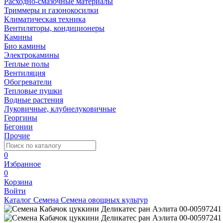
Расходно-смазочные материалы
Триммеры и газонокосилки
Климатическая техника
Вентиляторы, кондиционеры
Камины
Био камины
Электрокамины
Теплые полы
Вентиляция
Обогреватели
Тепловые пушки
Водные растения
Луковичные, клубнелуковичные
Георгины
Бегонии
Прочие
0
Избранное
0
Корзина
Войти
Каталог
Семена
Семена овощных культур