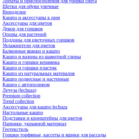
Лопаты и приспособления для уборки снега
Щетки для обуви уличные
Виноделие
Кашпо и аксессуары к ним
Аксессуары для цветов
Декор для горшков
Опоры для растений
Поддоны для цветочных горшков
Увлажнители для цветов
Балконные ящики и кашпо
Кашпо и вазоны из шамотной глины
Кашпо и горшки керамика
Кашпо и горшки пластик
Кашпо из натуральных матералов
Кашпо подвесные и настенные
Кашпо с автополивом
Лечуза (lechuza)
Premium collection
Trend collection
Аксессуары для кашпо lechuza
Настольные кашпо
Подставки и кронштейны для цветов
Парники, укрывной материал
Геотекстиль
Горшки торфяные, кассеты и ящики для рассады