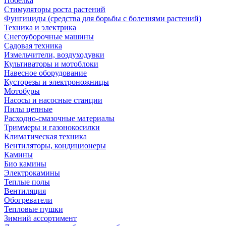
Побелка
Стимуляторы роста растений
Фунгициды (средства для борьбы с болезнями растений)
Техника и электрика
Снегоуборочные машины
Садовая техника
Измельчители, воздуходувки
Культиваторы и мотоблоки
Навесное оборудование
Кусторезы и электроножницы
Мотобуры
Насосы и насосные станции
Пилы цепные
Расходно-смазочные материалы
Триммеры и газонокосилки
Климатическая техника
Вентиляторы, кондиционеры
Камины
Био камины
Электрокамины
Теплые полы
Вентиляция
Обогреватели
Тепловые пушки
Зимний ассортимент