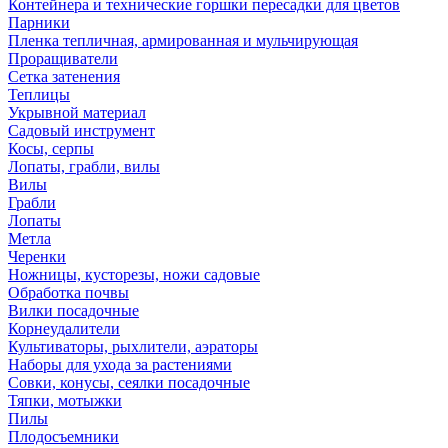
Контейнера и технические горшки пересадки для цветов
Парники
Пленка тепличная, армированная и мульчирующая
Проращиватели
Сетка затенения
Теплицы
Укрывной материал
Садовый инструмент
Косы, серпы
Лопаты, грабли, вилы
Вилы
Грабли
Лопаты
Метла
Черенки
Ножницы, кусторезы, ножи садовые
Обработка почвы
Вилки посадочные
Корнеудалители
Культиваторы, рыхлители, аэраторы
Наборы для ухода за растениями
Совки, конусы, сеялки посадочные
Тяпки, мотыжки
Пилы
Плодосъемники