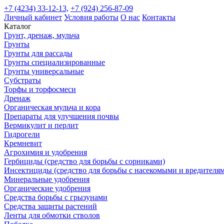
+7 (4234) 33-12-13,
+7 (924) 256-87-09
Личный кабинет
Условия работы
О нас
Контакты
Каталог
Грунт, дренаж, мульча
Грунты
Грунты для рассады
Грунты специализированные
Грунты универсальные
Субстраты
Торфы и торфосмеси
Дренаж
Органическая мульча и кора
Препараты для улучшения почвы
Вермикулит и перлит
Гидрогели
Кремневит
Агрохимия и удобрения
Гербициды (средство для борьбы с сорниками)
Инсектициды (средство для борьбы с насекомыми и вредителя
Минеральные удобрения
Органические удобрения
Средства борьбы с грызунами
Средства защиты растений
Ленты для обмотки стволов