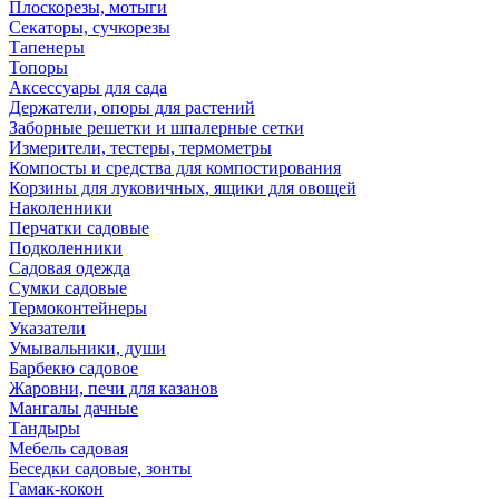
Плоскорезы, мотыги
Секаторы, сучкорезы
Тапенеры
Топоры
Аксессуары для сада
Держатели, опоры для растений
Заборные решетки и шпалерные сетки
Измерители, тестеры, термометры
Компосты и средства для компостирования
Корзины для луковичных, ящики для овощей
Наколенники
Перчатки садовые
Подколенники
Садовая одежда
Сумки садовые
Термоконтейнеры
Указатели
Умывальники, души
Барбекю садовое
Жаровни, печи для казанов
Мангалы дачные
Тандыры
Мебель садовая
Беседки садовые, зонты
Гамак-кокон