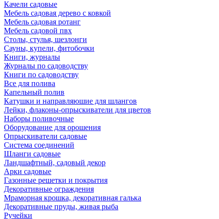
Качели садовые
Мебель садовая дерево с ковкой
Мебель садовая ротанг
Мебель садовой пвх
Столы, стулья, шезлонги
Сауны, купели, фитобочки
Книги, журналы
Журналы по садоводству
Книги по садоводству
Все для полива
Капельный полив
Катушки и направляюшие для шлангов
Лейки, флаконы-опрыскиватели для цветов
Наборы поливочные
Оборудование для орошения
Опрыскиватели садовые
Система соединений
Шланги садовые
Ландшафтный, садовый декор
Арки садовые
Газонные решетки и покрытия
Декоративные ограждения
Мраморная крошка, декоративная галька
Декоративные пруды, живая рыба
Ручейки