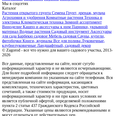
Мы в соцсетях
Каталог
Растения открытого грунта
Семена
Грунт, дренаж, мульча
Агрохимия и удобрения
Комнатные растения
Техника и
электрика
Климатическая техника
Зимний ассортимент
Виноделие
Кашпо и аксессуары к ним
Парники, укрывной
материал
Водные растения
Садовый инструмент
Аксессуары
для сада
Барбекю садовое
Мебель садовая
Сауны, купели,
фитобочки
Книги, журналы
Все для полива
Луковичные,
клубнелуковичные
Ландшафтный, садовый декор
© Zagorod - все что нужно для вашего садового участка, 2013-
2026
Все данные, представленные на сайте, носят сугубо
информационный характер и не являются исчерпывающими.
Для более подробной информации следует обращаться к
менеджерам компании по указанным на сайте телефонам. Вся
представленная на сайте информация, касающаяся
комплектации, технических характеристик, цветовых
сочетаний, а также стоимости продукции, носит
информационный характер и ни при каких условиях не
является публичной офертой, определяемой положениями
пункта 2 статьи 437 Гражданского Кодекса Российской
Федерации. Указанные цены являются рекомендованными и
могут отличаться от действительных цен.