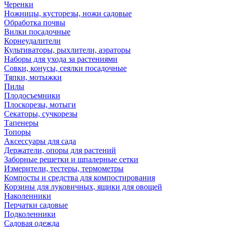
Черенки
Ножницы, кусторезы, ножи садовые
Обработка почвы
Вилки посадочные
Корнеудалители
Культиваторы, рыхлители, аэраторы
Наборы для ухода за растениями
Совки, конусы, сеялки посадочные
Тяпки, мотыжки
Пилы
Плодосъемники
Плоскорезы, мотыги
Секаторы, сучкорезы
Тапенеры
Топоры
Аксессуары для сада
Держатели, опоры для растений
Заборные решетки и шпалерные сетки
Измерители, тестеры, термометры
Компосты и средства для компостирования
Корзины для луковичных, ящики для овощей
Наколенники
Перчатки садовые
Подколенники
Садовая одежда