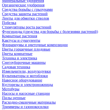
Минеральные удобрения
Органические удобрения
Средства борьбы с грызунами
Средства защиты растений
Ленты для обмотки стволов
Побелка
Стимуляторы роста растений
Фунгициды (средства для борьбы с болезнями растений)
Комнатные растения
Кактусы и суккуленты
Флорариумы и цветочные композиции
Цветы горшечные плодовые
Цветы комнатные
Техника и электрика
Снегоуборочные машины
Садовая техника
Измельчители, воздуходувки
Культиваторы и мотоблоки
Навесное оборудование
Кусторезы и электроножницы
Мотобуры
Насосы и насосные станции
Пилы цепные
Расходно-смазочные материалы
Триммеры и газонокосилки