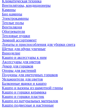
Климатическая техника
Вентиляторы, кондиционеры
Камины
Био камины
Электрокамины
Теплые полы
Вентиляция
Обогреватели
Тепловые пушки
Зимний ассортимент
Лопаты и приспособления для уборки снега
Щетки для обуви уличные
Виноделие
Кашпо и аксессуары к ним
Аксессуары для цветов
Декор для горшков
Опоры для растений
Поддоны для цветочных горшков
Увлажнители для цветов
Балконные ящики и кашпо
Кашпо и вазоны из шамотной глины
Кашпо и горшки керамика
Кашпо и горшки пластик
Кашпо из натуральных матералов
Кашпо подвесные и настенные