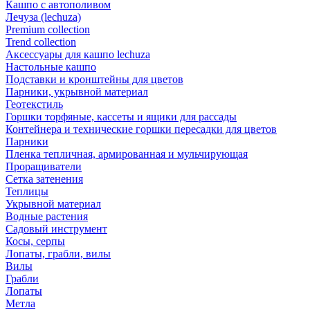
Кашпо с автополивом
Лечуза (lechuza)
Premium collection
Trend collection
Аксессуары для кашпо lechuza
Настольные кашпо
Подставки и кронштейны для цветов
Парники, укрывной материал
Геотекстиль
Горшки торфяные, кассеты и ящики для рассады
Контейнера и технические горшки пересадки для цветов
Парники
Пленка тепличная, армированная и мульчирующая
Проращиватели
Сетка затенения
Теплицы
Укрывной материал
Водные растения
Садовый инструмент
Косы, серпы
Лопаты, грабли, вилы
Вилы
Грабли
Лопаты
Метла