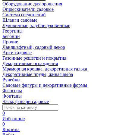
Оборудование для орошения
Опрыскиватели садовые
Система соединений
Шланги садовые
Луковичные, клубнелуковичные
Георгины
Бегонии
Прочие
Ландшафтный, садовый декор
Арки садовые
Газонные решетки и покрытия
Декоративные ограждения
Мраморная крошка, декоративная галька
Декоративные пруды, живая рыба
Ручейки
Садовые фигуры и декоративные формы
Флюгеры
Фонтаны
Часы, фонари садовые
0
Избранное
0
Корзина
Войти