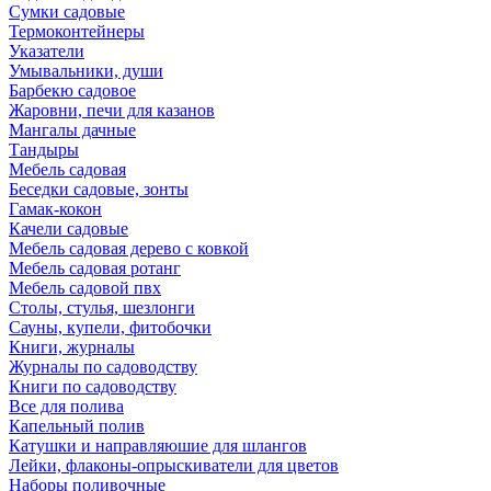
Сумки садовые
Термоконтейнеры
Указатели
Умывальники, души
Барбекю садовое
Жаровни, печи для казанов
Мангалы дачные
Тандыры
Мебель садовая
Беседки садовые, зонты
Гамак-кокон
Качели садовые
Мебель садовая дерево с ковкой
Мебель садовая ротанг
Мебель садовой пвх
Столы, стулья, шезлонги
Сауны, купели, фитобочки
Книги, журналы
Журналы по садоводству
Книги по садоводству
Все для полива
Капельный полив
Катушки и направляюшие для шлангов
Лейки, флаконы-опрыскиватели для цветов
Наборы поливочные