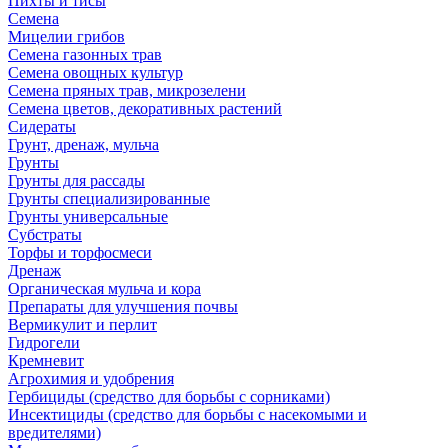
Пихты и тисы
Семена
Мицелии грибов
Семена газонных трав
Семена овощных культур
Семена пряных трав, микрозелени
Семена цветов, декоративных растений
Сидераты
Грунт, дренаж, мульча
Грунты
Грунты для рассады
Грунты специализированные
Грунты универсальные
Субстраты
Торфы и торфосмеси
Дренаж
Органическая мульча и кора
Препараты для улучшения почвы
Вермикулит и перлит
Гидрогели
Кремневит
Агрохимия и удобрения
Гербициды (средство для борьбы с сорниками)
Инсектициды (средство для борьбы с насекомыми и
вредителями)