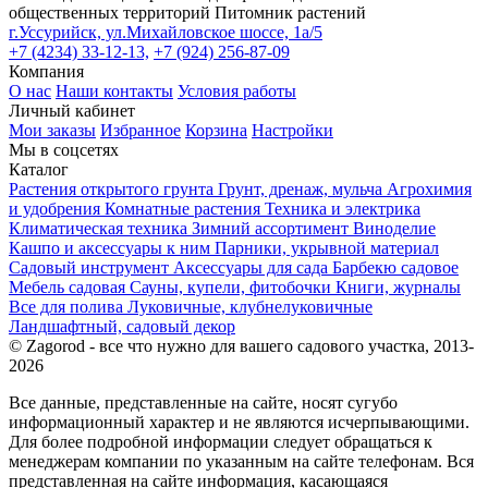
общественных территорий
Питомник растений
г.Уссурийск, ул.Михайловское шоссе, 1а/5
+7 (4234) 33-12-13,
+7 (924) 256-87-09
Компания
О нас
Наши контакты
Условия работы
Личный кабинет
Мои заказы
Избранное
Корзина
Настройки
Мы в соцсетях
Каталог
Растения открытого грунта
Грунт, дренаж, мульча
Агрохимия
и удобрения
Комнатные растения
Техника и электрика
Климатическая техника
Зимний ассортимент
Виноделие
Кашпо и аксессуары к ним
Парники, укрывной материал
Садовый инструмент
Аксессуары для сада
Барбекю садовое
Мебель садовая
Сауны, купели, фитобочки
Книги, журналы
Все для полива
Луковичные, клубнелуковичные
Ландшафтный, садовый декор
© Zagorod - все что нужно для вашего садового участка, 2013-
2026
Все данные, представленные на сайте, носят сугубо
информационный характер и не являются исчерпывающими.
Для более подробной информации следует обращаться к
менеджерам компании по указанным на сайте телефонам. Вся
представленная на сайте информация, касающаяся