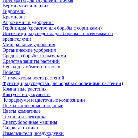
Препараты для улучшения почвы
Вермикулит и перлит
Гидрогели
Кремневит
Агрохимия и удобрения
Гербициды (средство для борьбы с сорниками)
Инсектициды (средство для борьбы с насекомыми и
вредителями)
Минеральные удобрения
Органические удобрения
Средства борьбы с грызунами
Средства защиты растений
Ленты для обмотки стволов
Побелка
Стимуляторы роста растений
Фунгициды (средства для борьбы с болезнями растений)
Комнатные растения
Кактусы и суккуленты
Флорариумы и цветочные композиции
Цветы горшечные плодовые
Цветы комнатные
Техника и электрика
Снегоуборочные машины
Садовая техника
Измельчители, воздуходувки