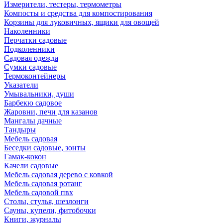
Измерители, тестеры, термометры
Компосты и средства для компостирования
Корзины для луковичных, ящики для овощей
Наколенники
Перчатки садовые
Подколенники
Садовая одежда
Сумки садовые
Термоконтейнеры
Указатели
Умывальники, души
Барбекю садовое
Жаровни, печи для казанов
Мангалы дачные
Тандыры
Мебель садовая
Беседки садовые, зонты
Гамак-кокон
Качели садовые
Мебель садовая дерево с ковкой
Мебель садовая ротанг
Мебель садовой пвх
Столы, стулья, шезлонги
Сауны, купели, фитобочки
Книги, журналы