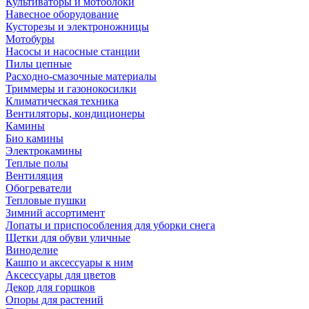
Культиваторы и мотоблоки
Навесное оборудование
Кусторезы и электроножницы
Мотобуры
Насосы и насосные станции
Пилы цепные
Расходно-смазочные материалы
Триммеры и газонокосилки
Климатическая техника
Вентиляторы, кондиционеры
Камины
Био камины
Электрокамины
Теплые полы
Вентиляция
Обогреватели
Тепловые пушки
Зимний ассортимент
Лопаты и приспособления для уборки снега
Щетки для обуви уличные
Виноделие
Кашпо и аксессуары к ним
Аксессуары для цветов
Декор для горшков
Опоры для растений