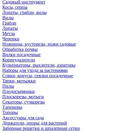
Садовый инструмент
Косы, серпы
Лопаты, грабли, вилы
Вилы
Грабли
Лопаты
Метла
Черенки
Ножницы, кусторезы, ножи садовые
Обработка почвы
Вилки посадочные
Корнеудалители
Культиваторы, рыхлители, аэраторы
Наборы для ухода за растениями
Совки, конусы, сеялки посадочные
Тяпки, мотыжки
Пилы
Плодосъемники
Плоскорезы, мотыги
Секаторы, сучкорезы
Тапенеры
Топоры
Аксессуары для сада
Держатели, опоры для растений
Заборные решетки и шпалерные сетки