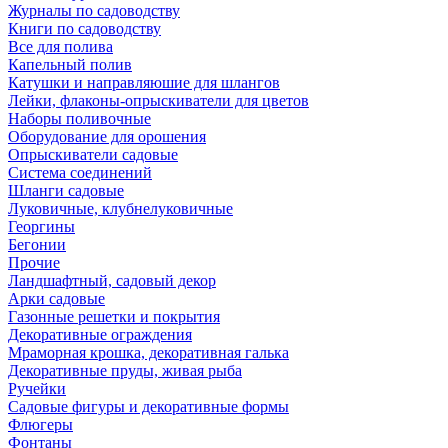
Журналы по садоводству
Книги по садоводству
Все для полива
Капельный полив
Катушки и направляюшие для шлангов
Лейки, флаконы-опрыскиватели для цветов
Наборы поливочные
Оборудование для орошения
Опрыскиватели садовые
Система соединений
Шланги садовые
Луковичные, клубнелуковичные
Георгины
Бегонии
Прочие
Ландшафтный, садовый декор
Арки садовые
Газонные решетки и покрытия
Декоративные ограждения
Мраморная крошка, декоративная галька
Декоративные пруды, живая рыба
Ручейки
Садовые фигуры и декоративные формы
Флюгеры
Фонтаны