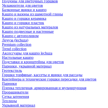
Поддоны для цветочных горшков
Увлажнители для цветов
Балконные ящики и кашпо
Кашпо и вазоны из шамотной глины
Кашпо и горшки керамика
Кашпо и горшки пластик
Кашпо из натуральных матералов
Кашпо подвесные и настенные
Кашпо с автополивом
Лечуза (lechuza)
Premium collection
Trend collection
Аксессуары для кашпо lechuza
Настольные кашпо
Подставки и кронштейны для цветов
Парники, укрывной материал
Геотекстиль
Горшки торфяные, кассеты и ящики для рассады
Контейнера и технические горшки пересадки для цветов
Парники
Пленка тепличная, армированная и мульчирующая
Проращиватели
Сетка затенения
Теплицы
Укрывной материал