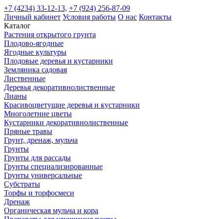
+7 (4234) 33-12-13,
+7 (924) 256-87-09
Личный кабинет
Условия работы
О нас
Контакты
Каталог
Растения открытого грунта
Плодово-ягодные
Ягодные культуры
Плодовые деревья и кустарники
Земляника садовая
Лиственные
Деревья декоративнолиственные
Лианы
Красивоцветущие деревья и кустарники
Многолетние цветы
Кустарники декоративнолиственные
Пряные травы
Грунт, дренаж, мульча
Грунты
Грунты для рассады
Грунты специализированные
Грунты универсальные
Субстраты
Торфы и торфосмеси
Дренаж
Органическая мульча и кора