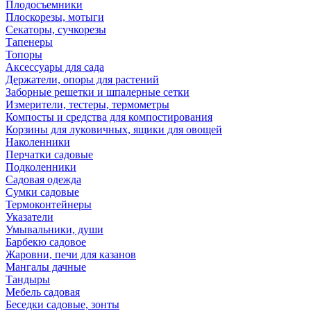
Плодосъемники
Плоскорезы, мотыги
Секаторы, сучкорезы
Тапенеры
Топоры
Аксессуары для сада
Держатели, опоры для растений
Заборные решетки и шпалерные сетки
Измерители, тестеры, термометры
Компосты и средства для компостирования
Корзины для луковичных, ящики для овощей
Наколенники
Перчатки садовые
Подколенники
Садовая одежда
Сумки садовые
Термоконтейнеры
Указатели
Умывальники, души
Барбекю садовое
Жаровни, печи для казанов
Мангалы дачные
Тандыры
Мебель садовая
Беседки садовые, зонты