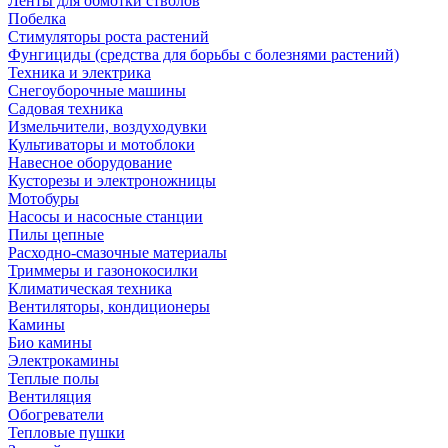
Ленты для обмотки стволов
Побелка
Стимуляторы роста растений
Фунгициды (средства для борьбы с болезнями растений)
Техника и электрика
Снегоуборочные машины
Садовая техника
Измельчители, воздуходувки
Культиваторы и мотоблоки
Навесное оборудование
Кусторезы и электроножницы
Мотобуры
Насосы и насосные станции
Пилы цепные
Расходно-смазочные материалы
Триммеры и газонокосилки
Климатическая техника
Вентиляторы, кондиционеры
Камины
Био камины
Электрокамины
Теплые полы
Вентиляция
Обогреватели
Тепловые пушки