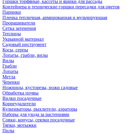
Горшки торфяные, кассеты и ящики для рассады
Контейнера и технические горшки пересадки для цветов
Парники
Пленка тепличная, армированная и мульчирующая
Проращиватели
Сетка затенения
Теплицы
Укрывной материал
Садовый инструмент
Косы, серпы
Лопаты, грабли, вилы
Вилы
Грабли
Лопаты
Метла
Черенки
Ножницы, кусторезы, ножи садовые
Обработка почвы
Вилки посадочные
Корнеудалители
Культиваторы, рыхлители, аэраторы
Наборы для ухода за растениями
Совки, конусы, сеялки посадочные
Тяпки, мотыжки
Пилы