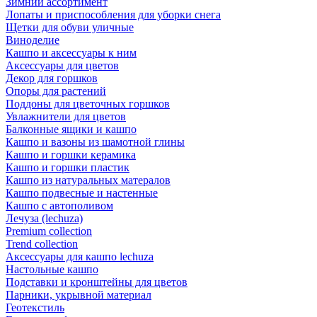
Зимний ассортимент
Лопаты и приспособления для уборки снега
Щетки для обуви уличные
Виноделие
Кашпо и аксессуары к ним
Аксессуары для цветов
Декор для горшков
Опоры для растений
Поддоны для цветочных горшков
Увлажнители для цветов
Балконные ящики и кашпо
Кашпо и вазоны из шамотной глины
Кашпо и горшки керамика
Кашпо и горшки пластик
Кашпо из натуральных матералов
Кашпо подвесные и настенные
Кашпо с автополивом
Лечуза (lechuza)
Premium collection
Trend collection
Аксессуары для кашпо lechuza
Настольные кашпо
Подставки и кронштейны для цветов
Парники, укрывной материал
Геотекстиль