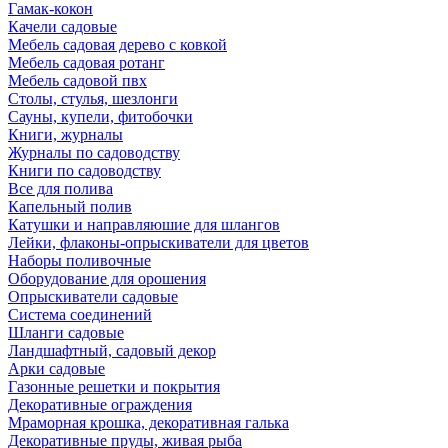
Гамак-кокон
Качели садовые
Мебель садовая дерево с ковкой
Мебель садовая ротанг
Мебель садовой пвх
Столы, стулья, шезлонги
Сауны, купели, фитобочки
Книги, журналы
Журналы по садоводству
Книги по садоводству
Все для полива
Капельный полив
Катушки и направляюшие для шлангов
Лейки, флаконы-опрыскиватели для цветов
Наборы поливочные
Оборудование для орошения
Опрыскиватели садовые
Система соединений
Шланги садовые
Ландшафтный, садовый декор
Арки садовые
Газонные решетки и покрытия
Декоративные ограждения
Мраморная крошка, декоративная галька
Декоративные пруды, живая рыба