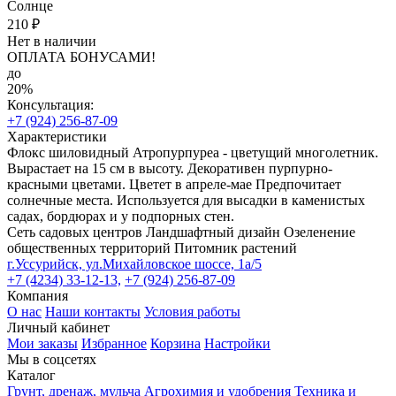
Солнце
210 ₽
Нет в наличии
ОПЛАТА БОНУСАМИ!
до
20%
Консультация:
+7 (924) 256-87-09
Характеристики
Флокс шиловидный Атропурпуреа - цветущий многолетник.
Вырастает на 15 см в высоту. Декоративен пурпурно-
красными цветами. Цветет в апреле-мае Предпочитает
солнечные места. Используется для высадки в каменистых
садах, бордюрах и у подпорных стен.
Сеть садовых центров
Ландшафтный дизайн
Озеленение
общественных территорий
Питомник растений
г.Уссурийск, ул.Михайловское шоссе, 1а/5
+7 (4234) 33-12-13,
+7 (924) 256-87-09
Компания
О нас
Наши контакты
Условия работы
Личный кабинет
Мои заказы
Избранное
Корзина
Настройки
Мы в соцсетях
Каталог
Грунт, дренаж, мульча
Агрохимия и удобрения
Техника и