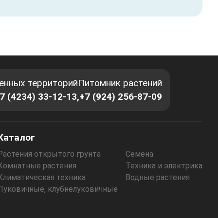
енных территорий
Питомник растений
7 (4234) 33-12-13,
+7 (924) 256-87-09
Каталог
Растения открытого грунта
Семена
Комнатные растения
Техника и электрика
Климатическая техника
Водные растения
Луковичные, клубнелуковичные