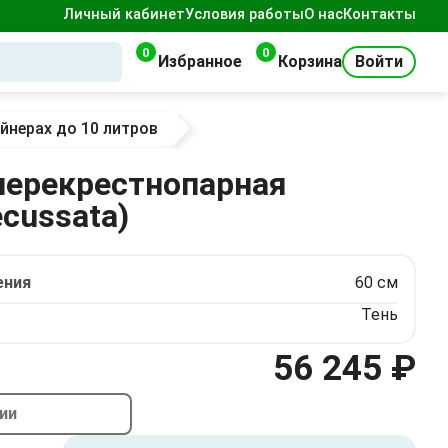
Личный кабинет
Условия работы
О нас
Контакты
0
0
Избранное
Корзина
Войти
йнерах до 10 литров
перекрестнопарная
ecussata)
ения
60 см
Тень
56 245 ₽
чии