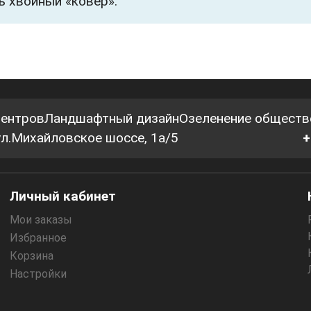
ь хвойный «ковер».
центров
Ландшафтный дизайн
Озеленение обществ
 ул.Михайловское шоссе, 1а/5
+
Личный кабинет
Мои заказы
Избранное
Корзина
Настройки