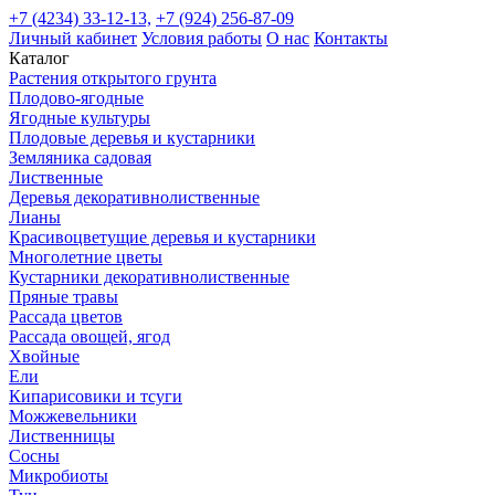
+7 (4234) 33-12-13,
+7 (924) 256-87-09
Личный кабинет
Условия работы
О нас
Контакты
Каталог
Растения открытого грунта
Плодово-ягодные
Ягодные культуры
Плодовые деревья и кустарники
Земляника садовая
Лиственные
Деревья декоративнолиственные
Лианы
Красивоцветущие деревья и кустарники
Многолетние цветы
Кустарники декоративнолиственные
Пряные травы
Рассада цветов
Рассада овощей, ягод
Хвойные
Ели
Кипарисовики и тсуги
Можжевельники
Лиственницы
Сосны
Микробиоты