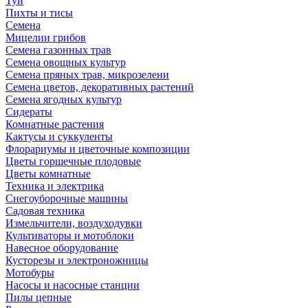
Туи
Пихты и тисы
Семена
Мицелии грибов
Семена газонных трав
Семена овощных культур
Семена пряных трав, микрозелени
Семена цветов, декоративных растений
Семена ягодных культур
Сидераты
Комнатные растения
Кактусы и суккуленты
Флорариумы и цветочные композиции
Цветы горшечные плодовые
Цветы комнатные
Техника и электрика
Снегоуборочные машины
Садовая техника
Измельчители, воздуходувки
Культиваторы и мотоблоки
Навесное оборудование
Кусторезы и электроножницы
Мотобуры
Насосы и насосные станции
Пилы цепные