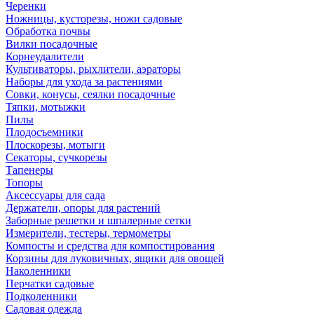
Черенки
Ножницы, кусторезы, ножи садовые
Обработка почвы
Вилки посадочные
Корнеудалители
Культиваторы, рыхлители, аэраторы
Наборы для ухода за растениями
Совки, конусы, сеялки посадочные
Тяпки, мотыжки
Пилы
Плодосъемники
Плоскорезы, мотыги
Секаторы, сучкорезы
Тапенеры
Топоры
Аксессуары для сада
Держатели, опоры для растений
Заборные решетки и шпалерные сетки
Измерители, тестеры, термометры
Компосты и средства для компостирования
Корзины для луковичных, ящики для овощей
Наколенники
Перчатки садовые
Подколенники
Садовая одежда