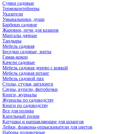
Сумки садовые
Термоконтейнеры
Указатели
Умывальники, души
Барбекю садовое
Жаровни, печи для казанов
Мангалы дачные
Тандыры
Мебель садовая
Беседки садовые, зонты
Гамак-кокон
Качели садовые
Мебель садовая дерево с ковкой
Мебель садовая ротанг
Мебель садовой пвх
Столы, стулья, шезлонги
Сауны, купели, фитобочки
Книги, журналы
Журналы по садоводству
Книги по садоводству
Все для полива
Капельный полив
Катушки и направляюшие для шлангов
Лейки, флаконы-опрыскиватели для цветов
Наборы поливочные