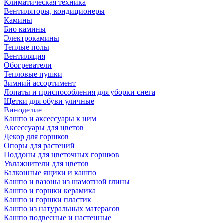
Климатическая техника
Вентиляторы, кондиционеры
Камины
Био камины
Электрокамины
Теплые полы
Вентиляция
Обогреватели
Тепловые пушки
Зимний ассортимент
Лопаты и приспособления для уборки снега
Щетки для обуви уличные
Виноделие
Кашпо и аксессуары к ним
Аксессуары для цветов
Декор для горшков
Опоры для растений
Поддоны для цветочных горшков
Увлажнители для цветов
Балконные ящики и кашпо
Кашпо и вазоны из шамотной глины
Кашпо и горшки керамика
Кашпо и горшки пластик
Кашпо из натуральных матералов
Кашпо подвесные и настенные