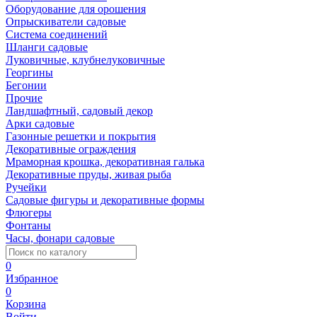
Оборудование для орошения
Опрыскиватели садовые
Система соединений
Шланги садовые
Луковичные, клубнелуковичные
Георгины
Бегонии
Прочие
Ландшафтный, садовый декор
Арки садовые
Газонные решетки и покрытия
Декоративные ограждения
Мраморная крошка, декоративная галька
Декоративные пруды, живая рыба
Ручейки
Садовые фигуры и декоративные формы
Флюгеры
Фонтаны
Часы, фонари садовые
0
Избранное
0
Корзина
Войти