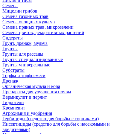
Пихты и тисы
Семена
Мицелии грибов
Семена газонных трав
Семена овощных культур
Семена пряных трав, микрозелени
Семена цветов, декоративных растений
Сидераты
Грунт, дренаж, мульча
Грунты
Грунты для рассады
Грунты специализированные
Грунты универсальные
Субстраты
Торфы и торфосмеси
Дренаж
Органическая мульча и кора
Препараты для улучшения почвы
Вермикулит и перлит
Гидрогели
Кремневит
Агрохимия и удобрения
Гербициды (средство для борьбы с сорниками)
Инсектициды (средство для борьбы с насекомыми и
вредителями)