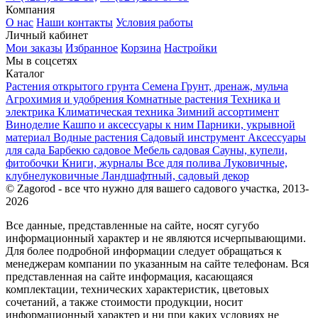
Компания
О нас
Наши контакты
Условия работы
Личный кабинет
Мои заказы
Избранное
Корзина
Настройки
Мы в соцсетях
Каталог
Растения открытого грунта
Семена
Грунт, дренаж, мульча
Агрохимия и удобрения
Комнатные растения
Техника и
электрика
Климатическая техника
Зимний ассортимент
Виноделие
Кашпо и аксессуары к ним
Парники, укрывной
материал
Водные растения
Садовый инструмент
Аксессуары
для сада
Барбекю садовое
Мебель садовая
Сауны, купели,
фитобочки
Книги, журналы
Все для полива
Луковичные,
клубнелуковичные
Ландшафтный, садовый декор
© Zagorod - все что нужно для вашего садового участка, 2013-
2026
Все данные, представленные на сайте, носят сугубо
информационный характер и не являются исчерпывающими.
Для более подробной информации следует обращаться к
менеджерам компании по указанным на сайте телефонам. Вся
представленная на сайте информация, касающаяся
комплектации, технических характеристик, цветовых
сочетаний, а также стоимости продукции, носит
информационный характер и ни при каких условиях не