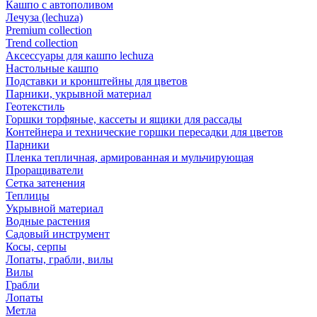
Кашпо с автополивом
Лечуза (lechuza)
Premium collection
Trend collection
Аксессуары для кашпо lechuza
Настольные кашпо
Подставки и кронштейны для цветов
Парники, укрывной материал
Геотекстиль
Горшки торфяные, кассеты и ящики для рассады
Контейнера и технические горшки пересадки для цветов
Парники
Пленка тепличная, армированная и мульчирующая
Проращиватели
Сетка затенения
Теплицы
Укрывной материал
Водные растения
Садовый инструмент
Косы, серпы
Лопаты, грабли, вилы
Вилы
Грабли
Лопаты
Метла