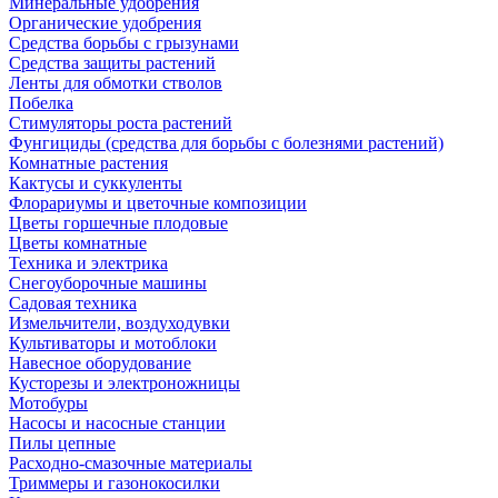
Минеральные удобрения
Органические удобрения
Средства борьбы с грызунами
Средства защиты растений
Ленты для обмотки стволов
Побелка
Стимуляторы роста растений
Фунгициды (средства для борьбы с болезнями растений)
Комнатные растения
Кактусы и суккуленты
Флорариумы и цветочные композиции
Цветы горшечные плодовые
Цветы комнатные
Техника и электрика
Снегоуборочные машины
Садовая техника
Измельчители, воздуходувки
Культиваторы и мотоблоки
Навесное оборудование
Кусторезы и электроножницы
Мотобуры
Насосы и насосные станции
Пилы цепные
Расходно-смазочные материалы
Триммеры и газонокосилки