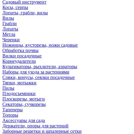
Садовый инструмент
Косы, серпы
Лопаты, грабли, вилы
Вилы
Грабли
Лопаты
Метла
Черенки
Ножницы, кусторезы, ножи садовые
Обработка почвы
Вилки посадочные
Корнеудалители
Культиваторы, рыхлители, аэраторы
Наборы для ухода за растениями
Совки, конусы, сеялки посадочные
Тяпки, мотыжки
Пилы
Плодосъемники
Плоскорезы, мотыги
Секаторы, сучкорезы
Тапенеры
Топоры
Аксессуары для сада
Держатели, опоры для растений
Заборные решетки и шпалерные сетки