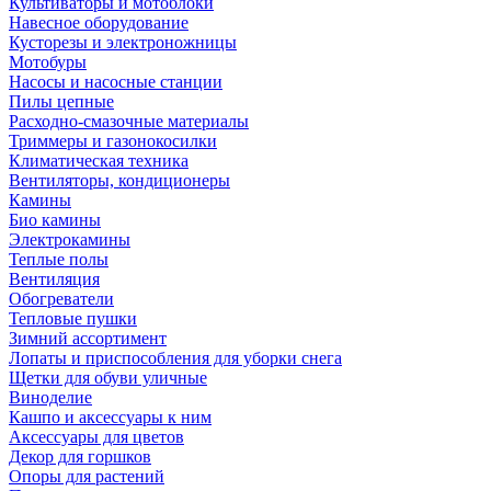
Культиваторы и мотоблоки
Навесное оборудование
Кусторезы и электроножницы
Мотобуры
Насосы и насосные станции
Пилы цепные
Расходно-смазочные материалы
Триммеры и газонокосилки
Климатическая техника
Вентиляторы, кондиционеры
Камины
Био камины
Электрокамины
Теплые полы
Вентиляция
Обогреватели
Тепловые пушки
Зимний ассортимент
Лопаты и приспособления для уборки снега
Щетки для обуви уличные
Виноделие
Кашпо и аксессуары к ним
Аксессуары для цветов
Декор для горшков
Опоры для растений