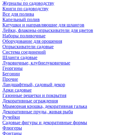
Журналы по садоводству
Книги по садоводству
Все для полива
Капельный полив
Катушки и направляюшие для шлангов
Лейки, флаконы-опрыскиватели для цветов
Наборы поливочные
Оборудование для орошения
Опрыскиватели садовые
Система соединений
Шланги садовые
Луковичные, клубнелуковичные
Георгины
Бегонии
Прочие
Ландшафтный, садовый декор
Арки садовые
Газонные решетки и покрытия
Декоративные ограждения
Мраморная крошка, декоративная галька
Декоративные пруды, живая рыба
Ручейки
Садовые фигуры и декоративные формы
Флюгеры
Фонтаны