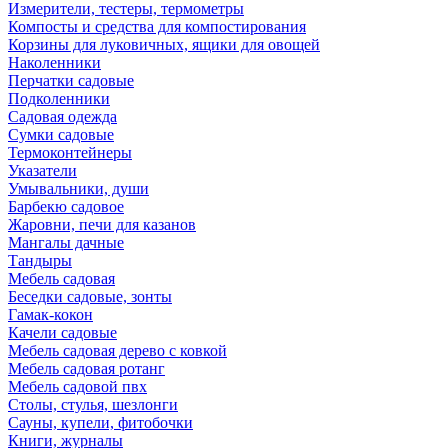
Измерители, тестеры, термометры
Компосты и средства для компостирования
Корзины для луковичных, ящики для овощей
Наколенники
Перчатки садовые
Подколенники
Садовая одежда
Сумки садовые
Термоконтейнеры
Указатели
Умывальники, души
Барбекю садовое
Жаровни, печи для казанов
Мангалы дачные
Тандыры
Мебель садовая
Беседки садовые, зонты
Гамак-кокон
Качели садовые
Мебель садовая дерево с ковкой
Мебель садовая ротанг
Мебель садовой пвх
Столы, стулья, шезлонги
Сауны, купели, фитобочки
Книги, журналы