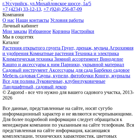
г.Уссурийск, ул.Михайловское шоссе, 1а/5
+7 (4234) 33-12-13,
+7 (924) 256-87-09
Компания
О нас
Наши контакты
Условия работы
Личный кабинет
Мои заказы
Избранное
Корзина
Настройки
Мы в соцсетях
Каталог
Растения открытого грунта
Грунт, дренаж, мульча
Агрохимия
и удобрения
Комнатные растения
Техника и электрика
Климатическая техника
Зимний ассортимент
Виноделие
Кашпо и аксессуары к ним
Парники, укрывной материал
Садовый инструмент
Аксессуары для сада
Барбекю садовое
Мебель садовая
Сауны, купели, фитобочки
Книги, журналы
Все для полива
Луковичные, клубнелуковичные
Ландшафтный, садовый декор
© Zagorod - все что нужно для вашего садового участка, 2013-
2026
Все данные, представленные на сайте, носят сугубо
информационный характер и не являются исчерпывающими.
Для более подробной информации следует обращаться к
менеджерам компании по указанным на сайте телефонам. Вся
представленная на сайте информация, касающаяся
комплектации, технических характеристик, цветовых