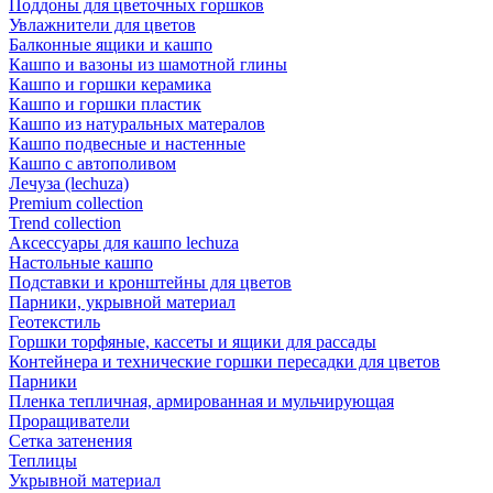
Поддоны для цветочных горшков
Увлажнители для цветов
Балконные ящики и кашпо
Кашпо и вазоны из шамотной глины
Кашпо и горшки керамика
Кашпо и горшки пластик
Кашпо из натуральных матералов
Кашпо подвесные и настенные
Кашпо с автополивом
Лечуза (lechuza)
Premium collection
Trend collection
Аксессуары для кашпо lechuza
Настольные кашпо
Подставки и кронштейны для цветов
Парники, укрывной материал
Геотекстиль
Горшки торфяные, кассеты и ящики для рассады
Контейнера и технические горшки пересадки для цветов
Парники
Пленка тепличная, армированная и мульчирующая
Проращиватели
Сетка затенения
Теплицы
Укрывной материал