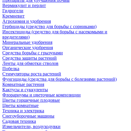
Препараты для улучшения почвы
Вермикулит и перлит
Гидрогели
Кремневит
Агрохимия и удобрения
Гербициды (средство для борьбы с сорниками)
Инсектициды (средство для борьбы с насекомыми и
вредителями)
Минеральные удобрения
Органические удобрения
Средства борьбы с грызунами
Средства защиты растений
Ленты для обмотки стволов
Побелка
Стимуляторы роста растений
Фунгициды (средства для борьбы с болезнями растений)
Комнатные растения
Кактусы и суккуленты
Флорариумы и цветочные композиции
Цветы горшечные плодовые
Цветы комнатные
Техника и электрика
Снегоуборочные машины
Садовая техника
Измельчители, воздуходувки