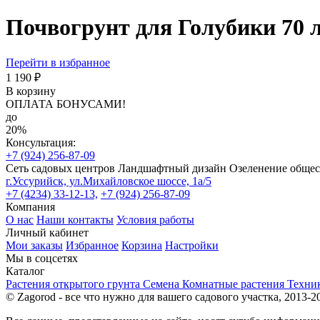
Почвогрунт для Голубики 70 
Перейти в избранное
1 190 ₽
В корзину
ОПЛАТА БОНУСАМИ!
до
20%
Консультация:
+7 (924) 256-87-09
Сеть садовых центров
Ландшафтный дизайн
Озеленение обще
г.Уссурийск, ул.Михайловское шоссе, 1а/5
+7 (4234) 33-12-13,
+7 (924) 256-87-09
Компания
О нас
Наши контакты
Условия работы
Личный кабинет
Мои заказы
Избранное
Корзина
Настройки
Мы в соцсетях
Каталог
Растения открытого грунта
Семена
Комнатные растения
Техни
© Zagorod - все что нужно для вашего садового участка, 2013-2