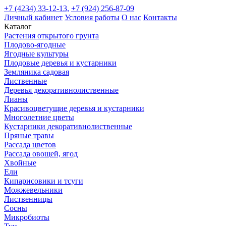
+7 (4234) 33-12-13,
+7 (924) 256-87-09
Личный кабинет
Условия работы
О нас
Контакты
Каталог
Растения открытого грунта
Плодово-ягодные
Ягодные культуры
Плодовые деревья и кустарники
Земляника садовая
Лиственные
Деревья декоративнолиственные
Лианы
Красивоцветущие деревья и кустарники
Многолетние цветы
Кустарники декоративнолиственные
Пряные травы
Рассада цветов
Рассада овощей, ягод
Хвойные
Ели
Кипарисовики и тсуги
Можжевельники
Лиственницы
Сосны
Микробиоты