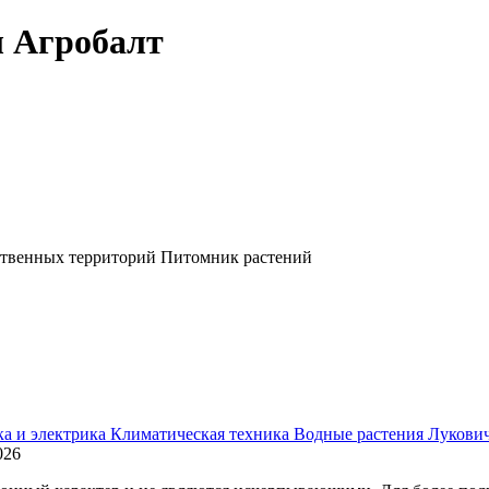
л Агробалт
ственных территорий
Питомник растений
ка и электрика
Климатическая техника
Водные растения
Лукови
026