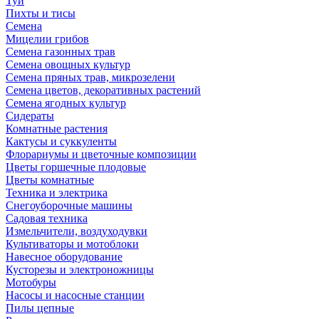
Туи
Пихты и тисы
Семена
Мицелии грибов
Семена газонных трав
Семена овощных культур
Семена пряных трав, микрозелени
Семена цветов, декоративных растений
Семена ягодных культур
Сидераты
Комнатные растения
Кактусы и суккуленты
Флорариумы и цветочные композиции
Цветы горшечные плодовые
Цветы комнатные
Техника и электрика
Снегоуборочные машины
Садовая техника
Измельчители, воздуходувки
Культиваторы и мотоблоки
Навесное оборудование
Кусторезы и электроножницы
Мотобуры
Насосы и насосные станции
Пилы цепные