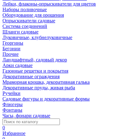
Лейки, флаконы-опрыскиватели для цветов
Наборы поливочные
Оборудование для орошения
Опрыскиватели садовые
Система соединений
Шланги садовые
Луковичные, клубнелуковичные
Георгины
Бегонии
Прочие
Ландшафтный, садовый декор
Арки садовые
Газонные решетки и покрытия
Декоративные ограждения
Мраморная крошка, декоративная галька
Декоративные пруды, живая рыба
Ручейки
Садовые фигуры и декоративные формы
Флюгеры
Фонтаны
Часы, фонари садовые
0
Избранное
0