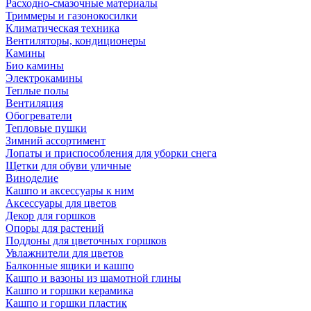
Расходно-смазочные материалы
Триммеры и газонокосилки
Климатическая техника
Вентиляторы, кондиционеры
Камины
Био камины
Электрокамины
Теплые полы
Вентиляция
Обогреватели
Тепловые пушки
Зимний ассортимент
Лопаты и приспособления для уборки снега
Щетки для обуви уличные
Виноделие
Кашпо и аксессуары к ним
Аксессуары для цветов
Декор для горшков
Опоры для растений
Поддоны для цветочных горшков
Увлажнители для цветов
Балконные ящики и кашпо
Кашпо и вазоны из шамотной глины
Кашпо и горшки керамика
Кашпо и горшки пластик