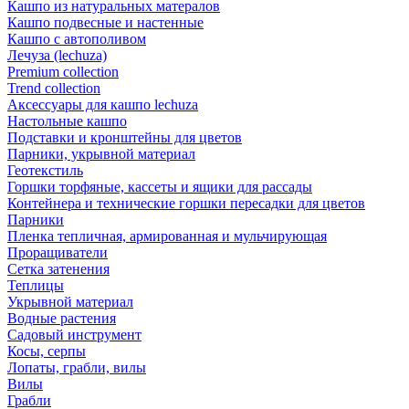
Кашпо из натуральных матералов
Кашпо подвесные и настенные
Кашпо с автополивом
Лечуза (lechuza)
Premium collection
Trend collection
Аксессуары для кашпо lechuza
Настольные кашпо
Подставки и кронштейны для цветов
Парники, укрывной материал
Геотекстиль
Горшки торфяные, кассеты и ящики для рассады
Контейнера и технические горшки пересадки для цветов
Парники
Пленка тепличная, армированная и мульчирующая
Проращиватели
Сетка затенения
Теплицы
Укрывной материал
Водные растения
Садовый инструмент
Косы, серпы
Лопаты, грабли, вилы
Вилы
Грабли