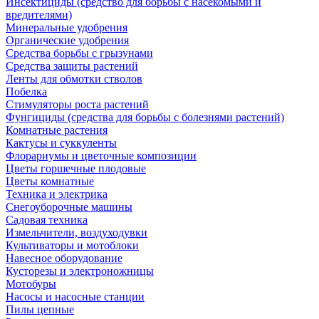
Инсектициды (средство для борьбы с насекомыми и
вредителями)
Минеральные удобрения
Органические удобрения
Средства борьбы с грызунами
Средства защиты растений
Ленты для обмотки стволов
Побелка
Стимуляторы роста растений
Фунгициды (средства для борьбы с болезнями растений)
Комнатные растения
Кактусы и суккуленты
Флорариумы и цветочные композиции
Цветы горшечные плодовые
Цветы комнатные
Техника и электрика
Снегоуборочные машины
Садовая техника
Измельчители, воздуходувки
Культиваторы и мотоблоки
Навесное оборудование
Кусторезы и электроножницы
Мотобуры
Насосы и насосные станции
Пилы цепные