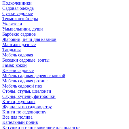
Подколенники
Садовая одежда
Сумки садовые
Термоконтейнеры
Указатели
Умывальники, души
Барбекю садовое
Жаровни, печи для казанов
Мангалы дачные
Тандыры
Мебель садовая
Беседки садовые, зонты
Гамак-кокон
Качели садовые
Мебель садовая дерево с ковкой
Мебель садовая ротанг
Мебель садовой пвх
Столы, стулья, шезлонги
Сауны, купели, фитобочки
Книги, журналы
Журналы по садоводству
Книги по садоводству
Все для полива
Капельный полив
Катушки и направляюшие для шлангов