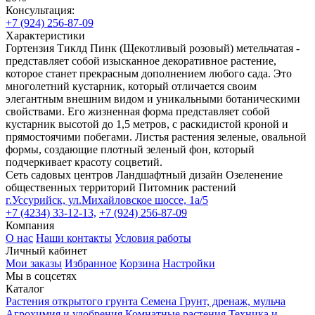
Консультация:
+7 (924) 256-87-09
Характеристики
Гортензия Тиклд Пинк (Щекотливый розовый) метельчатая -
представляет собой изысканное декоративное растение,
которое станет прекрасным дополнением любого сада. Это
многолетний кустарник, который отличается своим
элегантным внешним видом и уникальными ботаническими
свойствами. Его жизненная форма представляет собой
кустарник высотой до 1,5 метров, с раскидистой кроной и
прямостоячими побегами. Листья растения зеленые, овальной
формы, создающие плотный зеленый фон, который
подчеркивает красоту соцветий.
Сеть садовых центров
Ландшафтный дизайн
Озеленение
общественных территорий
Питомник растений
г.Уссурийск, ул.Михайловское шоссе, 1а/5
+7 (4234) 33-12-13,
+7 (924) 256-87-09
Компания
О нас
Наши контакты
Условия работы
Личный кабинет
Мои заказы
Избранное
Корзина
Настройки
Мы в соцсетях
Каталог
Растения открытого грунта
Семена
Грунт, дренаж, мульча
Агрохимия и удобрения
Комнатные растения
Техника и