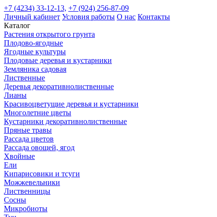
+7 (4234) 33-12-13,
+7 (924) 256-87-09
Личный кабинет
Условия работы
О нас
Контакты
Каталог
Растения открытого грунта
Плодово-ягодные
Ягодные культуры
Плодовые деревья и кустарники
Земляника садовая
Лиственные
Деревья декоративнолиственные
Лианы
Красивоцветущие деревья и кустарники
Многолетние цветы
Кустарники декоративнолиственные
Пряные травы
Рассада цветов
Рассада овощей, ягод
Хвойные
Ели
Кипарисовики и тсуги
Можжевельники
Лиственницы
Сосны
Микробиоты