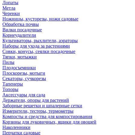
Лопаты
Метла
Черенки
Ножницы, кусторезы, ножи садовые
Обработка почвы
Вилки посадочные
Корнеудалители
Культиваторы, рыхлители, аэраторы
Наборы для ухода за растениями
Совки, конусы, сеялки посадочные
Тяпки, мотыжки
Пилы
Плодосъемники
Плоскорезы, мотыги
Секаторы, сучкорезы
Тапенеры
Топоры
Аксессуары для сада
Держатели, опоры для растений
Заборные решетки и шпалерные сетки
Измерители, тестеры, термометры
Компосты и средства для компостирования
Корзины для луковичных, ящики для овощей
Наколенники
Перчатки садовые