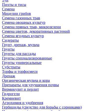
Туи
Пихты и тисы
Семена
Мицелии грибов
Семена газонных трав
Семена овощных культур
Семена пряных трав, микрозелени
Семена цветов, декоративных растений
Семена ягодных культур
Сидераты
Грунт, дренаж, мульча
Грунты
Грунты для рассады
Грунты специализированные
Грунты универсальные
Субстраты
Торфы и торфосмеси
Дренаж
Органическая мульча и кора
Препараты для улучшения почвы
Вермикулит и перлит
Гидрогели
Кремневит
Агрохимия и удобрения
Гербициды (средство для борьбы с сорниками)