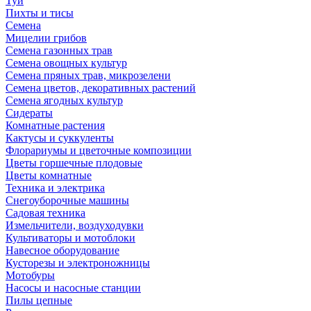
Туи
Пихты и тисы
Семена
Мицелии грибов
Семена газонных трав
Семена овощных культур
Семена пряных трав, микрозелени
Семена цветов, декоративных растений
Семена ягодных культур
Сидераты
Комнатные растения
Кактусы и суккуленты
Флорариумы и цветочные композиции
Цветы горшечные плодовые
Цветы комнатные
Техника и электрика
Снегоуборочные машины
Садовая техника
Измельчители, воздуходувки
Культиваторы и мотоблоки
Навесное оборудование
Кусторезы и электроножницы
Мотобуры
Насосы и насосные станции
Пилы цепные