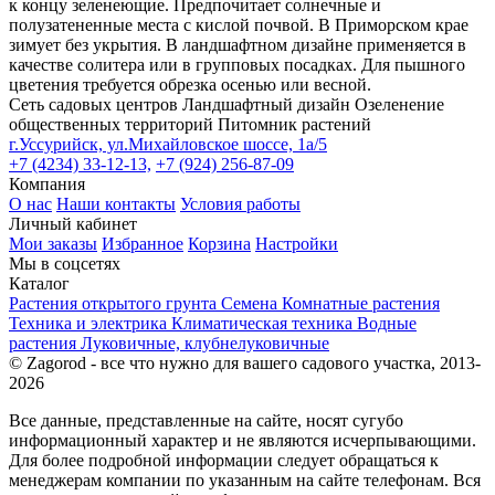
к концу зеленеющие. Предпочитает солнечные и
полузатененные места с кислой почвой. В Приморском крае
зимует без укрытия. В ландшафтном дизайне применяется в
качестве солитера или в групповых посадках. Для пышного
цветения требуется обрезка осенью или весной.
Сеть садовых центров
Ландшафтный дизайн
Озеленение
общественных территорий
Питомник растений
г.Уссурийск, ул.Михайловское шоссе, 1а/5
+7 (4234) 33-12-13,
+7 (924) 256-87-09
Компания
О нас
Наши контакты
Условия работы
Личный кабинет
Мои заказы
Избранное
Корзина
Настройки
Мы в соцсетях
Каталог
Растения открытого грунта
Семена
Комнатные растения
Техника и электрика
Климатическая техника
Водные
растения
Луковичные, клубнелуковичные
© Zagorod - все что нужно для вашего садового участка, 2013-
2026
Все данные, представленные на сайте, носят сугубо
информационный характер и не являются исчерпывающими.
Для более подробной информации следует обращаться к
менеджерам компании по указанным на сайте телефонам. Вся