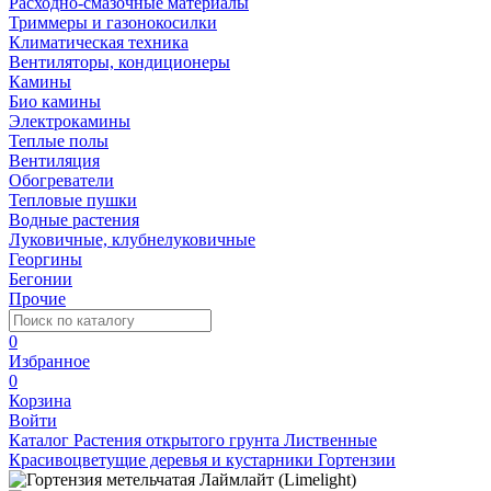
Расходно-смазочные материалы
Триммеры и газонокосилки
Климатическая техника
Вентиляторы, кондиционеры
Камины
Био камины
Электрокамины
Теплые полы
Вентиляция
Обогреватели
Тепловые пушки
Водные растения
Луковичные, клубнелуковичные
Георгины
Бегонии
Прочие
0
Избранное
0
Корзина
Войти
Каталог
Растения открытого грунта
Лиственные
Красивоцветущие деревья и кустарники
Гортензии