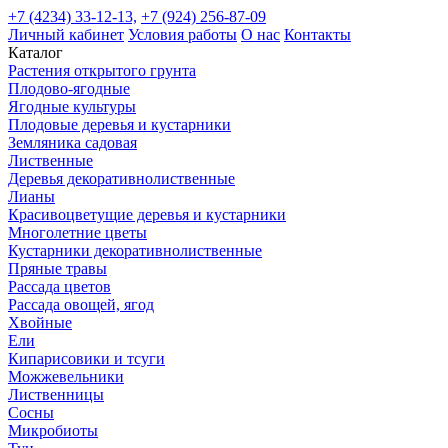
+7 (4234) 33-12-13,
+7 (924) 256-87-09
Личный кабинет
Условия работы
О нас
Контакты
Каталог
Растения открытого грунта
Плодово-ягодные
Ягодные культуры
Плодовые деревья и кустарники
Земляника садовая
Лиственные
Деревья декоративнолиственные
Лианы
Красивоцветущие деревья и кустарники
Многолетние цветы
Кустарники декоративнолиственные
Пряные травы
Рассада цветов
Рассада овощей, ягод
Хвойные
Ели
Кипарисовики и тсуги
Можжевельники
Лиственницы
Сосны
Микробиоты