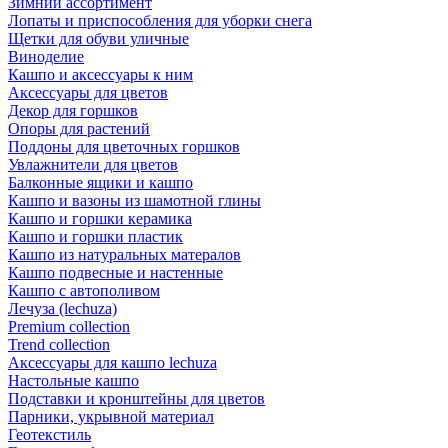
Зимний ассортимент
Лопаты и приспособления для уборки снега
Щетки для обуви уличные
Виноделие
Кашпо и аксессуары к ним
Аксессуары для цветов
Декор для горшков
Опоры для растений
Поддоны для цветочных горшков
Увлажнители для цветов
Балконные ящики и кашпо
Кашпо и вазоны из шамотной глины
Кашпо и горшки керамика
Кашпо и горшки пластик
Кашпо из натуральных матералов
Кашпо подвесные и настенные
Кашпо с автополивом
Лечуза (lechuza)
Premium collection
Trend collection
Аксессуары для кашпо lechuza
Настольные кашпо
Подставки и кронштейны для цветов
Парники, укрывной материал
Геотекстиль