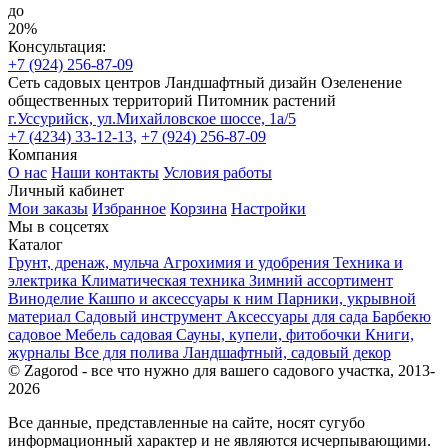
до
20%
Консультация:
+7 (924) 256-87-09
Сеть садовых центров
Ландшафтный дизайн
Озеленение
общественных территорий
Питомник растений
г.Уссурийск, ул.Михайловское шоссе, 1а/5
+7 (4234) 33-12-13,
+7 (924) 256-87-09
Компания
О нас
Наши контакты
Условия работы
Личный кабинет
Мои заказы
Избранное
Корзина
Настройки
Мы в соцсетях
Каталог
Грунт, дренаж, мульча
Агрохимия и удобрения
Техника и
электрика
Климатическая техника
Зимний ассортимент
Виноделие
Кашпо и аксессуары к ним
Парники, укрывной
материал
Садовый инструмент
Аксессуары для сада
Барбекю
садовое
Мебель садовая
Сауны, купели, фитобочки
Книги,
журналы
Все для полива
Ландшафтный, садовый декор
© Zagorod - все что нужно для вашего садового участка, 2013-
2026
Все данные, представленные на сайте, носят сугубо
информационный характер и не являются исчерпывающими.