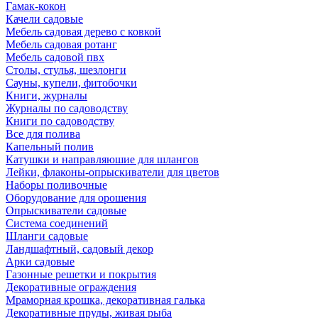
Гамак-кокон
Качели садовые
Мебель садовая дерево с ковкой
Мебель садовая ротанг
Мебель садовой пвх
Столы, стулья, шезлонги
Сауны, купели, фитобочки
Книги, журналы
Журналы по садоводству
Книги по садоводству
Все для полива
Капельный полив
Катушки и направляюшие для шлангов
Лейки, флаконы-опрыскиватели для цветов
Наборы поливочные
Оборудование для орошения
Опрыскиватели садовые
Система соединений
Шланги садовые
Ландшафтный, садовый декор
Арки садовые
Газонные решетки и покрытия
Декоративные ограждения
Мраморная крошка, декоративная галька
Декоративные пруды, живая рыба