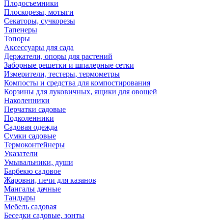
Плодосъемники
Плоскорезы, мотыги
Секаторы, сучкорезы
Тапенеры
Топоры
Аксессуары для сада
Держатели, опоры для растений
Заборные решетки и шпалерные сетки
Измерители, тестеры, термометры
Компосты и средства для компостирования
Корзины для луковичных, ящики для овощей
Наколенники
Перчатки садовые
Подколенники
Садовая одежда
Сумки садовые
Термоконтейнеры
Указатели
Умывальники, души
Барбекю садовое
Жаровни, печи для казанов
Мангалы дачные
Тандыры
Мебель садовая
Беседки садовые, зонты