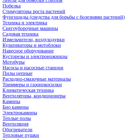
Ленты для обмотки стволов
Побелка
Стимуляторы роста растений
Фунгициды (средства для борьбы с болезнями растений)
Техника и электрика
Снегоуборочные машины
Садовая техника
Измельчители, воздуходувки
Культиваторы и мотоблоки
Навесное оборудование
Кусторезы и электроножницы
Мотобуры
Насосы и насосные станции
Пилы цепные
Расходно-смазочные материалы
Триммеры и газонокосилки
Климатическая техника
Вентиляторы, кондиционеры
Камины
Био камины
Электрокамины
Теплые полы
Вентиляция
Обогреватели
Тепловые пушки