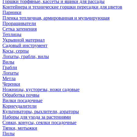
Горшки торфяные, кассеты и ящики для рассады
Контейнера и технические горшки пересадки для цветов
Парники
Пленка тепличная, армированная и мульчирующая
Проращиватели
Сетка затенения
Теплицы
Укрывной материал
Садовый инструмент
Косы, серпы
Лопаты, грабли, вилы
Вилы
Грабли
Лопаты
Метла
Черенки
Ножницы, кусторезы, ножи садовые
Обработка почвы
Вилки посадочные
Корнеудалители
Культиваторы, рыхлители, аэраторы
Наборы для ухода за растениями
Совки, конусы, сеялки посадочные
Тяпки, мотыжки
Пилы