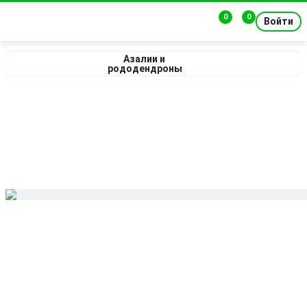
0
0
Войти
Азалии и 
рододендроны