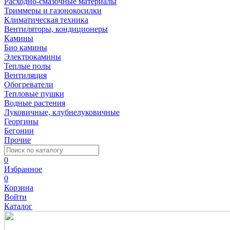
Расходно-смазочные материалы
Триммеры и газонокосилки
Климатическая техника
Вентиляторы, кондиционеры
Камины
Био камины
Электрокамины
Теплые полы
Вентиляция
Обогреватели
Тепловые пушки
Водные растения
Луковичные, клубнелуковичные
Георгины
Бегонии
Прочие
0
Избранное
0
Корзина
Войти
Каталог