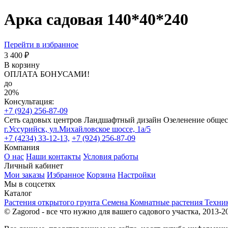
Арка садовая 140*40*240
Перейти в избранное
3 400 ₽
В корзину
ОПЛАТА БОНУСАМИ!
до
20%
Консультация:
+7 (924) 256-87-09
Сеть садовых центров
Ландшафтный дизайн
Озеленение обще
г.Уссурийск, ул.Михайловское шоссе, 1а/5
+7 (4234) 33-12-13,
+7 (924) 256-87-09
Компания
О нас
Наши контакты
Условия работы
Личный кабинет
Мои заказы
Избранное
Корзина
Настройки
Мы в соцсетях
Каталог
Растения открытого грунта
Семена
Комнатные растения
Техни
© Zagorod - все что нужно для вашего садового участка, 2013-2