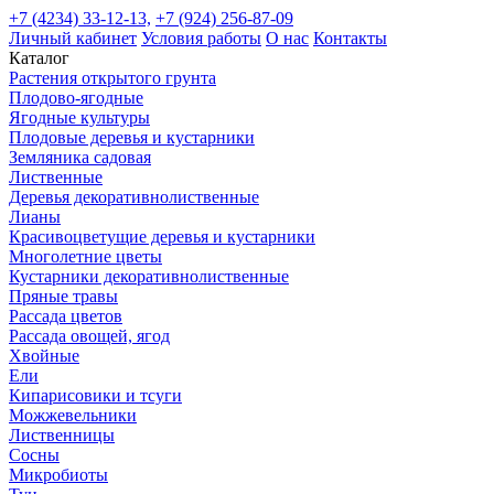
+7 (4234) 33-12-13,
+7 (924) 256-87-09
Личный кабинет
Условия работы
О нас
Контакты
Каталог
Растения открытого грунта
Плодово-ягодные
Ягодные культуры
Плодовые деревья и кустарники
Земляника садовая
Лиственные
Деревья декоративнолиственные
Лианы
Красивоцветущие деревья и кустарники
Многолетние цветы
Кустарники декоративнолиственные
Пряные травы
Рассада цветов
Рассада овощей, ягод
Хвойные
Ели
Кипарисовики и тсуги
Можжевельники
Лиственницы
Сосны
Микробиоты