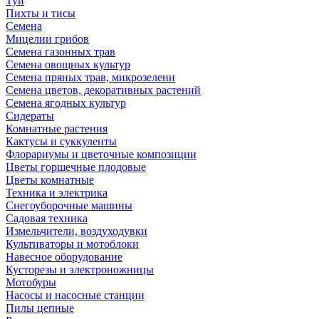
Туи
Пихты и тисы
Семена
Мицелии грибов
Семена газонных трав
Семена овощных культур
Семена пряных трав, микрозелени
Семена цветов, декоративных растений
Семена ягодных культур
Сидераты
Комнатные растения
Кактусы и суккуленты
Флорариумы и цветочные композиции
Цветы горшечные плодовые
Цветы комнатные
Техника и электрика
Снегоуборочные машины
Садовая техника
Измельчители, воздуходувки
Культиваторы и мотоблоки
Навесное оборудование
Кусторезы и электроножницы
Мотобуры
Насосы и насосные станции
Пилы цепные