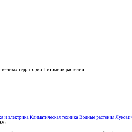
ственных территорий
Питомник растений
ка и электрика
Климатическая техника
Водные растения
Лукови
026