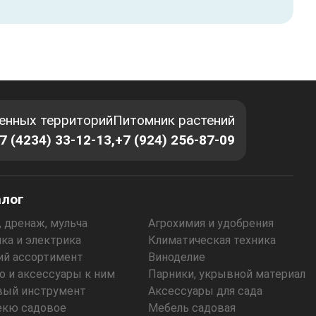
енных территорий
Питомник растений
7 (4234) 33-12-13,
+7 (924) 256-87-09
алог
, дренаж, мульча
Агрохимия и удобрения
ка и электрика
Климатическая техника
ий ассортимент
Виноделие
 и аксессуары к ним
Парники, укрывной материал
вый инструмент
Аксессуары для сада
екю садовое
Мебель садовая