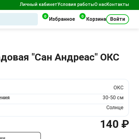
Личный кабинет
Условия работы
О нас
Контакты
0
0
Избранное
Корзина
Войти
довая "Сан Андреас" ОКС
ОКС
ения
30-50 см
Солнце
140 ₽
чии