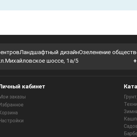
центров
Ландшафтный дизайн
Озеленение обществ
 ул.Михайловское шоссе, 1а/5
+
Личный кабинет
Кат
Мои заказы
Грунт
Техни
Избранное
Зимн
Корзина
Кашпо
Настройки
Садо
Барб