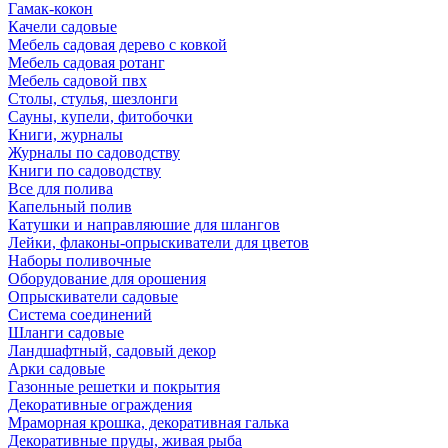
Гамак-кокон
Качели садовые
Мебель садовая дерево с ковкой
Мебель садовая ротанг
Мебель садовой пвх
Столы, стулья, шезлонги
Сауны, купели, фитобочки
Книги, журналы
Журналы по садоводству
Книги по садоводству
Все для полива
Капельный полив
Катушки и направляюшие для шлангов
Лейки, флаконы-опрыскиватели для цветов
Наборы поливочные
Оборудование для орошения
Опрыскиватели садовые
Система соединений
Шланги садовые
Ландшафтный, садовый декор
Арки садовые
Газонные решетки и покрытия
Декоративные ограждения
Мраморная крошка, декоративная галька
Декоративные пруды, живая рыба