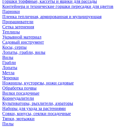
Горшки торфяные, кассеты и ящики для рассады
Контейнера и технические горшки пересадки для цветов
Парники
Пленка тепличная, армированная и мульчирующая
Проращиватели
Сетка затенения
Теплицы
Укрывной материал
Садовый инструмент
Косы, серпы
Лопаты, грабли, вилы
Вилы
Грабли
Лопаты
Метла
Черенки
Ножницы, кусторезы, ножи садовые
Обработка почвы
Вилки посадочные
Корнеудалители
Культиваторы, рыхлители, аэраторы
Наборы для ухода за растениями
Совки, конусы, сеялки посадочные
Тяпки, мотыжки
Пилы