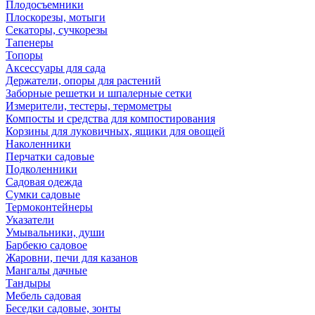
Плодосъемники
Плоскорезы, мотыги
Секаторы, сучкорезы
Тапенеры
Топоры
Аксессуары для сада
Держатели, опоры для растений
Заборные решетки и шпалерные сетки
Измерители, тестеры, термометры
Компосты и средства для компостирования
Корзины для луковичных, ящики для овощей
Наколенники
Перчатки садовые
Подколенники
Садовая одежда
Сумки садовые
Термоконтейнеры
Указатели
Умывальники, души
Барбекю садовое
Жаровни, печи для казанов
Мангалы дачные
Тандыры
Мебель садовая
Беседки садовые, зонты