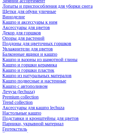
Зимний ассортимент
Лопаты и приспособления для уборки снега
Щетки для обуви уличные
Виноделие
Кашпо и аксессуары к ним
Аксессуары для цветов
Декор для горшков
Опоры для растений
Поддоны для цветочных горшков
Увлажнители для цветов
Балконные ящики и кашпо
Кашпо и вазоны из шамотной глины
Кашпо и горшки керамика
Кашпо и горшки пластик
Кашпо из натуральных матералов
Кашпо подвесные и настенные
Кашпо с автополивом
Лечуза (lechuza)
Premium collection
Trend collection
Аксессуары для кашпо lechuza
Настольные кашпо
Подставки и кронштейны для цветов
Парники, укрывной материал
Геотекстиль