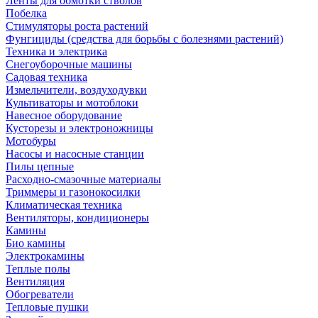
Ленты для обмотки стволов
Побелка
Стимуляторы роста растений
Фунгициды (средства для борьбы с болезнями растений)
Техника и электрика
Снегоуборочные машины
Садовая техника
Измельчители, воздуходувки
Культиваторы и мотоблоки
Навесное оборудование
Кусторезы и электроножницы
Мотобуры
Насосы и насосные станции
Пилы цепные
Расходно-смазочные материалы
Триммеры и газонокосилки
Климатическая техника
Вентиляторы, кондиционеры
Камины
Био камины
Электрокамины
Теплые полы
Вентиляция
Обогреватели
Тепловые пушки