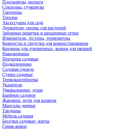
Плоскорезы, мотыги
Секаторы, сучкорезы
Тапенеры
Топоры
Аксессуары для сада
Держатели, опоры для растений
Заборные решетки и шпалерные сетки
Измерители, тестеры, термометры
Компосты и средства для компостирования
Корзины для луковичных, ящики для овощей
Наколенники
Перчатки садовые
Подколенники
Садовая одежда
Сумки садовые
Термоконтейнеры
Указатели
Умывальники, души
Барбекю садовое
Жаровни, печи для казанов
Мангалы дачные
Тандыры
Мебель садовая
Беседки садовые, зонты
Гамак-кокон