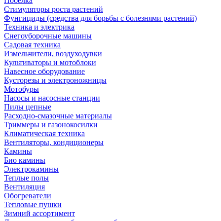
Побелка
Стимуляторы роста растений
Фунгициды (средства для борьбы с болезнями растений)
Техника и электрика
Снегоуборочные машины
Садовая техника
Измельчители, воздуходувки
Культиваторы и мотоблоки
Навесное оборудование
Кусторезы и электроножницы
Мотобуры
Насосы и насосные станции
Пилы цепные
Расходно-смазочные материалы
Триммеры и газонокосилки
Климатическая техника
Вентиляторы, кондиционеры
Камины
Био камины
Электрокамины
Теплые полы
Вентиляция
Обогреватели
Тепловые пушки
Зимний ассортимент