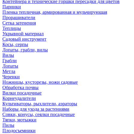
Контейнера и технические горшки пересадки для цветов
Парники
Пленка тепличная, армированная и мульчирующая
Проращиватели
Сетка затенения
Теплицы
Укрывной материал
Садовый инструмент
Косы, серпы
Лопаты, грабли, вилы
Вилы
Грабли
Лопаты
Метла
Черенки
Ножницы, кусторезы, ножи садовые
Обработка почвы
Вилки посадочные
Корнеудалители
Культиваторы, рыхлители, аэраторы
Наборы для ухода за растениями
Совки, конусы, сеялки посадочные
Тяпки, мотыжки
Пилы
Плодосъемники