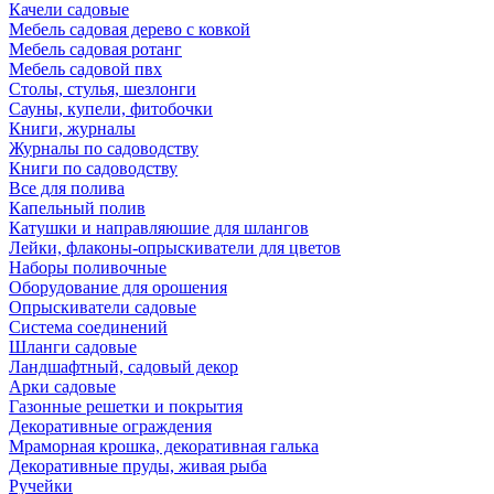
Качели садовые
Мебель садовая дерево с ковкой
Мебель садовая ротанг
Мебель садовой пвх
Столы, стулья, шезлонги
Сауны, купели, фитобочки
Книги, журналы
Журналы по садоводству
Книги по садоводству
Все для полива
Капельный полив
Катушки и направляюшие для шлангов
Лейки, флаконы-опрыскиватели для цветов
Наборы поливочные
Оборудование для орошения
Опрыскиватели садовые
Система соединений
Шланги садовые
Ландшафтный, садовый декор
Арки садовые
Газонные решетки и покрытия
Декоративные ограждения
Мраморная крошка, декоративная галька
Декоративные пруды, живая рыба
Ручейки