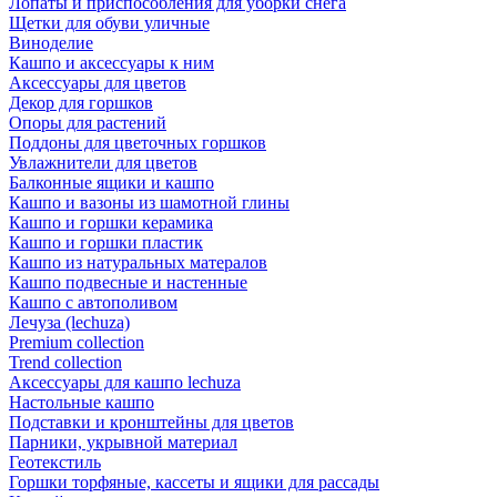
Лопаты и приспособления для уборки снега
Щетки для обуви уличные
Виноделие
Кашпо и аксессуары к ним
Аксессуары для цветов
Декор для горшков
Опоры для растений
Поддоны для цветочных горшков
Увлажнители для цветов
Балконные ящики и кашпо
Кашпо и вазоны из шамотной глины
Кашпо и горшки керамика
Кашпо и горшки пластик
Кашпо из натуральных матералов
Кашпо подвесные и настенные
Кашпо с автополивом
Лечуза (lechuza)
Premium collection
Trend collection
Аксессуары для кашпо lechuza
Настольные кашпо
Подставки и кронштейны для цветов
Парники, укрывной материал
Геотекстиль
Горшки торфяные, кассеты и ящики для рассады