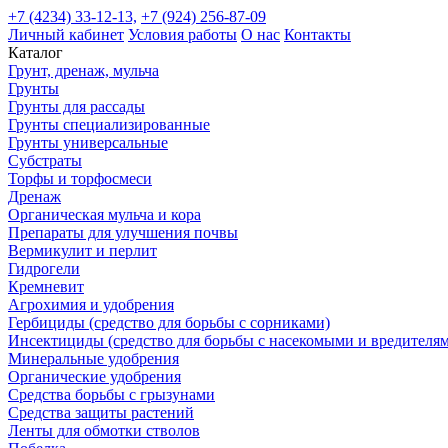
+7 (4234) 33-12-13,
+7 (924) 256-87-09
Личный кабинет
Условия работы
О нас
Контакты
Каталог
Грунт, дренаж, мульча
Грунты
Грунты для рассады
Грунты специализированные
Грунты универсальные
Субстраты
Торфы и торфосмеси
Дренаж
Органическая мульча и кора
Препараты для улучшения почвы
Вермикулит и перлит
Гидрогели
Кремневит
Агрохимия и удобрения
Гербициды (средство для борьбы с сорниками)
Инсектициды (средство для борьбы с насекомыми и вредителя
Минеральные удобрения
Органические удобрения
Средства борьбы с грызунами
Средства защиты растений
Ленты для обмотки стволов