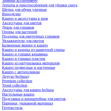
Зимний ассортимент
Лопаты и приспособления для уборки снега
Щетки для обуви уличные
Виноделие
Кашпо и аксессуары к ним
Аксессуары для цветов
Декор для горшков
Опоры для растений
Поддоны для цветочных горшков
Увлажнители для цветов
Балконные ящики и кашпо
Кашпо и вазоны из шамотной глины
Кашпо и горшки керамика
Кашпо и горшки пластик
Кашпо из натуральных матералов
Кашпо подвесные и настенные
Кашпо с автополивом
Лечуза (lechuza)
Premium collection
Trend collection
Аксессуары для кашпо lechuza
Настольные кашпо
Подставки и кронштейны для цветов
Парники, укрывной материал
Геотекстиль