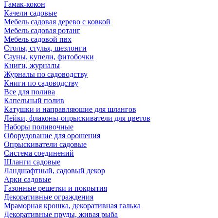
Гамак-кокон
Качели садовые
Мебель садовая дерево с ковкой
Мебель садовая ротанг
Мебель садовой пвх
Столы, стулья, шезлонги
Сауны, купели, фитобочки
Книги, журналы
Журналы по садоводству
Книги по садоводству
Все для полива
Капельный полив
Катушки и направляюшие для шлангов
Лейки, флаконы-опрыскиватели для цветов
Наборы поливочные
Оборудование для орошения
Опрыскиватели садовые
Система соединений
Шланги садовые
Ландшафтный, садовый декор
Арки садовые
Газонные решетки и покрытия
Декоративные ограждения
Мраморная крошка, декоративная галька
Декоративные пруды, живая рыба