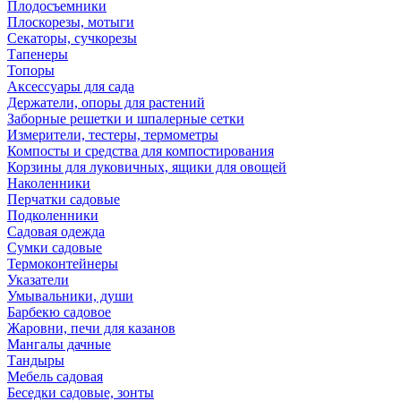
Плодосъемники
Плоскорезы, мотыги
Секаторы, сучкорезы
Тапенеры
Топоры
Аксессуары для сада
Держатели, опоры для растений
Заборные решетки и шпалерные сетки
Измерители, тестеры, термометры
Компосты и средства для компостирования
Корзины для луковичных, ящики для овощей
Наколенники
Перчатки садовые
Подколенники
Садовая одежда
Сумки садовые
Термоконтейнеры
Указатели
Умывальники, души
Барбекю садовое
Жаровни, печи для казанов
Мангалы дачные
Тандыры
Мебель садовая
Беседки садовые, зонты