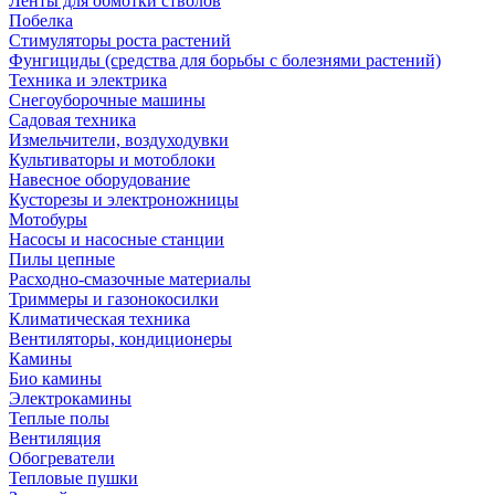
Ленты для обмотки стволов
Побелка
Стимуляторы роста растений
Фунгициды (средства для борьбы с болезнями растений)
Техника и электрика
Снегоуборочные машины
Садовая техника
Измельчители, воздуходувки
Культиваторы и мотоблоки
Навесное оборудование
Кусторезы и электроножницы
Мотобуры
Насосы и насосные станции
Пилы цепные
Расходно-смазочные материалы
Триммеры и газонокосилки
Климатическая техника
Вентиляторы, кондиционеры
Камины
Био камины
Электрокамины
Теплые полы
Вентиляция
Обогреватели
Тепловые пушки