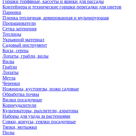
Горшки торфяные, кассеты и ящики для рассады
Контейнера и технические горшки пересадки для цветов
Парники
Пленка тепличная, армированная и мульчирующая
Проращиватели
Сетка затенения
Теплицы
Укрывной материал
Садовый инструмент
Косы, серпы
Лопаты, грабли, вилы
Вилы
Грабли
Лопаты
Метла
Черенки
Ножницы, кусторезы, ножи садовые
Обработка почвы
Вилки посадочные
Корнеудалители
Культиваторы, рыхлители, аэраторы
Наборы для ухода за растениями
Совки, конусы, сеялки посадочные
Тяпки, мотыжки
Пилы