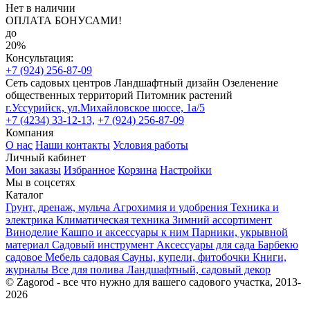
Нет в наличии
ОПЛАТА БОНУСАМИ!
до
20%
Консультация:
+7 (924) 256-87-09
Сеть садовых центров
Ландшафтный дизайн
Озеленение
общественных территорий
Питомник растений
г.Уссурийск, ул.Михайловское шоссе, 1а/5
+7 (4234) 33-12-13,
+7 (924) 256-87-09
Компания
О нас
Наши контакты
Условия работы
Личный кабинет
Мои заказы
Избранное
Корзина
Настройки
Мы в соцсетях
Каталог
Грунт, дренаж, мульча
Агрохимия и удобрения
Техника и
электрика
Климатическая техника
Зимний ассортимент
Виноделие
Кашпо и аксессуары к ним
Парники, укрывной
материал
Садовый инструмент
Аксессуары для сада
Барбекю
садовое
Мебель садовая
Сауны, купели, фитобочки
Книги,
журналы
Все для полива
Ландшафтный, садовый декор
© Zagorod - все что нужно для вашего садового участка, 2013-
2026