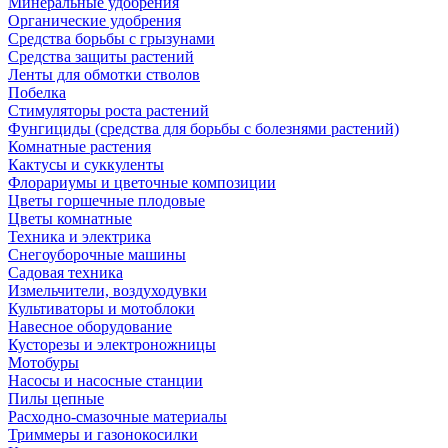
Минеральные удобрения
Органические удобрения
Средства борьбы с грызунами
Средства защиты растений
Ленты для обмотки стволов
Побелка
Стимуляторы роста растений
Фунгициды (средства для борьбы с болезнями растений)
Комнатные растения
Кактусы и суккуленты
Флорариумы и цветочные композиции
Цветы горшечные плодовые
Цветы комнатные
Техника и электрика
Снегоуборочные машины
Садовая техника
Измельчители, воздуходувки
Культиваторы и мотоблоки
Навесное оборудование
Кусторезы и электроножницы
Мотобуры
Насосы и насосные станции
Пилы цепные
Расходно-смазочные материалы
Триммеры и газонокосилки