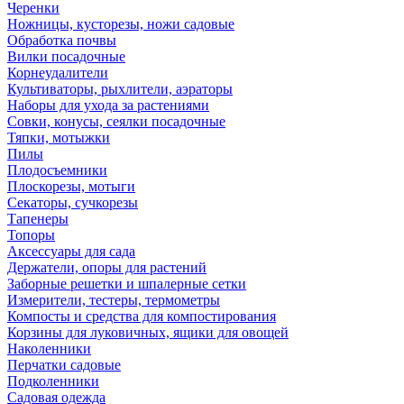
Черенки
Ножницы, кусторезы, ножи садовые
Обработка почвы
Вилки посадочные
Корнеудалители
Культиваторы, рыхлители, аэраторы
Наборы для ухода за растениями
Совки, конусы, сеялки посадочные
Тяпки, мотыжки
Пилы
Плодосъемники
Плоскорезы, мотыги
Секаторы, сучкорезы
Тапенеры
Топоры
Аксессуары для сада
Держатели, опоры для растений
Заборные решетки и шпалерные сетки
Измерители, тестеры, термометры
Компосты и средства для компостирования
Корзины для луковичных, ящики для овощей
Наколенники
Перчатки садовые
Подколенники
Садовая одежда