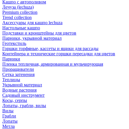
Кашпо с автополивом
Лечуза (lechuza)
Premium collection
Trend collection
Аксессуары для кашпо lechuza
Настольные кашпо
Подставки и кронштейны для цветов
Парники, укрывной материал
Геотекстиль
Горшки торфяные, кассеты и ящики для рассады
Контейнера и технические горшки пересадки для цветов
Парники
Пленка тепличная, армированная и мульчирующая
Проращиватели
Сетка затенения
Теплицы
Укрывной материал
Водные растения
Садовый инструмент
Косы, серпы
Лопаты, грабли, вилы
Вилы
Грабли
Лопаты
Метла