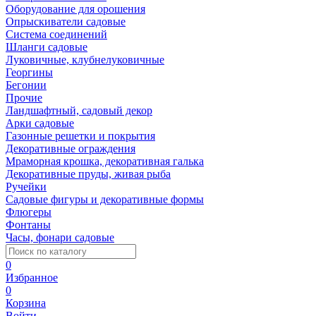
Оборудование для орошения
Опрыскиватели садовые
Система соединений
Шланги садовые
Луковичные, клубнелуковичные
Георгины
Бегонии
Прочие
Ландшафтный, садовый декор
Арки садовые
Газонные решетки и покрытия
Декоративные ограждения
Мраморная крошка, декоративная галька
Декоративные пруды, живая рыба
Ручейки
Садовые фигуры и декоративные формы
Флюгеры
Фонтаны
Часы, фонари садовые
0
Избранное
0
Корзина
Войти