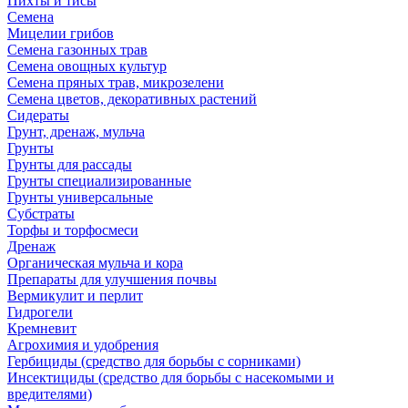
Пихты и тисы
Семена
Мицелии грибов
Семена газонных трав
Семена овощных культур
Семена пряных трав, микрозелени
Семена цветов, декоративных растений
Сидераты
Грунт, дренаж, мульча
Грунты
Грунты для рассады
Грунты специализированные
Грунты универсальные
Субстраты
Торфы и торфосмеси
Дренаж
Органическая мульча и кора
Препараты для улучшения почвы
Вермикулит и перлит
Гидрогели
Кремневит
Агрохимия и удобрения
Гербициды (средство для борьбы с сорниками)
Инсектициды (средство для борьбы с насекомыми и
вредителями)