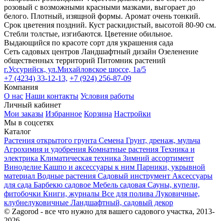
розовый с возможными красными мазками, выгорает до
белого. Плотный, изящной формы. Аромат очень тонкий.
Срок цветения поздний. Куст раскидистый, высотой 80-90 см.
Стебли толстые, изгибаются. Цветение обильное.
Выдающийся по красоте сорт для украшения сада
Сеть садовых центров
Ландшафтный дизайн
Озеленение
общественных территорий
Питомник растений
г.Уссурийск, ул.Михайловское шоссе, 1а/5
+7 (4234) 33-12-13,
+7 (924) 256-87-09
Компания
О нас
Наши контакты
Условия работы
Личный кабинет
Мои заказы
Избранное
Корзина
Настройки
Мы в соцсетях
Каталог
Растения открытого грунта
Семена
Грунт, дренаж, мульча
Агрохимия и удобрения
Комнатные растения
Техника и
электрика
Климатическая техника
Зимний ассортимент
Виноделие
Кашпо и аксессуары к ним
Парники, укрывной
материал
Водные растения
Садовый инструмент
Аксессуары
для сада
Барбекю садовое
Мебель садовая
Сауны, купели,
фитобочки
Книги, журналы
Все для полива
Луковичные,
клубнелуковичные
Ландшафтный, садовый декор
© Zagorod - все что нужно для вашего садового участка, 2013-
2026