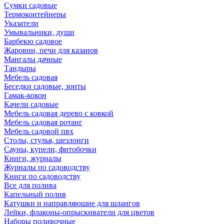
Сумки садовые
Термоконтейнеры
Указатели
Умывальники, души
Барбекю садовое
Жаровни, печи для казанов
Мангалы дачные
Тандыры
Мебель садовая
Беседки садовые, зонты
Гамак-кокон
Качели садовые
Мебель садовая дерево с ковкой
Мебель садовая ротанг
Мебель садовой пвх
Столы, стулья, шезлонги
Сауны, купели, фитобочки
Книги, журналы
Журналы по садоводству
Книги по садоводству
Все для полива
Капельный полив
Катушки и направляюшие для шлангов
Лейки, флаконы-опрыскиватели для цветов
Наборы поливочные