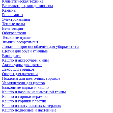
Климатическая техника
Вентиляторы, кондиционеры
Камины
Био камины
Электрокамины
Теплые полы
Вентиляция
Обогреватели
Тепловые пушки
Зимний ассортимент
Лопаты и приспособления для уборки снега
Щетки для обуви уличные
Виноделие
Кашпо и аксессуары к ним
Аксессуары для цветов
Декор для горшков
Опоры для растений
Поддоны для цветочных горшков
Увлажнители для цветов
Балконные ящики и кашпо
Кашпо и вазоны из шамотной глины
Кашпо и горшки керамика
Кашпо и горшки пластик
Кашпо из натуральных матералов
Кашпо подвесные и настенные