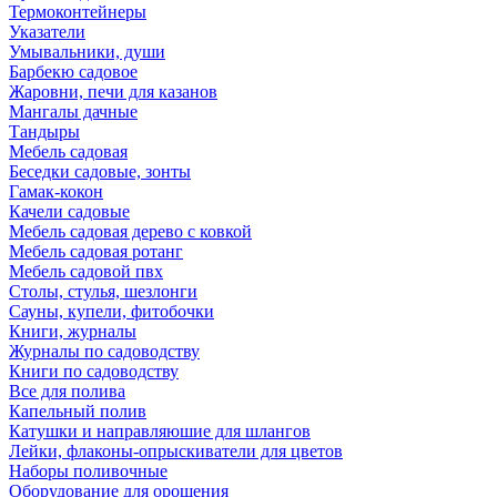
Термоконтейнеры
Указатели
Умывальники, души
Барбекю садовое
Жаровни, печи для казанов
Мангалы дачные
Тандыры
Мебель садовая
Беседки садовые, зонты
Гамак-кокон
Качели садовые
Мебель садовая дерево с ковкой
Мебель садовая ротанг
Мебель садовой пвх
Столы, стулья, шезлонги
Сауны, купели, фитобочки
Книги, журналы
Журналы по садоводству
Книги по садоводству
Все для полива
Капельный полив
Катушки и направляюшие для шлангов
Лейки, флаконы-опрыскиватели для цветов
Наборы поливочные
Оборудование для орошения