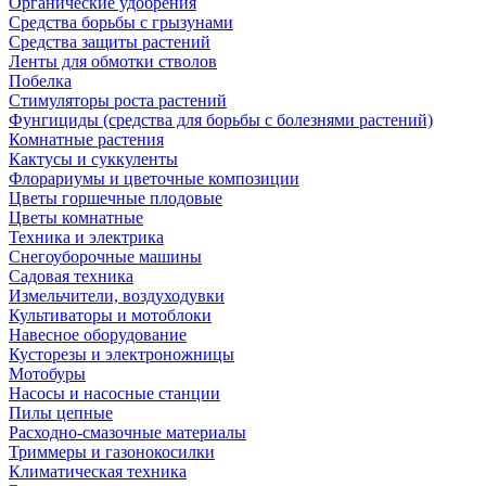
Органические удобрения
Средства борьбы с грызунами
Средства защиты растений
Ленты для обмотки стволов
Побелка
Стимуляторы роста растений
Фунгициды (средства для борьбы с болезнями растений)
Комнатные растения
Кактусы и суккуленты
Флорариумы и цветочные композиции
Цветы горшечные плодовые
Цветы комнатные
Техника и электрика
Снегоуборочные машины
Садовая техника
Измельчители, воздуходувки
Культиваторы и мотоблоки
Навесное оборудование
Кусторезы и электроножницы
Мотобуры
Насосы и насосные станции
Пилы цепные
Расходно-смазочные материалы
Триммеры и газонокосилки
Климатическая техника