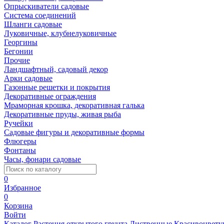
Опрыскиватели садовые
Система соединений
Шланги садовые
Луковичные, клубнелуковичные
Георгины
Бегонии
Прочие
Ландшафтный, садовый декор
Арки садовые
Газонные решетки и покрытия
Декоративные ограждения
Мраморная крошка, декоративная галька
Декоративные пруды, живая рыба
Ручейки
Садовые фигуры и декоративные формы
Флюгеры
Фонтаны
Часы, фонари садовые
0
Избранное
0
Корзина
Войти
Каталог
Растения открытого грунта
Лиственные
Красивоцвету