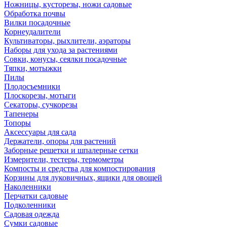
Ножницы, кусторезы, ножи садовые
Обработка почвы
Вилки посадочные
Корнеудалители
Культиваторы, рыхлители, аэраторы
Наборы для ухода за растениями
Совки, конусы, сеялки посадочные
Тяпки, мотыжки
Пилы
Плодосъемники
Плоскорезы, мотыги
Секаторы, сучкорезы
Тапенеры
Топоры
Аксессуары для сада
Держатели, опоры для растений
Заборные решетки и шпалерные сетки
Измерители, тестеры, термометры
Компосты и средства для компостирования
Корзины для луковичных, ящики для овощей
Наколенники
Перчатки садовые
Подколенники
Садовая одежда
Сумки садовые