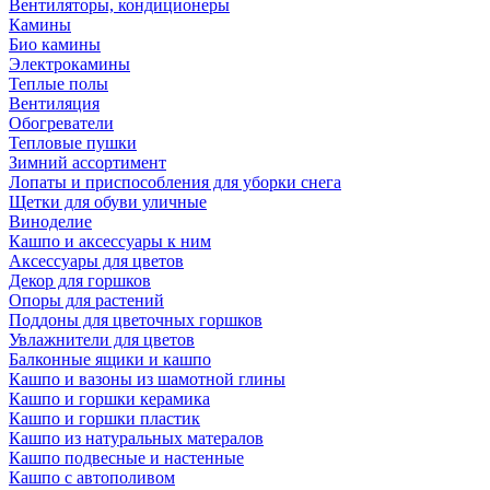
Вентиляторы, кондиционеры
Камины
Био камины
Электрокамины
Теплые полы
Вентиляция
Обогреватели
Тепловые пушки
Зимний ассортимент
Лопаты и приспособления для уборки снега
Щетки для обуви уличные
Виноделие
Кашпо и аксессуары к ним
Аксессуары для цветов
Декор для горшков
Опоры для растений
Поддоны для цветочных горшков
Увлажнители для цветов
Балконные ящики и кашпо
Кашпо и вазоны из шамотной глины
Кашпо и горшки керамика
Кашпо и горшки пластик
Кашпо из натуральных матералов
Кашпо подвесные и настенные
Кашпо с автополивом