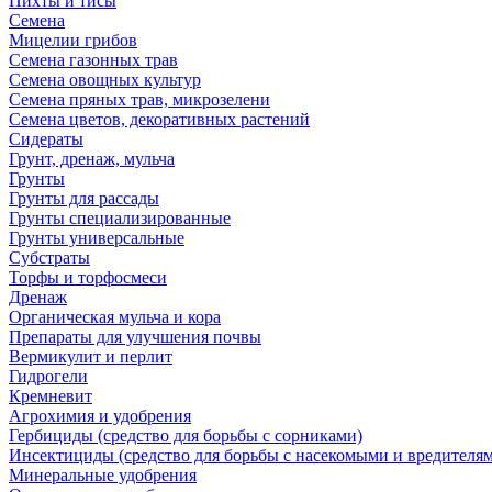
Пихты и тисы
Семена
Мицелии грибов
Семена газонных трав
Семена овощных культур
Семена пряных трав, микрозелени
Семена цветов, декоративных растений
Сидераты
Грунт, дренаж, мульча
Грунты
Грунты для рассады
Грунты специализированные
Грунты универсальные
Субстраты
Торфы и торфосмеси
Дренаж
Органическая мульча и кора
Препараты для улучшения почвы
Вермикулит и перлит
Гидрогели
Кремневит
Агрохимия и удобрения
Гербициды (средство для борьбы с сорниками)
Инсектициды (средство для борьбы с насекомыми и вредителя
Минеральные удобрения