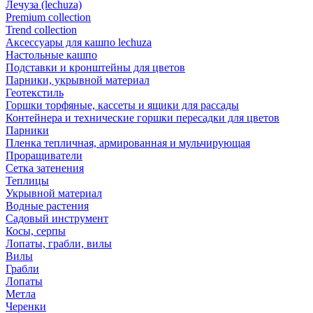
Лечуза (lechuza)
Premium collection
Trend collection
Аксессуары для кашпо lechuza
Настольные кашпо
Подставки и кронштейны для цветов
Парники, укрывной материал
Геотекстиль
Горшки торфяные, кассеты и ящики для рассады
Контейнера и технические горшки пересадки для цветов
Парники
Пленка тепличная, армированная и мульчирующая
Проращиватели
Сетка затенения
Теплицы
Укрывной материал
Водные растения
Садовый инструмент
Косы, серпы
Лопаты, грабли, вилы
Вилы
Грабли
Лопаты
Метла
Черенки