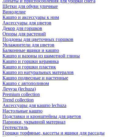
Лопаты и приспособления для уборки снега
Щетки для обуви уличные
Виноделие
Кашпо и аксессуары к ним
Аксессуары для цветов
Декор для горшков
Опоры для растений
Поддоны для цветочных горшков
Увлажнители для цветов
Балконные ящики и кашпо
Кашпо и вазоны из шамотной глины
Кашпо и горшки керамика
Кашпо и горшки пластик
Кашпо из натуральных матералов
Кашпо подвесные и настенные
Кашпо с автополивом
Лечуза (lechuza)
Premium collection
Trend collection
Аксессуары для кашпо lechuza
Настольные кашпо
Подставки и кронштейны для цветов
Парники, укрывной материал
Геотекстиль
Горшки торфяные, кассеты и ящики для рассады