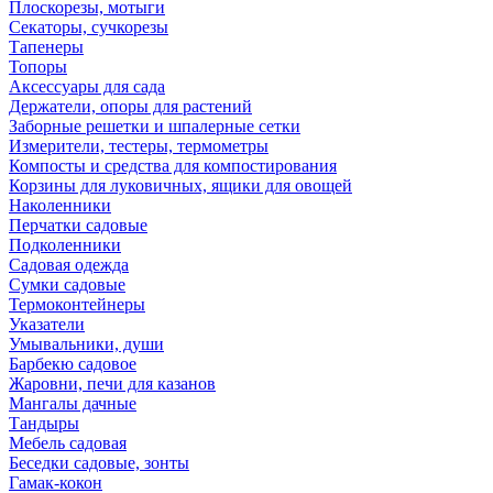
Плоскорезы, мотыги
Секаторы, сучкорезы
Тапенеры
Топоры
Аксессуары для сада
Держатели, опоры для растений
Заборные решетки и шпалерные сетки
Измерители, тестеры, термометры
Компосты и средства для компостирования
Корзины для луковичных, ящики для овощей
Наколенники
Перчатки садовые
Подколенники
Садовая одежда
Сумки садовые
Термоконтейнеры
Указатели
Умывальники, души
Барбекю садовое
Жаровни, печи для казанов
Мангалы дачные
Тандыры
Мебель садовая
Беседки садовые, зонты
Гамак-кокон