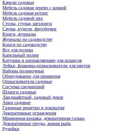
Качели садовые
Мебель садовая дерево с ковкой
Мебель садовая ротанг
Мебель садовой пвх
Столы, стулья, шезлонги
Сауны, купели, фитобочки
Книги, журналы
Журналы по садоводству
Книги по садоводству
Все для полива
Капельный полив
Катушки и направляюшие для шлангов
Лейки, флаконы-опрыскиватели для цветов
Наборы поливочные
Оборудование для орошения
Опрыскиватели садовые
Система соединений
Шланги садовые
Ландшафтный, садовый декор
Арки садовые
Газонные решетки и покрытия
Декоративные ограждения
Мраморная крошка, декоративная галька
Декоративные пруды, живая рыба
Ручейки