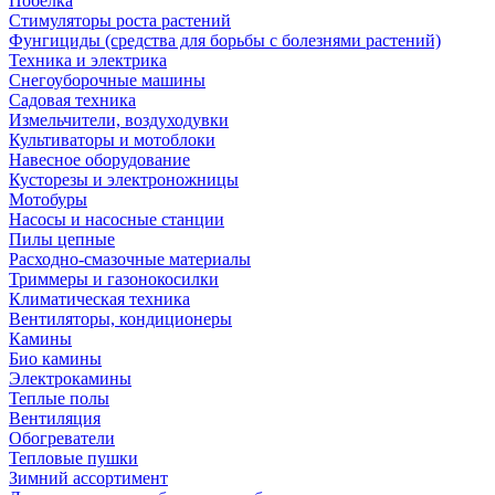
Побелка
Стимуляторы роста растений
Фунгициды (средства для борьбы с болезнями растений)
Техника и электрика
Снегоуборочные машины
Садовая техника
Измельчители, воздуходувки
Культиваторы и мотоблоки
Навесное оборудование
Кусторезы и электроножницы
Мотобуры
Насосы и насосные станции
Пилы цепные
Расходно-смазочные материалы
Триммеры и газонокосилки
Климатическая техника
Вентиляторы, кондиционеры
Камины
Био камины
Электрокамины
Теплые полы
Вентиляция
Обогреватели
Тепловые пушки
Зимний ассортимент