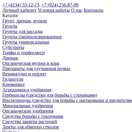
+7 (4234) 33-12-13,
+7 (924) 256-87-09
Личный кабинет
Условия работы
О нас
Контакты
Каталог
Грунт, дренаж, мульча
Грунты
Грунты для рассады
Грунты специализированные
Грунты универсальные
Субстраты
Торфы и торфосмеси
Дренаж
Органическая мульча и кора
Препараты для улучшения почвы
Вермикулит и перлит
Гидрогели
Кремневит
Агрохимия и удобрения
Гербициды (средство для борьбы с сорниками)
Инсектициды (средство для борьбы с насекомыми и вредителя
Минеральные удобрения
Органические удобрения
Средства борьбы с грызунами
Средства защиты растений
Ленты для обмотки стволов