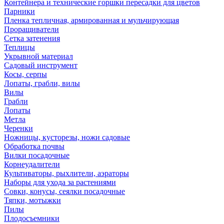
Контейнера и технические горшки пересадки для цветов
Парники
Пленка тепличная, армированная и мульчирующая
Проращиватели
Сетка затенения
Теплицы
Укрывной материал
Садовый инструмент
Косы, серпы
Лопаты, грабли, вилы
Вилы
Грабли
Лопаты
Метла
Черенки
Ножницы, кусторезы, ножи садовые
Обработка почвы
Вилки посадочные
Корнеудалители
Культиваторы, рыхлители, аэраторы
Наборы для ухода за растениями
Совки, конусы, сеялки посадочные
Тяпки, мотыжки
Пилы
Плодосъемники