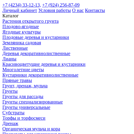
+7 (4234) 33-12-13,
+7 (924) 256-87-09
Личный кабинет
Условия работы
О нас
Контакты
Каталог
Растения открытого грунта
Плодово-ягодные
Ягодные культуры
Плодовые деревья и кустарники
Земляника садовая
Лиственные
Деревья декоративнолиственные
Лианы
Красивоцветущие деревья и кустарники
Многолетние цветы
Кустарники декоративнолиственные
Пряные травы
Грунт, дренаж, мульча
Грунты
Грунты для рассады
Грунты специализированные
Грунты универсальные
Субстраты
Торфы и торфосмеси
Дренаж
Органическая мульча и кора