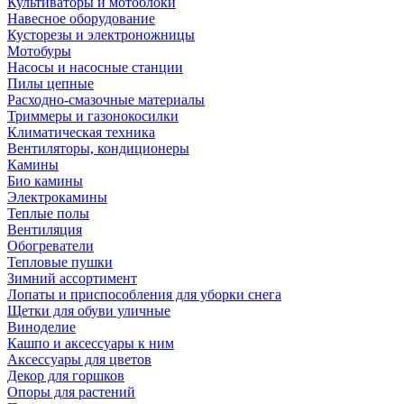
Культиваторы и мотоблоки
Навесное оборудование
Кусторезы и электроножницы
Мотобуры
Насосы и насосные станции
Пилы цепные
Расходно-смазочные материалы
Триммеры и газонокосилки
Климатическая техника
Вентиляторы, кондиционеры
Камины
Био камины
Электрокамины
Теплые полы
Вентиляция
Обогреватели
Тепловые пушки
Зимний ассортимент
Лопаты и приспособления для уборки снега
Щетки для обуви уличные
Виноделие
Кашпо и аксессуары к ним
Аксессуары для цветов
Декор для горшков
Опоры для растений