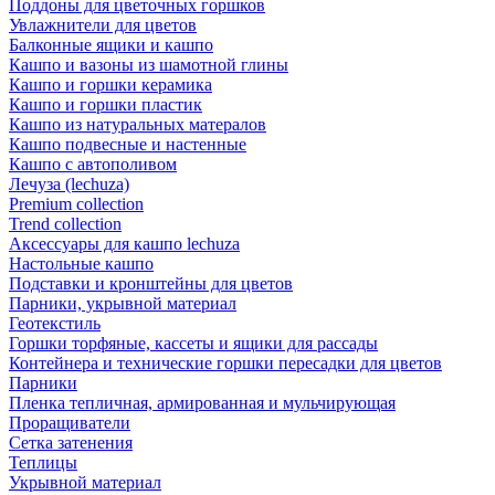
Поддоны для цветочных горшков
Увлажнители для цветов
Балконные ящики и кашпо
Кашпо и вазоны из шамотной глины
Кашпо и горшки керамика
Кашпо и горшки пластик
Кашпо из натуральных матералов
Кашпо подвесные и настенные
Кашпо с автополивом
Лечуза (lechuza)
Premium collection
Trend collection
Аксессуары для кашпо lechuza
Настольные кашпо
Подставки и кронштейны для цветов
Парники, укрывной материал
Геотекстиль
Горшки торфяные, кассеты и ящики для рассады
Контейнера и технические горшки пересадки для цветов
Парники
Пленка тепличная, армированная и мульчирующая
Проращиватели
Сетка затенения
Теплицы
Укрывной материал