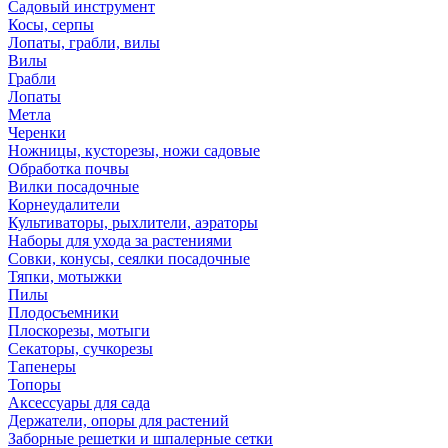
Садовый инструмент
Косы, серпы
Лопаты, грабли, вилы
Вилы
Грабли
Лопаты
Метла
Черенки
Ножницы, кусторезы, ножи садовые
Обработка почвы
Вилки посадочные
Корнеудалители
Культиваторы, рыхлители, аэраторы
Наборы для ухода за растениями
Совки, конусы, сеялки посадочные
Тяпки, мотыжки
Пилы
Плодосъемники
Плоскорезы, мотыги
Секаторы, сучкорезы
Тапенеры
Топоры
Аксессуары для сада
Держатели, опоры для растений
Заборные решетки и шпалерные сетки