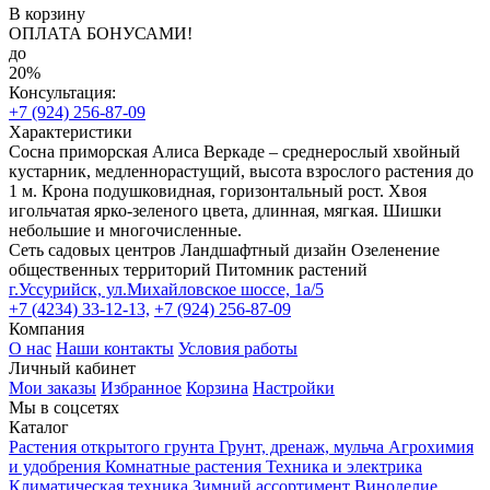
В корзину
ОПЛАТА БОНУСАМИ!
до
20%
Консультация:
+7 (924) 256-87-09
Характеристики
Сосна приморская Алиса Веркаде – среднерослый хвойный
кустарник, медленнорастущий, высота взрослого растения до
1 м. Крона подушковидная, горизонтальный рост. Хвоя
игольчатая ярко-зеленого цвета, длинная, мягкая. Шишки
небольшие и многочисленные.
Сеть садовых центров
Ландшафтный дизайн
Озеленение
общественных территорий
Питомник растений
г.Уссурийск, ул.Михайловское шоссе, 1а/5
+7 (4234) 33-12-13,
+7 (924) 256-87-09
Компания
О нас
Наши контакты
Условия работы
Личный кабинет
Мои заказы
Избранное
Корзина
Настройки
Мы в соцсетях
Каталог
Растения открытого грунта
Грунт, дренаж, мульча
Агрохимия
и удобрения
Комнатные растения
Техника и электрика
Климатическая техника
Зимний ассортимент
Виноделие