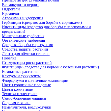
Препараты для улучшения почвы
Вермикулит и перлит
Гидрогели
Кремневит
Агрохимия и удобрения
Гербициды (средство для борьбы с сорниками)
Инсектициды (средство для борьбы с насекомыми и
вредителями)
Минеральные удобрения
Органические удобрения
Средства борьбы с грызунами
Средства защиты растений
Ленты для обмотки стволов
Побелка
Стимуляторы роста растений
Фунгициды (средства для борьбы с болезнями растений)
Комнатные растения
Кактусы и суккуленты
Флорариумы и цветочные композиции
Цветы горшечные плодовые
Цветы комнатные
Техника и электрика
Снегоуборочные машины
Садовая техника
Измельчители, воздуходувки