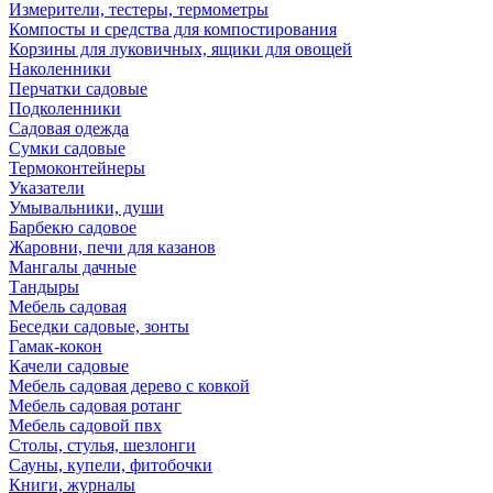
Измерители, тестеры, термометры
Компосты и средства для компостирования
Корзины для луковичных, ящики для овощей
Наколенники
Перчатки садовые
Подколенники
Садовая одежда
Сумки садовые
Термоконтейнеры
Указатели
Умывальники, души
Барбекю садовое
Жаровни, печи для казанов
Мангалы дачные
Тандыры
Мебель садовая
Беседки садовые, зонты
Гамак-кокон
Качели садовые
Мебель садовая дерево с ковкой
Мебель садовая ротанг
Мебель садовой пвх
Столы, стулья, шезлонги
Сауны, купели, фитобочки
Книги, журналы