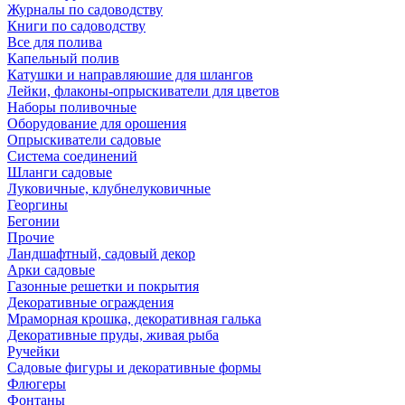
Журналы по садоводству
Книги по садоводству
Все для полива
Капельный полив
Катушки и направляюшие для шлангов
Лейки, флаконы-опрыскиватели для цветов
Наборы поливочные
Оборудование для орошения
Опрыскиватели садовые
Система соединений
Шланги садовые
Луковичные, клубнелуковичные
Георгины
Бегонии
Прочие
Ландшафтный, садовый декор
Арки садовые
Газонные решетки и покрытия
Декоративные ограждения
Мраморная крошка, декоративная галька
Декоративные пруды, живая рыба
Ручейки
Садовые фигуры и декоративные формы
Флюгеры
Фонтаны