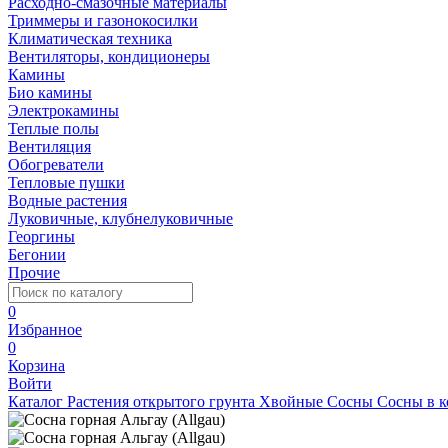
Расходно-смазочные материалы
Триммеры и газонокосилки
Климатическая техника
Вентиляторы, кондиционеры
Камины
Био камины
Электрокамины
Теплые полы
Вентиляция
Обогреватели
Тепловые пушки
Водные растения
Луковичные, клубнелуковичные
Георгины
Бегонии
Прочие
0
Избранное
0
Корзина
Войти
Каталог
Растения открытого грунта
Хвойные
Сосны
Сосны в к