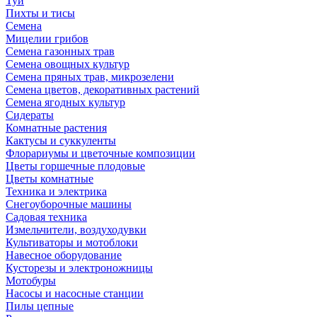
Туи
Пихты и тисы
Семена
Мицелии грибов
Семена газонных трав
Семена овощных культур
Семена пряных трав, микрозелени
Семена цветов, декоративных растений
Семена ягодных культур
Сидераты
Комнатные растения
Кактусы и суккуленты
Флорариумы и цветочные композиции
Цветы горшечные плодовые
Цветы комнатные
Техника и электрика
Снегоуборочные машины
Садовая техника
Измельчители, воздуходувки
Культиваторы и мотоблоки
Навесное оборудование
Кусторезы и электроножницы
Мотобуры
Насосы и насосные станции
Пилы цепные