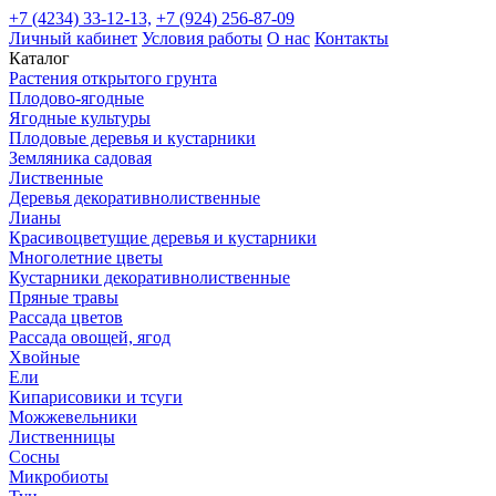
+7 (4234) 33-12-13,
+7 (924) 256-87-09
Личный кабинет
Условия работы
О нас
Контакты
Каталог
Растения открытого грунта
Плодово-ягодные
Ягодные культуры
Плодовые деревья и кустарники
Земляника садовая
Лиственные
Деревья декоративнолиственные
Лианы
Красивоцветущие деревья и кустарники
Многолетние цветы
Кустарники декоративнолиственные
Пряные травы
Рассада цветов
Рассада овощей, ягод
Хвойные
Ели
Кипарисовики и тсуги
Можжевельники
Лиственницы
Сосны
Микробиоты