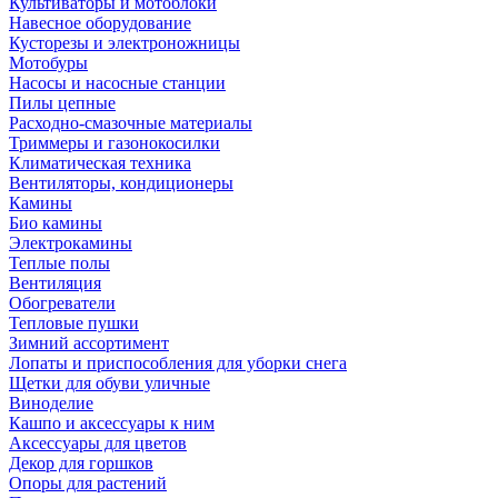
Культиваторы и мотоблоки
Навесное оборудование
Кусторезы и электроножницы
Мотобуры
Насосы и насосные станции
Пилы цепные
Расходно-смазочные материалы
Триммеры и газонокосилки
Климатическая техника
Вентиляторы, кондиционеры
Камины
Био камины
Электрокамины
Теплые полы
Вентиляция
Обогреватели
Тепловые пушки
Зимний ассортимент
Лопаты и приспособления для уборки снега
Щетки для обуви уличные
Виноделие
Кашпо и аксессуары к ним
Аксессуары для цветов
Декор для горшков
Опоры для растений