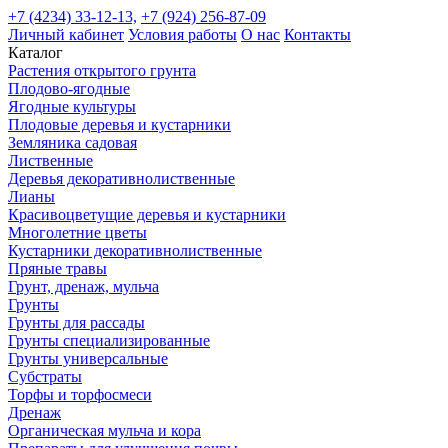
+7 (4234) 33-12-13,
+7 (924) 256-87-09
Личный кабинет
Условия работы
О нас
Контакты
Каталог
Растения открытого грунта
Плодово-ягодные
Ягодные культуры
Плодовые деревья и кустарники
Земляника садовая
Лиственные
Деревья декоративнолиственные
Лианы
Красивоцветущие деревья и кустарники
Многолетние цветы
Кустарники декоративнолиственные
Пряные травы
Грунт, дренаж, мульча
Грунты
Грунты для рассады
Грунты специализированные
Грунты универсальные
Субстраты
Торфы и торфосмеси
Дренаж
Органическая мульча и кора