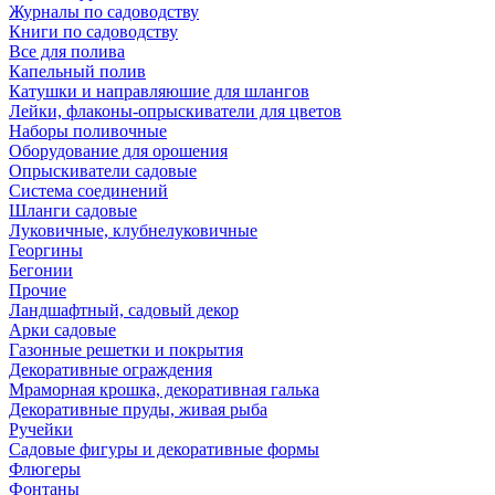
Журналы по садоводству
Книги по садоводству
Все для полива
Капельный полив
Катушки и направляюшие для шлангов
Лейки, флаконы-опрыскиватели для цветов
Наборы поливочные
Оборудование для орошения
Опрыскиватели садовые
Система соединений
Шланги садовые
Луковичные, клубнелуковичные
Георгины
Бегонии
Прочие
Ландшафтный, садовый декор
Арки садовые
Газонные решетки и покрытия
Декоративные ограждения
Мраморная крошка, декоративная галька
Декоративные пруды, живая рыба
Ручейки
Садовые фигуры и декоративные формы
Флюгеры
Фонтаны