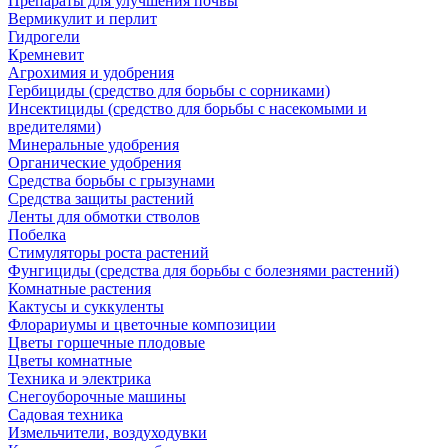
Препараты для улучшения почвы
Вермикулит и перлит
Гидрогели
Кремневит
Агрохимия и удобрения
Гербициды (средство для борьбы с сорниками)
Инсектициды (средство для борьбы с насекомыми и
вредителями)
Минеральные удобрения
Органические удобрения
Средства борьбы с грызунами
Средства защиты растений
Ленты для обмотки стволов
Побелка
Стимуляторы роста растений
Фунгициды (средства для борьбы с болезнями растений)
Комнатные растения
Кактусы и суккуленты
Флорариумы и цветочные композиции
Цветы горшечные плодовые
Цветы комнатные
Техника и электрика
Снегоуборочные машины
Садовая техника
Измельчители, воздуходувки