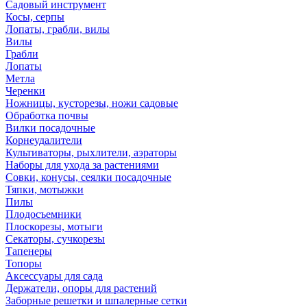
Садовый инструмент
Косы, серпы
Лопаты, грабли, вилы
Вилы
Грабли
Лопаты
Метла
Черенки
Ножницы, кусторезы, ножи садовые
Обработка почвы
Вилки посадочные
Корнеудалители
Культиваторы, рыхлители, аэраторы
Наборы для ухода за растениями
Совки, конусы, сеялки посадочные
Тяпки, мотыжки
Пилы
Плодосъемники
Плоскорезы, мотыги
Секаторы, сучкорезы
Тапенеры
Топоры
Аксессуары для сада
Держатели, опоры для растений
Заборные решетки и шпалерные сетки