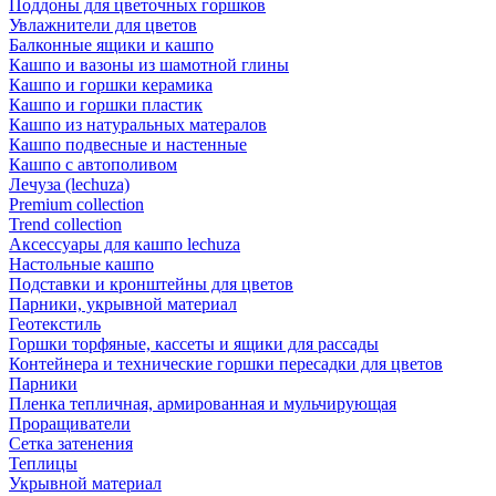
Поддоны для цветочных горшков
Увлажнители для цветов
Балконные ящики и кашпо
Кашпо и вазоны из шамотной глины
Кашпо и горшки керамика
Кашпо и горшки пластик
Кашпо из натуральных матералов
Кашпо подвесные и настенные
Кашпо с автополивом
Лечуза (lechuza)
Premium collection
Trend collection
Аксессуары для кашпо lechuza
Настольные кашпо
Подставки и кронштейны для цветов
Парники, укрывной материал
Геотекстиль
Горшки торфяные, кассеты и ящики для рассады
Контейнера и технические горшки пересадки для цветов
Парники
Пленка тепличная, армированная и мульчирующая
Проращиватели
Сетка затенения
Теплицы
Укрывной материал