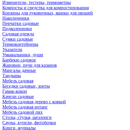
Измерители, тестеры, термометры
Компосты и средства для компостирования
Корзины для луковичных, ящики для овощей
Наколенники
Перчатки садовые
Подколенники
Садовая одежда
Сумки садовые
Термоконтейнеры
Указатели
Умывальники, души
Барбекю садовое
Жаровни, печи для казанов
Мангалы дачные
Тандыры
Мебель садовая
Беседки садовые, зонты
Гамак-кокон
Качели садовые
Мебель садовая дерево с ковкой
Мебель садовая ротанг
Мебель садовой пвх
Столы, стулья, шезлонги
Сауны, купели, фитобочки
Книги, журналы