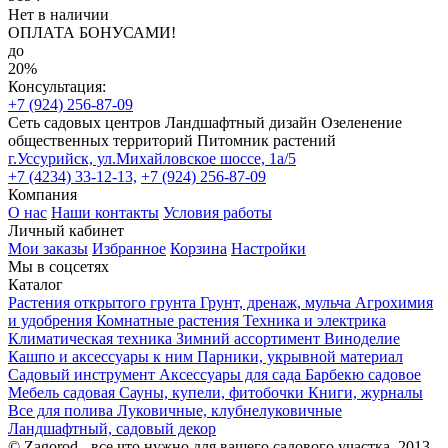
Нет в наличии
ОПЛАТА БОНУСАМИ!
до
20%
Консультация:
+7 (924) 256-87-09
Сеть садовых центров
Ландшафтный дизайн
Озеленение
общественных территорий
Питомник растений
г.Уссурийск, ул.Михайловское шоссе, 1а/5
+7 (4234) 33-12-13,
+7 (924) 256-87-09
Компания
О нас
Наши контакты
Условия работы
Личный кабинет
Мои заказы
Избранное
Корзина
Настройки
Мы в соцсетях
Каталог
Растения открытого грунта
Грунт, дренаж, мульча
Агрохимия
и удобрения
Комнатные растения
Техника и электрика
Климатическая техника
Зимний ассортимент
Виноделие
Кашпо и аксессуары к ним
Парники, укрывной материал
Садовый инструмент
Аксессуары для сада
Барбекю садовое
Мебель садовая
Сауны, купели, фитобочки
Книги, журналы
Все для полива
Луковичные, клубнелуковичные
Ландшафтный, садовый декор
© Zagorod - все что нужно для вашего садового участка, 2013-