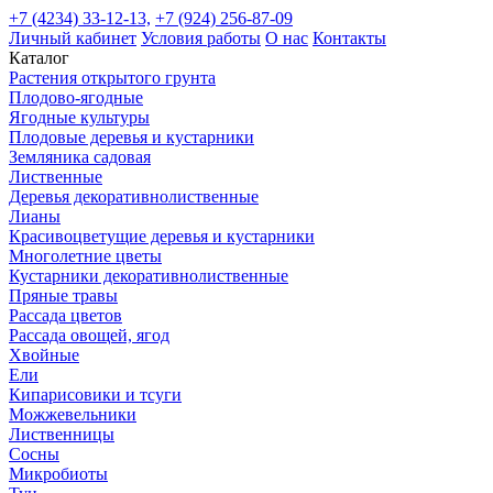
+7 (4234) 33-12-13,
+7 (924) 256-87-09
Личный кабинет
Условия работы
О нас
Контакты
Каталог
Растения открытого грунта
Плодово-ягодные
Ягодные культуры
Плодовые деревья и кустарники
Земляника садовая
Лиственные
Деревья декоративнолиственные
Лианы
Красивоцветущие деревья и кустарники
Многолетние цветы
Кустарники декоративнолиственные
Пряные травы
Рассада цветов
Рассада овощей, ягод
Хвойные
Ели
Кипарисовики и тсуги
Можжевельники
Лиственницы
Сосны
Микробиоты