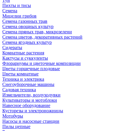
Туи
Пихты и тисы
Семена
Мицелии грибов
Семена газонных трав
Семена овощных культур
Семена пряных трав, микрозелени
Семена цветов, декоративных растений
Семена ягодных культур
Сидераты
Комнатные растения
Кактусы и суккуленты
Флорариумы и цветочные композиции
Цветы горшечные плодовые
Цветы комнатные
Техника и электрика
Снегоуборочные машины
Садовая техника
Измельчители, воздуходувки
Культиваторы и мотоблоки
Навесное оборудование
Кусторезы и электроножницы
Мотобуры
Насосы и насосные станции
Пилы цепные