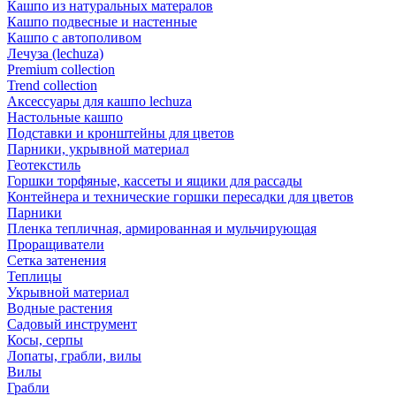
Кашпо из натуральных матералов
Кашпо подвесные и настенные
Кашпо с автополивом
Лечуза (lechuza)
Premium collection
Trend collection
Аксессуары для кашпо lechuza
Настольные кашпо
Подставки и кронштейны для цветов
Парники, укрывной материал
Геотекстиль
Горшки торфяные, кассеты и ящики для рассады
Контейнера и технические горшки пересадки для цветов
Парники
Пленка тепличная, армированная и мульчирующая
Проращиватели
Сетка затенения
Теплицы
Укрывной материал
Водные растения
Садовый инструмент
Косы, серпы
Лопаты, грабли, вилы
Вилы
Грабли