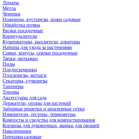
Лопаты
Метла
Черенки
Ножницы, кусторезы, ножи садовые
Обработка почвы
Вилки посадочные
Корнеудалители
Культиваторы, рыхлители, аэраторы
Наборы для ухода за растениями
Совки, конусы, сеялки посадочные
Тяпки, мотыжки
Пилы
Плодосъемники
Плоскорезы, мотыги
Секаторы, сучкорезы
Тапенеры
Топоры
Аксессуары для сада
Держатели, опоры для растений
Заборные решетки и шпалерные сетки
Измерители, тестеры, термометры
Компосты и средства для компостирования
Корзины для луковичных, ящики для овощей
Наколенники
Перчатки садовые