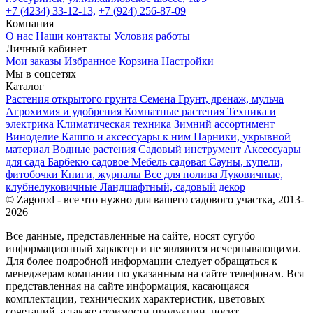
+7 (4234) 33-12-13,
+7 (924) 256-87-09
Компания
О нас
Наши контакты
Условия работы
Личный кабинет
Мои заказы
Избранное
Корзина
Настройки
Мы в соцсетях
Каталог
Растения открытого грунта
Семена
Грунт, дренаж, мульча
Агрохимия и удобрения
Комнатные растения
Техника и
электрика
Климатическая техника
Зимний ассортимент
Виноделие
Кашпо и аксессуары к ним
Парники, укрывной
материал
Водные растения
Садовый инструмент
Аксессуары
для сада
Барбекю садовое
Мебель садовая
Сауны, купели,
фитобочки
Книги, журналы
Все для полива
Луковичные,
клубнелуковичные
Ландшафтный, садовый декор
© Zagorod - все что нужно для вашего садового участка, 2013-
2026
Все данные, представленные на сайте, носят сугубо
информационный характер и не являются исчерпывающими.
Для более подробной информации следует обращаться к
менеджерам компании по указанным на сайте телефонам. Вся
представленная на сайте информация, касающаяся
комплектации, технических характеристик, цветовых
сочетаний, а также стоимости продукции, носит