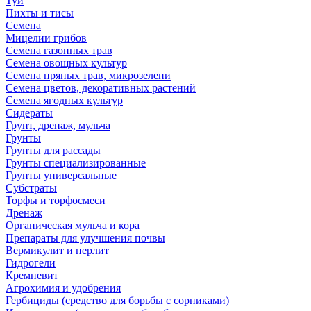
Туи
Пихты и тисы
Семена
Мицелии грибов
Семена газонных трав
Семена овощных культур
Семена пряных трав, микрозелени
Семена цветов, декоративных растений
Семена ягодных культур
Сидераты
Грунт, дренаж, мульча
Грунты
Грунты для рассады
Грунты специализированные
Грунты универсальные
Субстраты
Торфы и торфосмеси
Дренаж
Органическая мульча и кора
Препараты для улучшения почвы
Вермикулит и перлит
Гидрогели
Кремневит
Агрохимия и удобрения
Гербициды (средство для борьбы с сорниками)