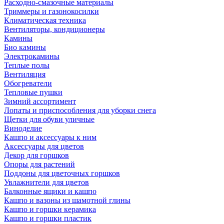
Расходно-смазочные материалы
Триммеры и газонокосилки
Климатическая техника
Вентиляторы, кондиционеры
Камины
Био камины
Электрокамины
Теплые полы
Вентиляция
Обогреватели
Тепловые пушки
Зимний ассортимент
Лопаты и приспособления для уборки снега
Щетки для обуви уличные
Виноделие
Кашпо и аксессуары к ним
Аксессуары для цветов
Декор для горшков
Опоры для растений
Поддоны для цветочных горшков
Увлажнители для цветов
Балконные ящики и кашпо
Кашпо и вазоны из шамотной глины
Кашпо и горшки керамика
Кашпо и горшки пластик