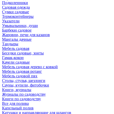
Подколенники
Садовая одежда
Сумки садовые
Термоконтейнеры
Указатели
Умывальники, души
Барбекю садовое
Жаровни, печи для казанов
Мангалы дачные
Тандыры
Мебель садовая
Беседки садовые, зонты
Гамак-кокон
Качели садовые
Мебель садовая дерево с ковкой
Мебель садовая ротанг
Мебель садовой пвх
Столы, стулья, шезлонги
Сауны, купели, фитобочки
Книги, журналы
Журналы по садоводству
Книги по садоводству
Все для полива
Капельный полив
Катушки и направляюшие для шлангов