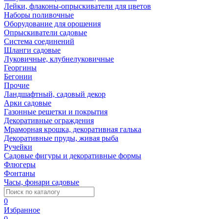
Лейки, флаконы-опрыскиватели для цветов
Наборы поливочные
Оборудование для орошения
Опрыскиватели садовые
Система соединений
Шланги садовые
Луковичные, клубнелуковичные
Георгины
Бегонии
Прочие
Ландшафтный, садовый декор
Арки садовые
Газонные решетки и покрытия
Декоративные ограждения
Мраморная крошка, декоративная галька
Декоративные пруды, живая рыба
Ручейки
Садовые фигуры и декоративные формы
Флюгеры
Фонтаны
Часы, фонари садовые
0
Избранное
0