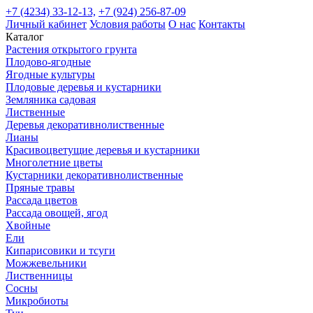
+7 (4234) 33-12-13,
+7 (924) 256-87-09
Личный кабинет
Условия работы
О нас
Контакты
Каталог
Растения открытого грунта
Плодово-ягодные
Ягодные культуры
Плодовые деревья и кустарники
Земляника садовая
Лиственные
Деревья декоративнолиственные
Лианы
Красивоцветущие деревья и кустарники
Многолетние цветы
Кустарники декоративнолиственные
Пряные травы
Рассада цветов
Рассада овощей, ягод
Хвойные
Ели
Кипарисовики и тсуги
Можжевельники
Лиственницы
Сосны
Микробиоты