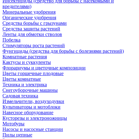
Инсектициды (средство для борьбы с насекомыми и
вредителями)
Минеральные удобрения
Органические удобрения
Средства борьбы с грызунами
Средства защиты растений
Ленты для обмотки стволов
Побелка
Стимуляторы роста растений
Фунгициды (средства для борьбы с болезнями растений)
Комнатные растения
Кактусы и суккуленты
Флорариумы и цветочные композиции
Цветы горшечные плодовые
Цветы комнатные
Техника и электрика
Снегоуборочные машины
Садовая техника
Измельчители, воздуходувки
Культиваторы и мотоблоки
Навесное оборудование
Кусторезы и электроножницы
Мотобуры
Насосы и насосные станции
Пилы цепные