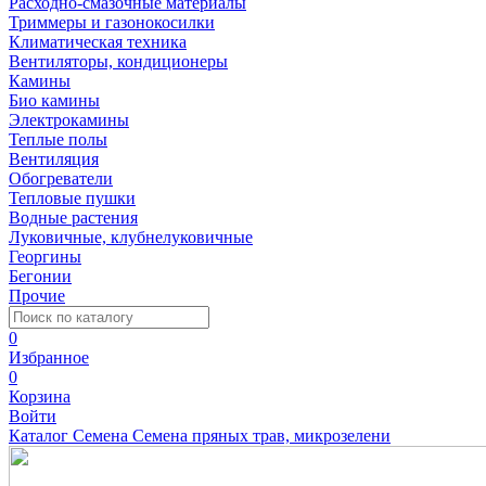
Расходно-смазочные материалы
Триммеры и газонокосилки
Климатическая техника
Вентиляторы, кондиционеры
Камины
Био камины
Электрокамины
Теплые полы
Вентиляция
Обогреватели
Тепловые пушки
Водные растения
Луковичные, клубнелуковичные
Георгины
Бегонии
Прочие
0
Избранное
0
Корзина
Войти
Каталог
Семена
Семена пряных трав, микрозелени