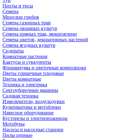
Туи
Пихты и тисы
Семена
Мицелии грибов
Семена газонных трав
Семена овощных культур
Семена пряных трав, микрозелени
Семена цветов, декоративных растений
Семена ягодных культур
Сидераты
Комнатные растения
Кактусы и суккуленты
Флорариумы и цветочные композиции
Цветы горшечные плодовые
Цветы комнатные
Техника и электрика
Снегоуборочные машины
Садовая техника
Измельчители, воздуходувки
Культиваторы и мотоблоки
Навесное оборудование
Кусторезы и электроножницы
Мотобуры
Насосы и насосные станции
Пилы цепные