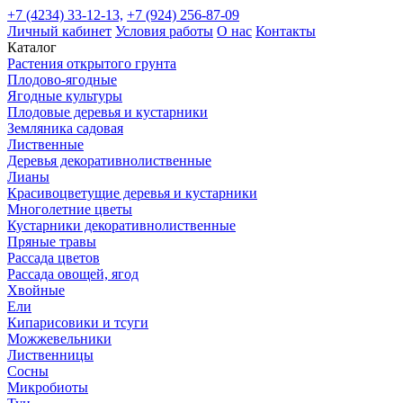
+7 (4234) 33-12-13,
+7 (924) 256-87-09
Личный кабинет
Условия работы
О нас
Контакты
Каталог
Растения открытого грунта
Плодово-ягодные
Ягодные культуры
Плодовые деревья и кустарники
Земляника садовая
Лиственные
Деревья декоративнолиственные
Лианы
Красивоцветущие деревья и кустарники
Многолетние цветы
Кустарники декоративнолиственные
Пряные травы
Рассада цветов
Рассада овощей, ягод
Хвойные
Ели
Кипарисовики и тсуги
Можжевельники
Лиственницы
Сосны
Микробиоты