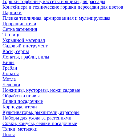
Горшки торфяные, кассеты и ящики для рассады
Контейнера и технические горшки пересадки для цветов
Парники
Пленка тепличная, армированная и мульчирующая
Проращиватели
Сетка затенения
Теплицы
Укрывной материал
Садовый инструмент
Косы, серпы
Лопаты, грабли, вилы
Вилы
Грабли
Лопаты
Метла
Черенки
Ножницы, кусторезы, ножи садовые
Обработка почвы
Вилки посадочные
Корнеудалители
Культиваторы, рыхлители, аэраторы
Наборы для ухода за растениями
Совки, конусы, сеялки посадочные
Тяпки, мотыжки
Пилы