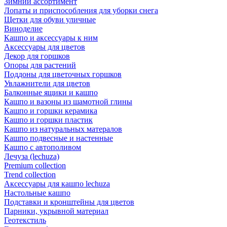
Зимний ассортимент
Лопаты и приспособления для уборки снега
Щетки для обуви уличные
Виноделие
Кашпо и аксессуары к ним
Аксессуары для цветов
Декор для горшков
Опоры для растений
Поддоны для цветочных горшков
Увлажнители для цветов
Балконные ящики и кашпо
Кашпо и вазоны из шамотной глины
Кашпо и горшки керамика
Кашпо и горшки пластик
Кашпо из натуральных матералов
Кашпо подвесные и настенные
Кашпо с автополивом
Лечуза (lechuza)
Premium collection
Trend collection
Аксессуары для кашпо lechuza
Настольные кашпо
Подставки и кронштейны для цветов
Парники, укрывной материал
Геотекстиль