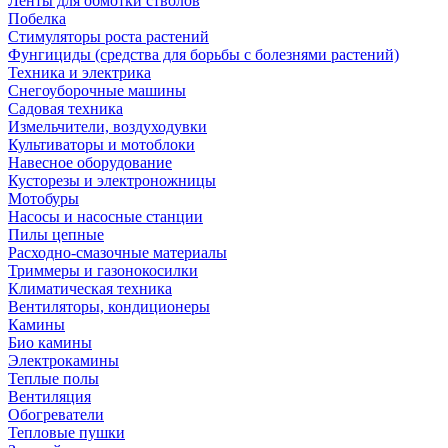
Ленты для обмотки стволов
Побелка
Стимуляторы роста растений
Фунгициды (средства для борьбы с болезнями растений)
Техника и электрика
Снегоуборочные машины
Садовая техника
Измельчители, воздуходувки
Культиваторы и мотоблоки
Навесное оборудование
Кусторезы и электроножницы
Мотобуры
Насосы и насосные станции
Пилы цепные
Расходно-смазочные материалы
Триммеры и газонокосилки
Климатическая техника
Вентиляторы, кондиционеры
Камины
Био камины
Электрокамины
Теплые полы
Вентиляция
Обогреватели
Тепловые пушки