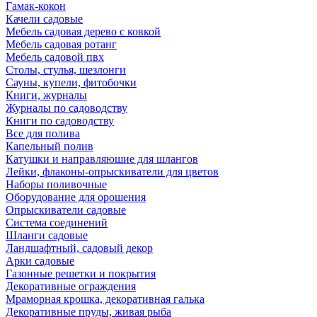
Гамак-кокон
Качели садовые
Мебель садовая дерево с ковкой
Мебель садовая ротанг
Мебель садовой пвх
Столы, стулья, шезлонги
Сауны, купели, фитобочки
Книги, журналы
Журналы по садоводству
Книги по садоводству
Все для полива
Капельный полив
Катушки и направляюшие для шлангов
Лейки, флаконы-опрыскиватели для цветов
Наборы поливочные
Оборудование для орошения
Опрыскиватели садовые
Система соединений
Шланги садовые
Ландшафтный, садовый декор
Арки садовые
Газонные решетки и покрытия
Декоративные ограждения
Мраморная крошка, декоративная галька
Декоративные пруды, живая рыба