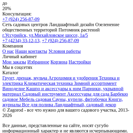
до
20%
Консультация:
+7 (924) 256-87-09
Сеть садовых центров
Ландшафтный дизайн
Озеленение
общественных территорий
Питомник растений
г.Уссурийск, ул.Михайловское шоссе, 1а/5
+7 (4234) 33-12-13,
+7 (924) 256-87-09
Компания
О нас
Наши контакты
Условия работы
Личный кабинет
Мои заказы
Избранное
Корзина
Настройки
Мы в соцсетях
Каталог
Грунт, дренаж, мульча
Агрохимия и удобрения
Техника и
электрика
Климатическая техника
Зимний ассортимент
Виноделие
Кашпо и аксессуары к ним
Парники, укрывной
материал
Садовый инструмент
Аксессуары для сада
Барбекю
садовое
Мебель садовая
Сауны, купели, фитобочки
Книги,
журналы
Все для полива
Ландшафтный, садовый декор
© Zagorod - все что нужно для вашего садового участка, 2013-
2026
Все данные, представленные на сайте, носят сугубо
информационный характер и не являются исчерпывающими.