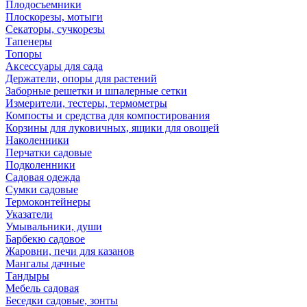
Плодосъемники
Плоскорезы, мотыги
Секаторы, сучкорезы
Тапенеры
Топоры
Аксессуары для сада
Держатели, опоры для растений
Заборные решетки и шпалерные сетки
Измерители, тестеры, термометры
Компосты и средства для компостирования
Корзины для луковичных, ящики для овощей
Наколенники
Перчатки садовые
Подколенники
Садовая одежда
Сумки садовые
Термоконтейнеры
Указатели
Умывальники, души
Барбекю садовое
Жаровни, печи для казанов
Мангалы дачные
Тандыры
Мебель садовая
Беседки садовые, зонты