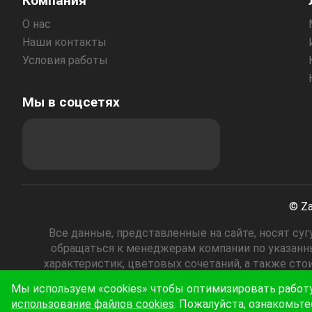
Компания
О нас
Наши контакты
Условия работы
Мы в соцсетях
© Za
Все данные, представленные на сайте, носят с
обращаться к менеджерам компании по указанны
характеристик, цветовых сочетаний, а также сто
определяемой положениями пункта 2 статьи 437 Гр
Мы используем «cookies» чтобы оптимизировать работ
использование файлов cookies
. Пожалуйста, ознакомьте