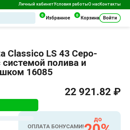
Личный кабинет
Условия работы
О нас
Контакты
0
0
Избранное
Корзина
Войти
 Classico LS 43 Серо-
 системой полива и
шком 16085
22 921.82 ₽
до
20%
ОПЛАТА БОНУСАМИ!