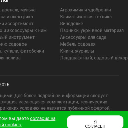
алог
, дренаж, мульча
Агрохимия и удобрения
ка и электрика
Климатическая техника
ий ассортимент
Виноделие
 и аксессуары к ним
Парники, укрывной материал
вый инструмент
Аксессуары для сада
екю садовое
Мебель садовая
, купели, фитобочки
Книги, журналы
ля полива
Ландшафтный, садовый декор
-2026
ющими. Для более подробной информации следует
ормация, касающаяся комплектации, технических
и каких условиях не является публичной офертой,
ены являются рекомендованными и могут отличаться
йтом вы даёте
согласие на
Я
й cookies.
СОГЛАСЕН