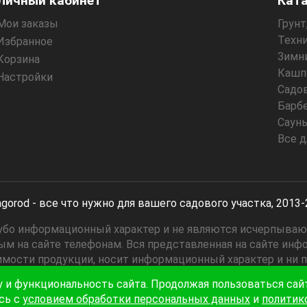
Личный кабинет
Кат
Мои заказы
Грунт
Техни
Избранное
Зимн
Корзина
Кашпо
Настройки
Садо
Барб
Сауны
Все д
gorod - все что нужно для вашего садового участка, 2013
угубо информационный характер и не являются исчерпыва
м на сайте телефонам. Вся представленная на сайте инф
имости продукции, носит информационный характер и ни пр
ажданского Кодекса Российской Федерации. Указанные ц
у и функциональность сайта. Продолжая пользоваться са
от действительных цен.
сь с
условием обработки персональных данных
и
политико