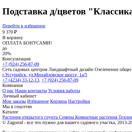
Подставка д/цветов "Классика
Перейти в избранное
9 370 ₽
В корзину
ОПЛАТА БОНУСАМИ!
до
20%
Консультация:
+7 (924) 256-87-09
Сеть садовых центров
Ландшафтный дизайн
Озеленение обще
г.Уссурийск, ул.Михайловское шоссе, 1а/5
+7 (4234) 33-12-13,
+7 (924) 256-87-09
Компания
О нас
Наши контакты
Условия работы
Личный кабинет
Мои заказы
Избранное
Корзина
Настройки
Мы в соцсетях
Каталог
Растения открытого грунта
Семена
Комнатные растения
Техни
© Zagorod - все что нужно для вашего садового участка, 2013-2