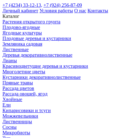
+7 (4234) 33-12-13,
+7 (924) 256-87-09
Личный кабинет
Условия работы
О нас
Контакты
Каталог
Растения открытого грунта
Плодово-ягодные
Ягодные культуры
Плодовые деревья и кустарники
Земляника садовая
Лиственные
Деревья декоративнолиственные
Лианы
Красивоцветущие деревья и кустарники
Многолетние цветы
Кустарники декоративнолиственные
Пряные травы
Рассада цветов
Рассада овощей, ягод
Хвойные
Ели
Кипарисовики и тсуги
Можжевельники
Лиственницы
Сосны
Микробиоты