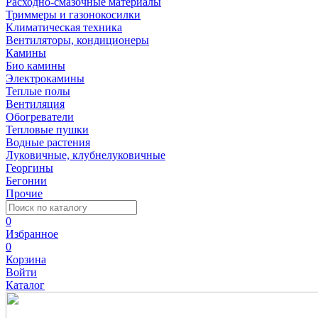
Расходно-смазочные материалы
Триммеры и газонокосилки
Климатическая техника
Вентиляторы, кондиционеры
Камины
Био камины
Электрокамины
Теплые полы
Вентиляция
Обогреватели
Тепловые пушки
Водные растения
Луковичные, клубнелуковичные
Георгины
Бегонии
Прочие
0
Избранное
0
Корзина
Войти
Каталог