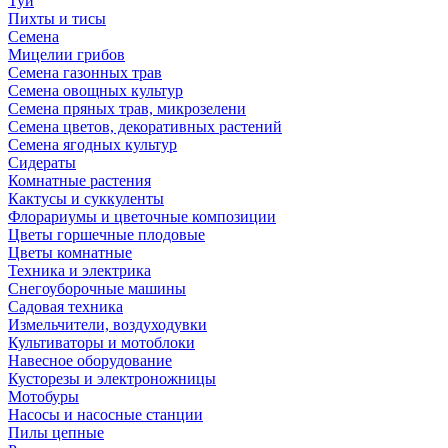
Туи
Пихты и тисы
Семена
Мицелии грибов
Семена газонных трав
Семена овощных культур
Семена пряных трав, микрозелени
Семена цветов, декоративных растений
Семена ягодных культур
Сидераты
Комнатные растения
Кактусы и суккуленты
Флорариумы и цветочные композиции
Цветы горшечные плодовые
Цветы комнатные
Техника и электрика
Снегоуборочные машины
Садовая техника
Измельчители, воздуходувки
Культиваторы и мотоблоки
Навесное оборудование
Кусторезы и электроножницы
Мотобуры
Насосы и насосные станции
Пилы цепные