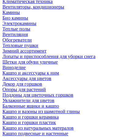
Климатическая техника
Вентиляторы, кондиционеры
Камины
Био камины
Электрокамины
Теплые полы
Вентиляция
Обогреватели
Тепловые пушки
Зимний ассортимент
Лопаты и приспособления для уборки снега
Щетки для обуви уличные
Виноделие
Кашпо и аксессуары к ним
Аксессуары для цветов
Декор для горшков
Опоры для растений
Поддоны для цветочных горшков
Увлажнители для цветов
Балконные ящики и кашпо
Кашпо и вазоны из шамотной глины
Кашпо и горшки керамика
Кашпо и горшки пластик
Кашпо из натуральных матералов
Кашпо подвесные и настенные