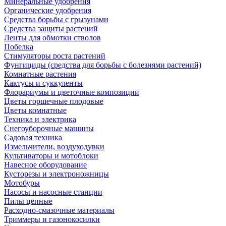
Минеральные удобрения
Органические удобрения
Средства борьбы с грызунами
Средства защиты растений
Ленты для обмотки стволов
Побелка
Стимуляторы роста растений
Фунгициды (средства для борьбы с болезнями растений)
Комнатные растения
Кактусы и суккуленты
Флорариумы и цветочные композиции
Цветы горшечные плодовые
Цветы комнатные
Техника и электрика
Снегоуборочные машины
Садовая техника
Измельчители, воздуходувки
Культиваторы и мотоблоки
Навесное оборудование
Кусторезы и электроножницы
Мотобуры
Насосы и насосные станции
Пилы цепные
Расходно-смазочные материалы
Триммеры и газонокосилки