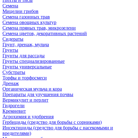
Пихты и тисы
Семена
Мицелии грибов
Семена газонных трав
Семена овощных культур
Семена пряных трав, микрозелени
Семена цветов, декоративных растений
Сидераты
Грунт, дренаж, мульча
Грунты
Грунты для рассады
Грунты специализированные
Грунты универсальные
Субстраты
Торфы и торфосмеси
Дренаж
Органическая мульча и кора
Препараты для улучшения почвы
Вермикулит и перлит
Гидрогели
Кремневит
Агрохимия и удобрения
Гербициды (средство для борьбы с сорниками)
Инсектициды (средство для борьбы с насекомыми и
вредителями)