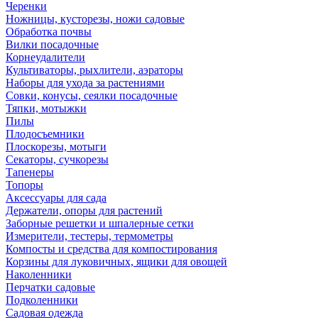
Черенки
Ножницы, кусторезы, ножи садовые
Обработка почвы
Вилки посадочные
Корнеудалители
Культиваторы, рыхлители, аэраторы
Наборы для ухода за растениями
Совки, конусы, сеялки посадочные
Тяпки, мотыжки
Пилы
Плодосъемники
Плоскорезы, мотыги
Секаторы, сучкорезы
Тапенеры
Топоры
Аксессуары для сада
Держатели, опоры для растений
Заборные решетки и шпалерные сетки
Измерители, тестеры, термометры
Компосты и средства для компостирования
Корзины для луковичных, ящики для овощей
Наколенники
Перчатки садовые
Подколенники
Садовая одежда