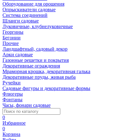
Оборудование для орошения
Опрыскиватели садовые
Система соединений
Шланги садовые
Луковичные, клубнелуковичные
Георгины
Бегонии
Прочие
Ландшафтный, садовый декор
Арки садовые
Газонные решетки и покрытия
Декоративные ограждения
Мраморная крошка, декоративная галька
Декоративные пруды, живая рыба
Ручейки
Садовые фигуры и декоративные формы
Флюгеры
Фонтаны
Часы, фонари садовые
0
Избранное
0
Корзина
Войти