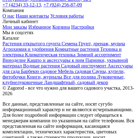
+7 (4234) 33-12-13,
+7 (924) 256-87-09
Компания
О нас
Наши контакты
Условия работы
Личный кабинет
Мои заказы
Избранное
Корзина
Настройки
Мы в соцсетях
Каталог
Растения открытого грунта
Семена
Грунт, дренаж, мульча
Агрохимия и удобрения
Комнатные растения
Техника и
электрика
Климатическая техника
Зимний ассортимент
Виноделие
Кашпо и аксессуары к ним
Парники, укрывной
материал
Водные растения
Садовый инструмент
Аксессуары
для сада
Барбекю садовое
Мебель садовая
Сауны, купели,
фитобочки
Книги, журналы
Все для полива
Луковичные,
клубнелуковичные
Ландшафтный, садовый декор
© Zagorod - все что нужно для вашего садового участка, 2013-
2026
Все данные, представленные на сайте, носят сугубо
информационный характер и не являются исчерпывающими.
Для более подробной информации следует обращаться к
менеджерам компании по указанным на сайте телефонам. Вся
представленная на сайте информация, касающаяся
комплектации, технических характеристик, цветовых
сочетаний, а также стоимости продукции, носит