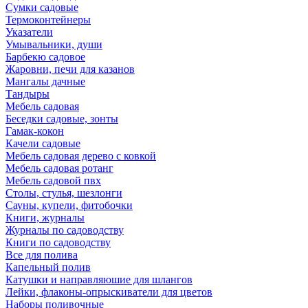
Сумки садовые
Термоконтейнеры
Указатели
Умывальники, души
Барбекю садовое
Жаровни, печи для казанов
Мангалы дачные
Тандыры
Мебель садовая
Беседки садовые, зонты
Гамак-кокон
Качели садовые
Мебель садовая дерево с ковкой
Мебель садовая ротанг
Мебель садовой пвх
Столы, стулья, шезлонги
Сауны, купели, фитобочки
Книги, журналы
Журналы по садоводству
Книги по садоводству
Все для полива
Капельный полив
Катушки и направляюшие для шлангов
Лейки, флаконы-опрыскиватели для цветов
Наборы поливочные