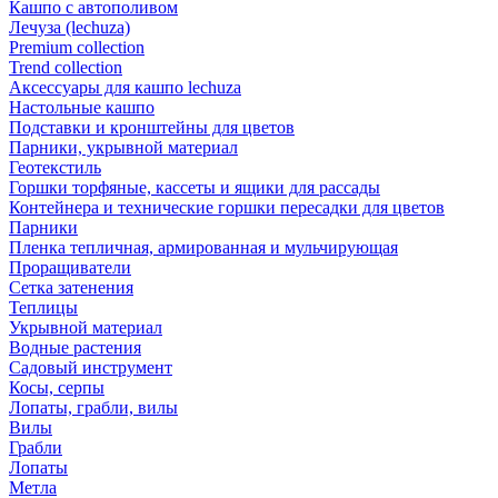
Кашпо с автополивом
Лечуза (lechuza)
Premium collection
Trend collection
Аксессуары для кашпо lechuza
Настольные кашпо
Подставки и кронштейны для цветов
Парники, укрывной материал
Геотекстиль
Горшки торфяные, кассеты и ящики для рассады
Контейнера и технические горшки пересадки для цветов
Парники
Пленка тепличная, армированная и мульчирующая
Проращиватели
Сетка затенения
Теплицы
Укрывной материал
Водные растения
Садовый инструмент
Косы, серпы
Лопаты, грабли, вилы
Вилы
Грабли
Лопаты
Метла